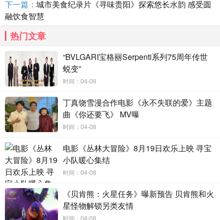
下一篇：
城市美食纪录片《寻味贵阳》探索悠长水韵 感受圆
融饮食智慧
热门文章
“BVLGARI宝格丽Serpenti系列75周年传世
蜕变”
时间：04-08
丁真饶雪漫合作电影《永不失联的爱》主题
曲《你还要飞》 MV曝
时间：04-08
电影《丛林大冒险》8月19日欢乐上映 寻宝
小队暖心集结
时间：04-08
《贝肯熊：火星任务》曝新预告 贝肯熊和火
星怪物解锁另类友情
时间：04-08