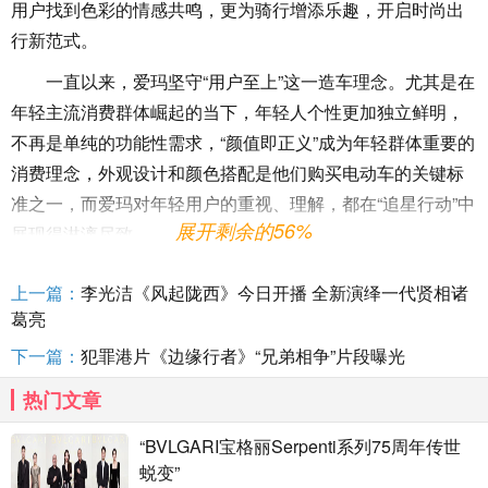
用户找到色彩的情感共鸣，更为骑行增添乐趣，开启时尚出
行新范式。
一直以来，爱玛坚守“用户至上”这一造车理念。尤其是在
年轻主流消费群体崛起的当下，年轻人个性更加独立鲜明，
不再是单纯的功能性需求，“颜值即正义”成为年轻群体重要的
消费理念，外观设计和颜色搭配是他们购买电动车的关键标
准之一，而爱玛对年轻用户的重视、理解，都在“追星行动”中
展开剩余的56%
展现得淋漓尽致。
上一篇：
李光洁《风起陇西》今日开播 全新演绎一代贤相诸
去年爱玛首次启动“追星计划”，推出了马小爱、马奇奇、
葛亮
马小艺、马尚尚四大全新IP形象，更加生动地传达爱玛时
下一篇：
犯罪港片《边缘行者》“兄弟相争”片段曝光
尚、亲和力、追求自由和品位、爱与正能量，这也促使爱
热门文章
玛“追星行动”赢得大量关注。此次“2022追星计划”，将摩登复
古风融入产品，带来更丰富的色彩，为不同用户人群带来精
“BVLGARI宝格丽Serpenti系列75周年传世
致优雅感、元气青春范、高级实用感的出行体验，从而丰富
蜕变”