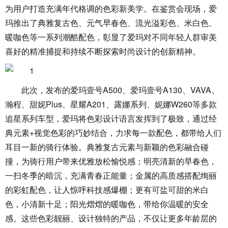
为用户打造充满年代格调的色彩新美学。在鉴赏会现场，爱
玛推出了典雅复古色、元气早春色、流光溢彩色、米白色、
暖咖色等一系列潮酷配色，彰显了爱玛对不同年轻人群审美
喜好的精准捕捉和持续不断探索时尚设计的创新精神。
此次，发布的爱玛壹号A500、爱玛壹号A130、VAVA、
瀚程、甜妮Plus、星耀A201、露娜系列、妮娜W260等多款
追星系列车型，爱玛将色彩设计语言发挥到了极致，通过经
典元素+视觉色彩的巧妙结合，力求每一款配色，都带给人们
耳目一新的骑行体验。典雅复古元素与新颖的色彩融合碰
撞，为骑行用户带来优雅放松愉悦感；明亮清新的早春色，
一扫冬季的暗沉，充满青春正能量；金属的高质感搭配绚丽
的彩虹配色，让人惊呼科技感爆棚；更有可盐可甜的米白
色，小清新十足；阳光熠熠的暖咖色，带给你温暖的安全
感。这些色彩靓丽、设计独特的产品，不仅让更多年龄层的