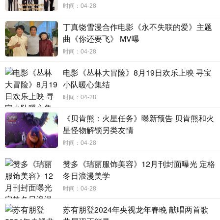
产品系列维度，打破单一感，通过不同颜色、纹理、材质碰
时间：04-28
撞出美妙的火花，让每一款车不仅拥有自己独特的魅力，让
丁真饶雪漫合作电影《永不失联的爱》主题
不同年龄阶段的用户都找到喜欢的艺术设计，从视觉上提升
曲《你还要飞》 MV曝
用户骑行体验，势必引发新一轮的色彩骑行风暴。
时间：04-28
爱玛的“时尚”基因，早已经渗透到骨子里，始终走在时尚
电影《丛林大冒险》8月19日欢乐上映 寻宝
前沿的爱玛，持续通过色彩美学，赋予电动车深层次的使用
小队暖心集结
价值，带来更具个性时尚的骑行生活。
时间：04-28
在竞争日益激烈的市场环境下，用户消费需求更加多
《贝肯熊：火星任务》曝新预告 贝肯熊和火
元、细分，通过打造丰富的产品矩阵，满足不同用户需求，
星怪物解锁另类友情
才能掌握市场主动权。
时间：04-28
爱玛深耕电动车行业多年，一直将更多的精力放在产业
赞多《瑞丽服饰美容》12月刊封面曝光 定格
设计和技术创新上。爱玛始终坚持“用户至上”的理念，把时尚
冬日浪漫美学
理念融入产品当中，用丰富的产品和先进的工业设计，颠覆
时间：04-28
人们对电动车的传统印象。爱玛通过不断推陈出新，进行差
苏有朋登2024年央视龙年春晚 献唱两首歌
异化突围，满足不同人群需求，这也是爱玛这一行业巨头能