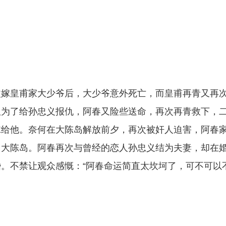
改嫁皇甫家大少爷后，大少爷意外死亡，而皇甫再青又再
但为了给孙忠义报仇，阿春又险些送命，再次再青救下，
嫁给他。奈何在大陈岛解放前夕，再次被奸人迫害，阿春
了大陈岛。阿春再次与曾经的恋人孙忠义结为夫妻，却在
。不禁让观众感慨：“阿春命运简直太坎坷了，可不可以