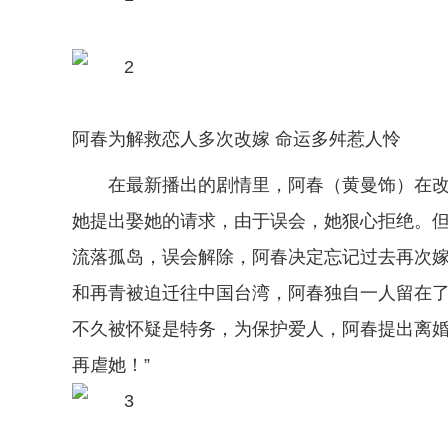
阿春为解救恋人多次改嫁 命运多舛惹人怜
在最新播出的剧情里，阿春（黄曼饰）在
她提出娶她的请求，由于误会，她狠心拒绝。
流落孤岛，误会解除，阿春决定忘记过去再次
和再青被迫迁往中国台湾，阿春独自一人留在
不久被怀疑是特务，为保护爱人，阿春提出离婚
再虐她！”