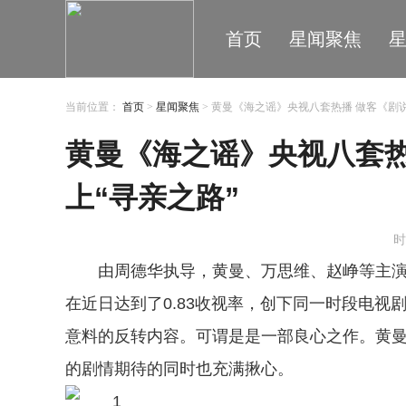
首页
星闻聚焦
当前位置：
首页
>
星闻聚焦
> 黄曼《海之谣》央视八套热播 做客《剧
黄曼《海之谣》央视八套热
上“寻亲之路”
时
由周德华执导，黄曼、万思维、赵峥等主演
在近日达到了0.83收视率，创下同一时段电
意料的反转内容。可谓是是一部良心之作。黄
的剧情期待的同时也充满揪心。