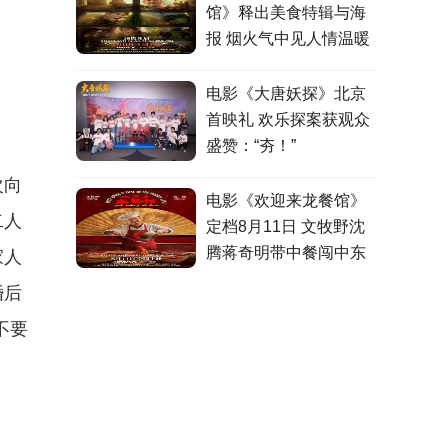
馆》释出美食特辑与海
报 烟火气中见人情温暖
电影《大唐妖探》北京
首映礼 欢乐探案获观众
盛赞：“夯！”
次向
电影《欢迎来龙餐馆》
二人
定档8月11日 文牧野沈
腾蒋奇明带中餐闯中东
家人
婚后
不要