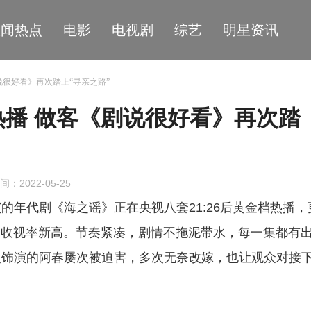
星闻热点
电影
电视剧
综艺
明星资讯
说很好看》再次踏上“寻亲之路”
播 做客《剧说很好看》再次踏
间：2022-05-25
的年代剧《海之谣》正在央视八套21:26后黄金档热播，
视剧收视率新高。节奏紧凑，剧情不拖泥带水，每一集都有
曼饰演的阿春屡次被迫害，多次无奈改嫁，也让观众对接