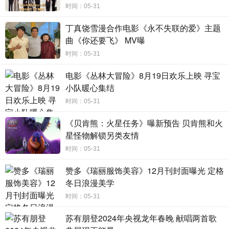
时间：05-31
詹姆斯·麦斯登、索菲亚·卡尔森、丽兹·考什、以及郑肯等一众
好莱坞明星为其献声。目前已宣布确认引进，敬请关注。
丁真饶雪漫合作电影《永不失联的爱》主题
曲《你还要飞》 MV曝
时间：05-31
电影《丛林大冒险》8月19日欢乐上映 寻宝
小队暖心集结
时间：05-31
《贝肯熊：火星任务》曝新预告 贝肯熊和火
星怪物解锁另类友情
时间：05-31
赞多《瑞丽服饰美容》12月刊封面曝光 定格
冬日浪漫美学
时间：05-31
苏有朋登2024年央视龙年春晚 献唱两首歌