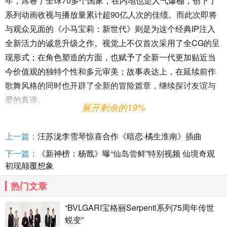
年，席卷了全球70多个国家，在内地也是人气爆棚，创下了
系列动画收视与播放量累计超90亿人次的佳绩。而此次即将
与观众见面的《小马宝莉：新世代》则是为这个经典IP注入
全新活力的诚意升级之作。视觉上不仅首次采用了全CG的呈
现形式；在角色塑造的方面，也赋予了全新一代更加贴近当
今价值观的独特个性和多元审美；故事表达上，在延续前作
歌舞风格的同时也开辟了全新的冒险篇章，继续探讨友谊与
爱的真谛。
展开剩余的19%
这部焕然一新的《小马宝莉：新世代》也取得了众多观
众的认可，电影在海外放映期间便收获了如潮好评。不仅登
上一篇：
汪苏泷李雪琴惊喜合作《暗恋·橘生淮南》插曲
顶海外平台全球电影热度榜榜首，更是斩获了烂番茄新鲜度
下一篇：
《新神榜：杨戬》曝“仙岛尝鲜”特别视频 仙境奇观
91%的好成绩，豆瓣平台也为其亮出了7.7的高分，十分值得
初现颠覆想象
期待！
热门文章
《小马宝莉：新世代》由中国电影集团公司进口，中国
“BVLGARI宝格丽Serpenti系列75周年传世
电影股份有限公司发行，中国电影股份有限公司译制，罗伯
蜕变”
特·卡伦、何塞·L·乌恰执导，凡妮莎·哈金斯、贵美子·格伦、