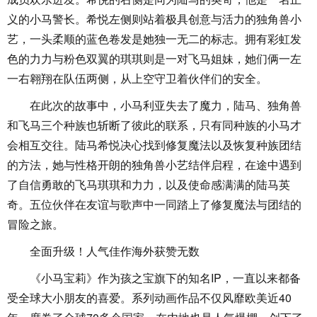
义的小马警长。希悦左侧则站着极具创意与活力的独角兽小
艺，一头柔顺的蓝色卷发是她独一无二的标志。拥有彩虹发
色的力力与粉色双翼的琪琪则是一对飞马姐妹，她们俩一左
一右翱翔在队伍两侧，从上空守卫着伙伴们的安全。
在此次的故事中，小马利亚失去了魔力，陆马、独角兽
和飞马三个种族也斩断了彼此的联系，只有同种族的小马才
会相互交往。陆马希悦决心找到修复魔法以及恢复种族团结
的方法，她与性格开朗的独角兽小艺结伴启程，在途中遇到
了自信勇敢的飞马琪琪和力力，以及使命感满满的陆马英
奇。五位伙伴在友谊与歌声中一同踏上了修复魔法与团结的
冒险之旅。
全面升级！人气佳作海外获赞无数
《小马宝莉》作为孩之宝旗下的知名IP，一直以来都备
受全球大小朋友的喜爱。系列动画作品不仅风靡欧美近40