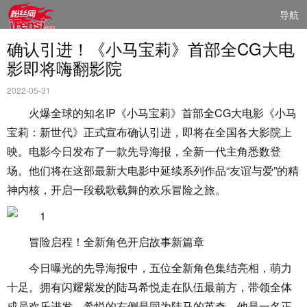
导航
确认引进！《小马宝莉》首部全CG大电
影即将嗨翻影院
2022-05-31
火爆全球的知名IP《小马宝莉》首部全CG大电影《小马
宝莉：新世代》正式宣布确认引进，即将在全国各大影院上
映。电影今日发布了一款先导海报，全新一代主角悉数登
场。他们将在这部最新大电影中延续系列作品“友谊与爱”的精
神内核，开启一段载歌载舞的欢乐冒险之旅。
冒险启程！全新角色开启故事新篇章
今日曝光的先导海报中，五位全新角色集结亮相，萌力
十足。拥有闪耀紫发的陆马希悦走在队伍最前方，带领全体
成员欢乐进发。希悦的右侧是同为陆马的英奇，他是一名正