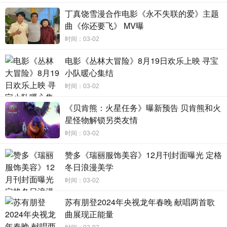
丁真饶雪漫合作电影《永不失联的爱》主题
曲《你还要飞》 MV曝
时间：03-02
电影《丛林大冒险》8月19日欢乐上映 寻宝
小队暖心集结
时间：03-02
《贝肯熊：火星任务》曝新预告 贝肯熊和火
星怪物解锁另类友情
时间：03-02
赞多《瑞丽服饰美容》12月刊封面曝光 定格
冬日浪漫美学
时间：03-02
苏有朋登2024年央视龙年春晚 献唱两首歌
曲展现正能量