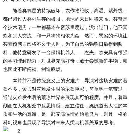
随着臭氧层的持续破坏，农作物绝收，高温、紫外线，
都已超过人类可生存的极限，地球的末日即将来临。芬奇是
个技术宅男，一生都基本在密苏里度过，没出过门，他不喜
欢和别人交流，和一只狗狗相依为命。然而，恶劣的环境让
芬奇预感自己将不久于人世，为了自己的狗狗日后得到照
料，他特意研发了一台保姆机器人——杰夫。杰夫具有很强
的学习理解能力，对世界充满好奇，敢于尝试新鲜事物，却
也因此不断闯祸、制造麻烦。
本片并不是传统意义上的灾难片，导演对这场灾难的着
墨不多，舍去对灾难发生时的浓墨重彩，简单地一笔带过，
通过灾难发生后的荒凉世界来展现其可怕程度。并且，着重
刻画在人机相处中反思情感，建立信任，娓娓道出人性的本
质和生活的真谛，是一部充满温情的治愈良片，别具一格的
科幻视角也展现了导演对未来人类与机器关系的思考。