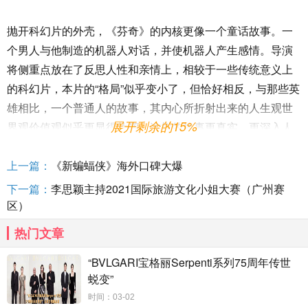
抛开科幻片的外壳，《芬奇》的内核更像一个童话故事。一
个男人与他制造的机器人对话，并使机器人产生感情。导演
将侧重点放在了反思人性和亲情上，相较于一些传统意义上
的科幻片，本片的“格局”似乎变小了，但恰好相反，与那些英
雄相比，一个普通人的故事，其内心所折射出来的人生观世
展开剩余的15%
界观价值观似乎更显得壮阔。这样的故事更真实，更深入人
心，普罗大众在灾难面前所折射出来的弱小无助，自私的心
理，为了抢夺物资不惜互相残杀，导致人与人的信任危机，
上一篇：
《新蝙蝠侠》海外口碑大爆
在危机下如何保持本性和本心才是对人性最大的挑战。
下一篇：
李思颖主持2021国际旅游文化小姐大赛（广州赛
区）
芬奇所代表的是所有人，我们每个人都能在他身上找到
自己的影子，多多少少代入自己的情感，无论是人类还是动
热门文章
物亦或是机器人，都有感情，无论经历怎样的灾难，只要世
“BVLGARI宝格丽Serpenti系列75周年传世
界上还有真情，就不会毁灭。
蜕变”
时间：03-02