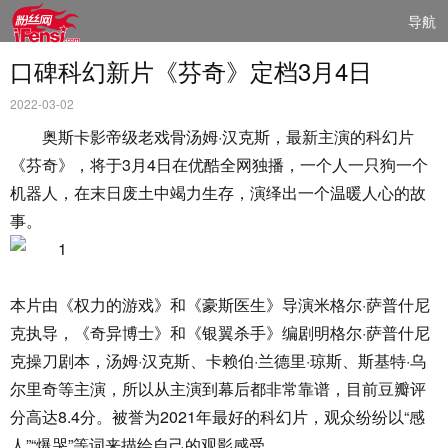
导航
口碑科幻新片《芬奇》定档3月4日
2022-03-02
奥斯卡影帝级老戏骨汤姆·汉克斯，最新主演的科幻片
《芬奇》，将于3月4日在优酷全网独播，一个人一只狗一个
机器人，在末日废土中竭力生存，演绎出一个温暖人心的故
事。
本片由《权力的游戏》和《豪斯医生》导演米格尔·萨普什尼
克执导，《奇异博士》和《银翼杀手》编剧明格尔·萨普什尼
克操刀剧本，汤姆·汉克斯、卡赖伯·兰德里·琼斯、斯基特·乌
尔里奇等主演，所以从主演到幕后都非常靠谱，目前豆瓣评
分高达8.4分。被誉为2021年最好的科幻片，观众纷纷以“感
人”“爆哭”等词来描绘自己的观影感受。