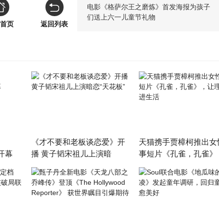
电影《格萨尔王之磨炼》首发海报为孩子
们送上六一儿童节礼物
首页
返回列表
《才不要和老板谈恋爱》开
天猫携手贾樟柯推出女
开幕
播 黄子韬宋祖儿上演暗
事短片《孔雀，孔雀》
恋“天花板”
理想照进生活