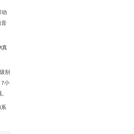
驱动
越音
M真
级别
7小
感。
M系