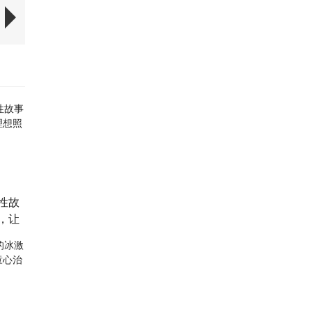
性故
，让