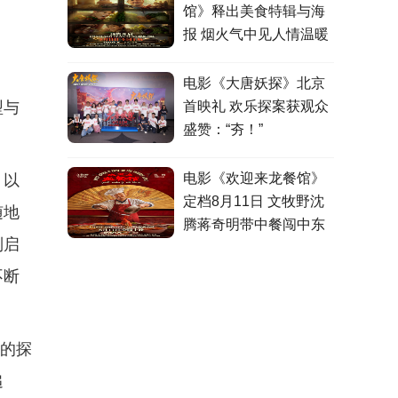
馆》释出美食特辑与海
报 烟火气中见人情温暖
电影《大唐妖探》北京
型与
首映礼 欢乐探案获观众
盛赞：“夯！”
电影《欢迎来龙餐馆》
，以
定档8月11日 文牧野沈
随地
腾蒋奇明带中餐闯中东
列启
不断
识的探
追