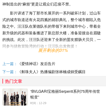
神制造出的“麻烦”更是让观众们忍俊不禁。
影片讲述了海丁那市长展开的一系列破坏计划，过山车
式的城市轨道还有火花四溅的就职典礼，整个城市都陷入危
险之中。汪汪队在莱德队长的带领下来到城市中心，带着全
新升级的武器和装备搬进了新总部大楼，准备迎接迫在眉睫
的挑战。此次，汪汪队还迎来了全新的盟友腊肠犬贝贝，一
同参与拯救冒险湾的行动！汪汪队出发救援！
展开剩余的31%
影片在海外上映后，收获了如潮好评，媒体和影评人
称：“这是一部家长和孩子们都会乐在其中的电影”，网友们更
上一篇：
《爱情神话》发后告片
是给出了“喜欢电影中的每个瞬间”“推荐全家一同观看”的评
下一篇：
《斛珠夫人》热播编剧张林楠成钏受瞩目
价。影片发布定档消息时，更是引发了广大家庭观众的关
热门文章
注，家长们纷纷表示让汪汪队的首次大银幕冒险成为孩子们
人生中的第一部电影，将成为小朋友们一段美好的童年回
“BVLGARI宝格丽Serpenti系列75周年传世
忆。
蜕变”
《汪汪队立大功》系列动画推出后就受到世界各地家长
时间：12-29