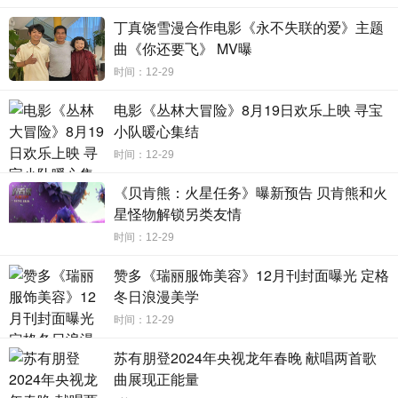
与孩子们的热烈追捧，一举成为风靡全球的儿童动画IP 。该
丁真饶雪漫合作电影《永不失联的爱》主题
系列动画剧集自2015年引进国内以来，陆续上线各大视频网
曲《你还要飞》 MV曝
站并取得超高的点击率，2017年更是登陆CCTV少儿频道、
时间：12-29
金鹰卡通等少儿频道，被越来越多的小朋友们熟知。“没有困
电影《丛林大冒险》8月19日欢乐上映 寻宝
难的工作，只有勇敢的狗狗” ，这句可爱又励志的经典口号不
小队暖心集结
仅深受孩子们的喜爱，也俘获了众多年轻人的心。
时间：12-29
由美国派拉蒙影片公司出品的《汪汪队立大功大电影》
《贝肯熊：火星任务》曝新预告 贝肯熊和火
将于1月14日正式登陆全国影院，一场精彩纷呈的大银幕观影
星怪物解锁另类友情
体验即将开启。这个冬天，跟着勇敢狗狗一起去冒险吧！
时间：12-29
赞多《瑞丽服饰美容》12月刊封面曝光 定格
冬日浪漫美学
时间：12-29
苏有朋登2024年央视龙年春晚 献唱两首歌
曲展现正能量