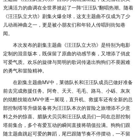
充满活力的曲调在全世界掀起了一阵“汪汪队”翻唱热潮。随着
《汪汪队立大功》剧集火爆全球，这支主题曲不仅成为了少
儿动画神曲之一，更是被小朋友们和年轻人传唱到街知巷
闻。
本次发布的剧集主题曲《汪汪队立大功》是特别为电影
定制的混音版本，既保留了原曲的动感节奏，又增添了俏皮
可爱气质。欢乐的旋律与简明的歌词传递出狗狗们不畏困难
的勇气和冒险精神。
在剧集主题曲MV中，莱德队长和汪汪队成员已做好准备
前去完成救援任务。阿奇、天天、毛毛、路马、小砾、灰灰
的炫酷技能在MV中逐一展现，直升机、救援车还有全新的总
部控制塔等升级装备将为汪汪队本次的冒险之旅增添不少意
料之外的惊喜。腊肠犬贝贝和汪汪队成员们一同在总部控制
塔前集合，多个有爱互动的瞬间直接将萌值拉满。狗狗们跟
随主题曲跳起可爱的舞蹈，尾巴跟随节奏不停摆动，一不留