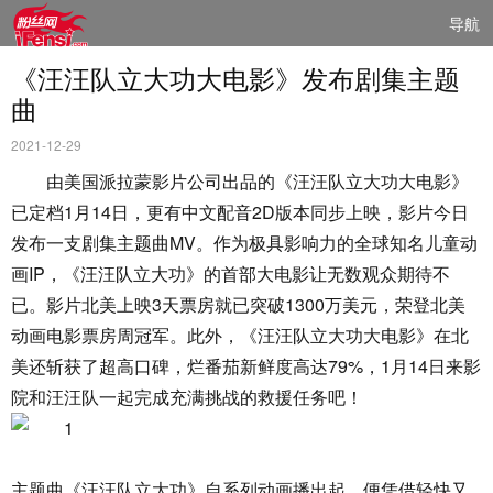
导航
《汪汪队立大功大电影》发布剧集主题
曲
2021-12-29
由美国派拉蒙影片公司出品的《汪汪队立大功大电影》
已定档1月14日，更有中文配音2D版本同步上映，影片今日
发布一支剧集主题曲MV。作为极具影响力的全球知名儿童动
画IP，《汪汪队立大功》的首部大电影让无数观众期待不
已。影片北美上映3天票房就已突破1300万美元，荣登北美
动画电影票房周冠军。此外，《汪汪队立大功大电影》在北
美还斩获了超高口碑，烂番茄新鲜度高达79%，1月14日来影
院和汪汪队一起完成充满挑战的救援任务吧！
主题曲《汪汪队立大功》自系列动画播出起，便凭借轻快又