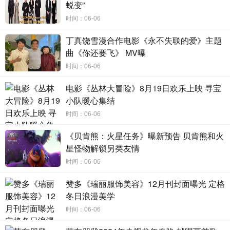
蜕变”
声大噪，成为了中国乃至世界范围内的权威代表；从最初
时间：06-06
的“最终幻想”系列虚拟时装作品，到“青梦灵蝶”、“三生宇
宙”，再到此次发布的作品“只此青花浓”，张驰每一次所带来
丁真饶雪漫合作电影《永不失联的爱》主题
的作品不仅惊艳，也对虚拟时尚的理念发起了诠释和冲击。
曲《你还要飞》 MV曝
时间：06-06
“时尚的过度生产和过度消费是造成污染的主要因素之
一。数字服装最大限度地减少碳排放和消除生产和使用过程
电影《丛林大冒险》8月19日欢乐上映 寻宝
小队暖心集结
中的废物和化学品……我们希望通过我们的努力到2025年全
球1%的时装数字化，为时尚产业创造第二次生命。”
时间：06-06
《贝肯熊：火星任务》曝新预告 贝肯熊和火
星怪物解锁另类友情
正如张驰在微博中的阐述，环保是设计师张驰的毕生追求。
时间：06-06
也正是这个内因，催生了张驰对“虚拟时尚”的创立。如今，在
赞多《瑞丽服饰美容》12月刊封面曝光 定格
虚拟时尚领域占领高地的张驰，践行环保理念的同时，也在
冬日浪漫美学
向着“数字高定”的创作发起新一轮攀登，期待他未来更加优秀
时间：06-06
的虚拟时尚作品！