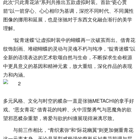
此次“只此青花浓”系列共推出五款虚拟时装。首款“瓷心贯
箭”以一箭穿心、心心相印为基调，深挖不同时代、不同属性
图像的挪用和延展，也是张驰对于东西文化融合渐行的美学
理解。
“靛青迷蝶”让虚拟时装中的蝴蝶再一次破茧而出。借青花
纹饰刻画、堆砌蝴蝶的灵动与灵魂不朽与纯净，“靛青迷蝶”以
全新的语境表达的艺术歌颂自然与生命，不断探求生命根源
中更具意义的基因和精神元素，放大重组，深化作品的表现
力和内涵。
多元风格、文化与时空的糅杂一直是张驰METACHI的拿手好
戏。“恶女青花” 借青花的纯粹、火中涅槃勇气与恶魔角的欲
望邪恶糅杂重塑，将爱与欲的纠缠展现得淋漓尽致。
与前三作相比，“青织素弥”和“际花幽翼”则更加侧重青花
这一元素本身。无论是器型感极强的廓形反衬青花肌理与层