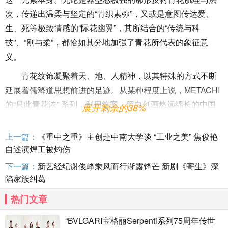
次，传递出温柔与坚定的“青织素弥”，又或是意图传达爱、
生、死等极致情感的“际花幽翼”，其所结合的“传统与科
技”、“刚与柔”，都恰如其分地加强了青花所代表的象征意
义。
青花纹饰凝聚着天、地、人精神，以其特殊的方式不断
延展着儒释道思想前进的足迹。从某种程度上说，METACHI
的“只此青花浓” 系列，利用纹案、留白刻画悠远绵长的中国
展开剩余的38%
传统文化意象，营造了一场弱叙事、强意蕴的文化输出。
上一篇：
《重中之重》主创赴中南大学谈 “工业之美” 焦俊艳
自述演焊工被灼伤
虽然“数字时装”“虚拟时装”“虚拟时尚”等诸多理念是伴随
着“元宇宙”的兴起而进入公众的视野。但作为中国时尚界的翘
下一篇：
新艺经纪谢俊峰乘风而行渐露锋芒 新剧《寄生》深
陷家族纠葛
楚，一直秉持着“环保”原则的张驰，早在2018年至2019年海
洋危机期间即萌生了“虚拟时尚”的概念，并由此创立
热门文章
METACHI数字时装品牌。数年深耕的积淀，到雨后春笋般崛
“BVLGARI宝格丽Serpenti系列75周年传世
起的虚拟时装作品，也让张驰和METACHI在虚拟时尚领域名