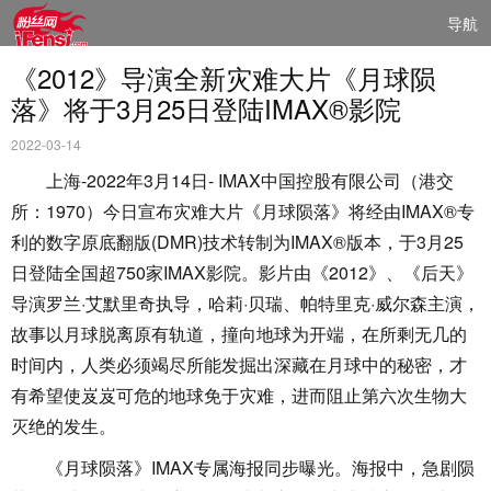
导航
《2012》导演全新灾难大片《月球陨
落》将于3月25日登陆IMAX®影院
2022-03-14
上海-2022年3月14日- IMAX中国控股有限公司（港交
所：1970）今日宣布灾难大片《月球陨落》将经由IMAX®专
利的数字原底翻版(DMR)技术转制为IMAX®版本，于3月25
日登陆全国超750家IMAX影院。影片由《2012》、《后天》
导演罗兰·艾默里奇执导，哈莉·贝瑞、帕特里克·威尔森主演，
故事以月球脱离原有轨道，撞向地球为开端，在所剩无几的
时间内，人类必须竭尽所能发掘出深藏在月球中的秘密，才
有希望使岌岌可危的地球免于灾难，进而阻止第六次生物大
灭绝的发生。
《月球陨落》IMAX专属海报同步曝光。海报中，急剧陨