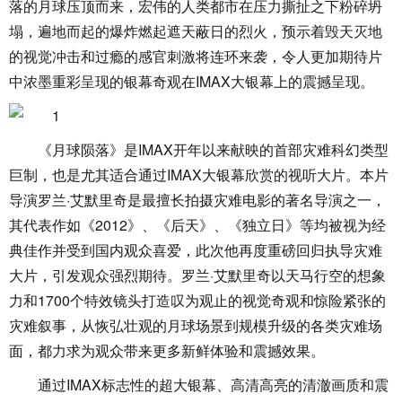
落的月球压顶而来，宏伟的人类都市在压力撕扯之下粉碎坍
塌，遍地而起的爆炸燃起遮天蔽日的烈火，预示着毁天灭地
的视觉冲击和过瘾的感官刺激将连环来袭，令人更加期待片
中浓墨重彩呈现的银幕奇观在IMAX大银幕上的震撼呈现。
《月球陨落》是IMAX开年以来献映的首部灾难科幻类型
巨制，也是尤其适合通过IMAX大银幕欣赏的视听大片。本片
导演罗兰·艾默里奇是最擅长拍摄灾难电影的著名导演之一，
其代表作如《2012》、《后天》、《独立日》等均被视为经
典佳作并受到国内观众喜爱，此次他再度重磅回归执导灾难
大片，引发观众强烈期待。罗兰·艾默里奇以天马行空的想象
力和1700个特效镜头打造叹为观止的视觉奇观和惊险紧张的
灾难叙事，从恢弘壮观的月球场景到规模升级的各类灾难场
面，都力求为观众带来更多新鲜体验和震撼效果。
通过IMAX标志性的超大银幕、高清高亮的清澈画质和震