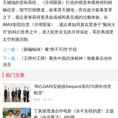
天撼地的音响系统，《月球陨落》打造的视觉奇观将得到精
确还原，细节巨细靡遗，效果震天撼地；而在超大银幕笼罩
之下，观众更将获得更具临场感和真实感的过瘾体验。在
IMAX影院欣赏《月球陨落》，观众将如同真实置身于“脑洞大
开”的科幻世界之中，潜入前所未见的月球深处，零距离感受
太空刺激历险。
上一篇：
《新蝙蝠侠》曝“势不可挡”片段
下一篇：
《王牌对王牌》聚焦中国武侠精神！致敬幕后动作
演员
热门文章
“BVLGARI宝格丽Serpenti系列75周年传世
蜕变”
时间：03-14
丁真饶雪漫合作电影《永不失联的爱》主题
曲《你还要飞》 MV曝