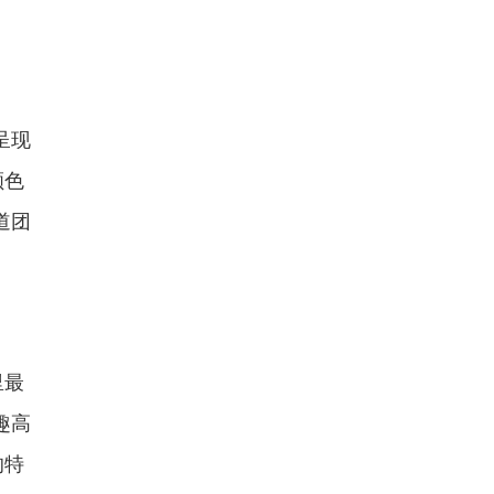
呈现
颜色
道团
里最
趣高
的特