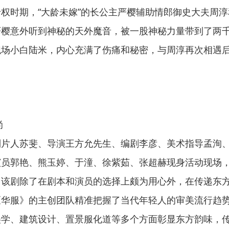
权时期，“大龄未嫁”的长公主严樱辅助情郎御史大夫周淳
严樱意外听到神秘的天外魔音，被一股神秘力量带到了两
职场小白陆米，内心充满了伤痛和秘密，与周淳再次相遇
尚
制片人苏斐、导演王方允先生、编剧李彦、美术指导孟洵
演员郭艳、熊玉婷、于潼、徐紫茹、张超赫现身活动现场
，该剧除了在剧本和演员的选择上颇为用心外，在传递东
《华服》的主创团队精准把握了当代年轻人的审美流行趋
美学、建筑设计、置景服化道等多个方面彰显东方韵味，