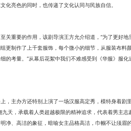
抹文化亮色的同时，也传递了文化认同与民族自信。
至关重要的作用，该剧导演王方允介绍道，“为了更好地
剧组更制作了上千套服饰，每个微小的细节，从服装布料
细的考量。”从幕后花絮中我们不难感受到《华服》服化
会上，主办方还特别上演了一场汉服高定秀，模特身着剧
翱翔九天，承载着人类超越极限的精神追求，代表着男主志
、明净、高洁的象征，暗喻女主品格高洁，巾帼不让须眉