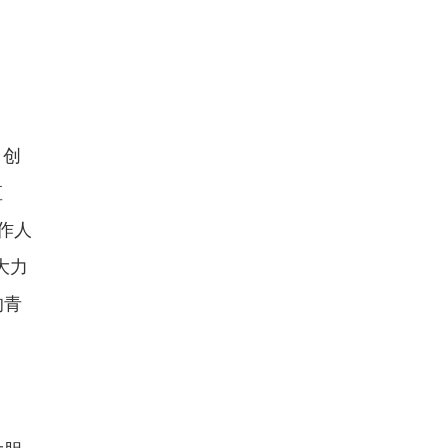
，创
直
作人
大力
的青