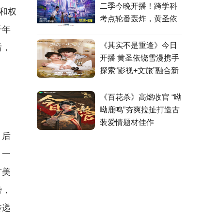
二季今晚开播！跨学科
和权
考点轮番轰炸，黄圣依
千年
张泉灵高燃观战！
后，
《其实不是重逢》今日
开播 黄圣依饶雪漫携手
探索“影视+文旅”融合新
模式
《百花杀》高燃收官 “呦
呦鹿鸣”夯爽拉扯打造古
装爱情题材佳作
、后
，一
方美
势，
传递