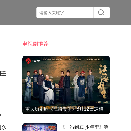
电视剧推荐
国壬
重大历史剧《江海潮生》8月12日定档
宥
江苏卫视，何冰演绎张謇实业救国人生
利杀
《一站到底·少年季》第