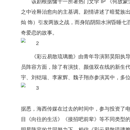
该剧根据慵十一所著热门文学 IP 《何故
之中诠释治愈向的主基调。剧情讲述了暗鹫族出
灿 饰）引发两族之战，而身陷阴阳水涧昏睡七
奇爱恋的故事。
《彩云易散琉璃脆》由青年导演郭昊阳执
员阵容方面，除了有演技、颜值双在线的新生
宇、刘铠瑞、李家辉、魏子翔亦参演其中，多
据悉，海西传媒在过去的时间中，参与投资了
目《向往的生活》《接招吧前辈》等不同类型
明星阵容的共同努力下，相信《彩云易散琉璃