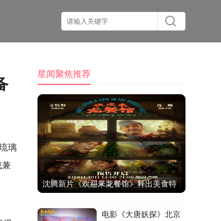
星闻聚焦推荐
备
琉璃
裁兼
沈腾新片《欢迎来龙餐馆》释出美食特
辑与海报 烟火气中见人情温暖
电影《大唐妖探》北京