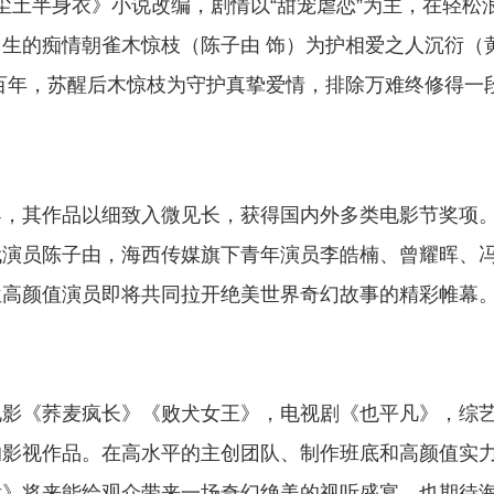
蒙尘土半身衣》小说改编，剧情以“甜宠虐恋”为主，在轻松
生的痴情朝雀木惊枝（陈子由 饰）为护相爱之人沉衍（
百年，苏醒后木惊枝为守护真挚爱情，排除万难终修得一
导，其作品以细致入微见长，获得国内外多类电影节奖项
代演员陈子由，海西传媒旗下青年演员李皓楠、曾耀晖、
位高颜值演员即将共同拉开绝美世界奇幻故事的精彩帷幕
电影《荞麦疯长》《败犬女王》，电视剧《也平凡》，综
的影视作品。在高水平的主创团队、制作班底和高颜值实
脆》将来能给观众带来一场奇幻绝美的视听盛宴，也期待