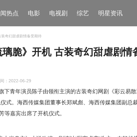
星闻热点
电影
电视剧
综艺
明星资讯
古装奇幻甜虐剧情备受期待
璃脆》开机 古装奇幻甜虐剧情
间：2022-06-29
媒旗下青年演员陈子由领衔主演的古装奇幻网剧《彩云易散
机仪式。海西传媒集团董事长郑斌彪、海西传媒集团副总
刘芳等嘉宾出席了开机仪式。