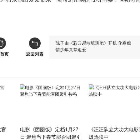
陈子由《彩云易散琉璃脆》开机 化身痴
情少年真挚追爱
首页
返回列表
收官
电影《团圆饭》定档1月27
《汪汪队立大功大电影
日 聚焦当下春节能否团聚引
爆热映中