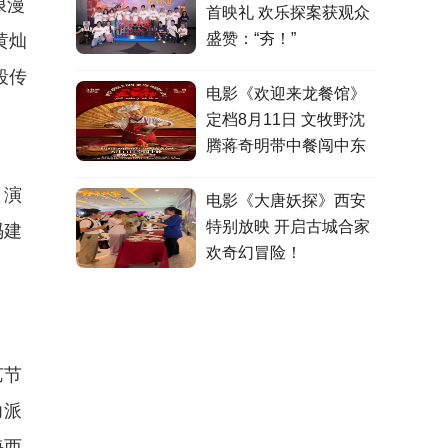
浪漫
首映礼 欢乐探案获观众
盛赞：“夯！”
黄灿
段传
电影《欢迎来龙餐馆》
定档8月11日 文牧野沈
腾蒋奇明带中餐闯中东
。演
电影《大唐妖探》西安
特别放映 开启古城合家
冯建
欢奇幻冒险！
。
艺节
力派
海西