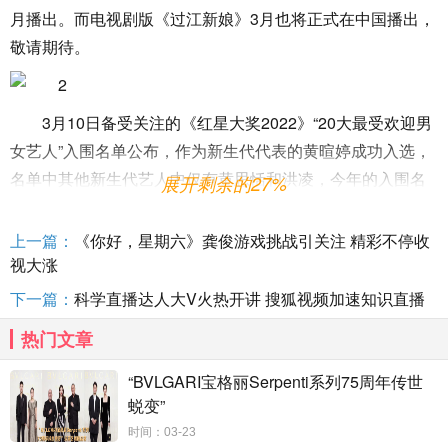
月播出。而电视剧版《过江新娘》3月也将正式在中国播出，
敬请期待。
3月10日备受关注的《红星大奖2022》“20大最受欢迎男
女艺人”入围名单公布，作为新生代代表的黄暄婷成功入选，
名单中其他新生代艺人中仅有黄思恬和洪凌，今年的入围名
展开剩余的27%
单可谓是老将当道。
上一篇：
《你好，星期六》龚俊游戏挑战引关注 精彩不停收
新剧《寄生》题材抢眼 黄暄婷体会到独生女的快乐
视大涨
最近黄暄婷在拍摄新剧《寄生》，与孙政和谢俊峰合作
下一篇：
科学直播达人大V火热开讲 搜狐视频加速知识直播
上演一段三角恋。《寄生》围绕着一对兄弟展开，哥哥需要
热门文章
依靠弟弟来“续命”，而坚持向善的弟弟在得知真相后会决定复
仇吗？故事题材抢眼，许多观众已经开始期待。
“BVLGARI宝格丽Serpenti系列75周年传世
蜕变”
时间：03-23