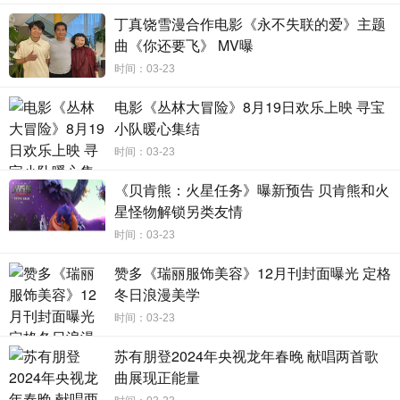
谈到《寄生》讲述家庭纠葛的故事时，黄暄婷说生活中自己
丁真饶雪漫合作电影《永不失联的爱》主题
是独生女，没有兄弟姐妹有时会感到一点点孤单，但独生女
曲《你还要飞》 MV曝
也有快乐的时候，因为能够独占妈妈的时间，让她非常的开
时间：03-23
心。
电影《丛林大冒险》8月19日欢乐上映 寻宝
电视剧《寄生》预计将于2022年5月播出。
小队暖心集结
时间：03-23
《贝肯熊：火星任务》曝新预告 贝肯熊和火
星怪物解锁另类友情
时间：03-23
赞多《瑞丽服饰美容》12月刊封面曝光 定格
冬日浪漫美学
时间：03-23
苏有朋登2024年央视龙年春晚 献唱两首歌
曲展现正能量