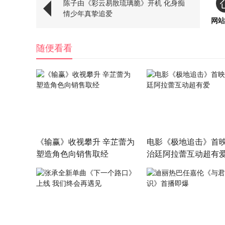
陈子由《彩云易散琉璃脆》开机 化身痴
情少年真挚追爱
网站
随便看看
《输赢》收视攀升 辛芷蕾为
电影《极地追击》首
塑造角色向销售取经
治廷阿拉蕾互动超有