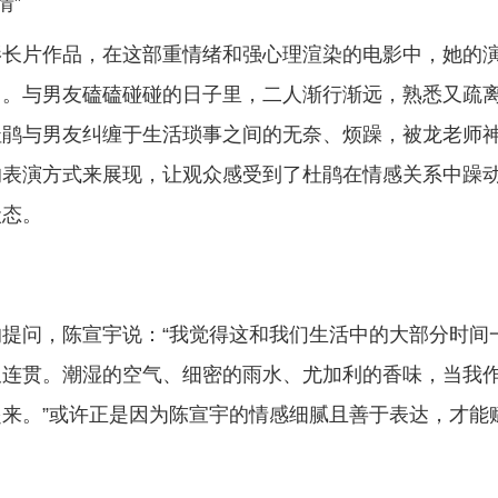
情”
影长片作品，在这部重情绪和强心理渲染的电影中，她的
中。与男友磕磕碰碰的日子里，二人渐行渐远，熟悉又疏
杜鹃与男友纠缠于生活琐事之间的无奈、烦躁，被龙老师
的表演方式来展现，让观众感受到了杜鹃在情感关系中躁
状态。
提问，陈宣宇说：“我觉得这和我们生活中的大部分时间
又连贯。潮湿的空气、细密的雨水、尤加利的香味，当我
来。”或许正是因为陈宣宇的情感细腻且善于表达，才能