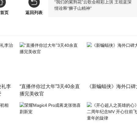
“我们的紫荆花”云歌会精彩上演 王祖蓝深
情诠释“狮子山精神”
首页
返回列表
映礼李
“直播伴你过大年”3天40余直
《新蝙蝠侠》海外口碑
爱
播完美收官