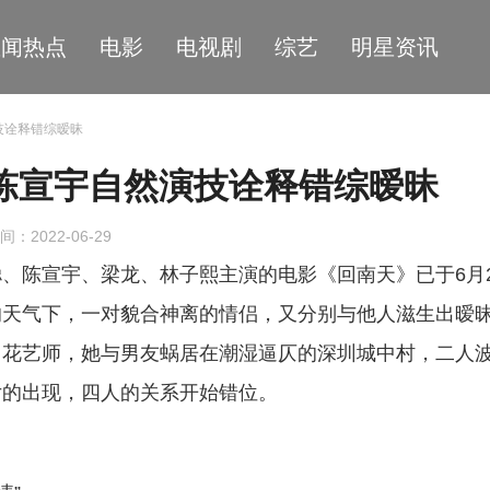
星闻热点
电影
电视剧
综艺
明星资讯
技诠释错综暧昧
陈宣宇自然演技诠释错综暧昧
间：2022-06-29
、陈宣宇、梁龙、林子熙主演的电影《回南天》已于6月2
的天气下，一对貌合神离的情侣，又分别与他人滋生出暧
名花艺师，她与男友蜗居在潮湿逼仄的深圳城中村，二人
女的出现，四人的关系开始错位。