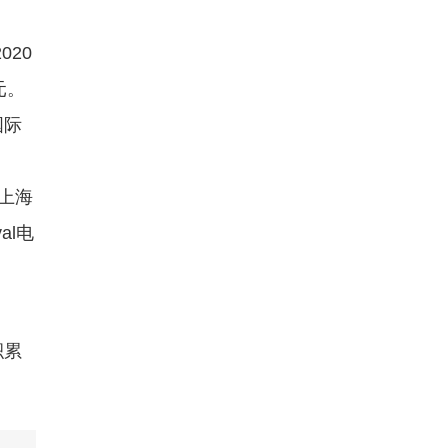
20
元。
国际
上海
al电
积累