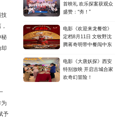
首映礼 欢乐探案获观众
盛赞：“夯！”
演技
离，
电影《欢迎来龙餐馆》
神秘
定档8月11日 文牧野沈
腾蒋奇明带中餐闯中东
动却
电影《大唐妖探》西安
特别放映 开启古城合家
欢奇幻冒险！
一
作为
赋予