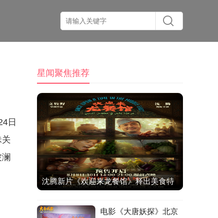
星闻聚焦推荐
4日
昧关
波澜
沈腾新片《欢迎来龙餐馆》释出美食特
辑与海报 烟火气中见人情温暖
电影《大唐妖探》北京