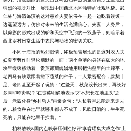
强烈的视觉对比，展现出中国西北地区独特的壮观地貌。武
仁林与海清饰演的这对患难夫妻依偎在一起一边吃着馍馍一
边遥望远方，仿佛对未来的生活充满信心。夫妻二人身后，
以剪影的形式出现的驴和天空中飞翔的一双燕子，则暗示着
西北乡村日常生活中农民与动物的密切关联。
不同于海报的热烈温情，终极预告展现的是这对农人夫
妇夏季劳作时轻松幽默的一面：两个单薄的身躯在硕大的地
块里缓缓移动着，贵英颤颤巍巍地用脚把沟壑里的土踩平，
老四马有铁紧跟着撒下蔬菜的种子，二人紧密配合，默契十
足。老四甚至开起了玩笑：“过些天，秋菜没长出来，再长好
多脚印咋办呢？”在贵英明确地表示“才不想长在地里头”之
后，老四化身“乡村哲人”再爆金句：“人长着脚总能走来走去
的…粮食种在地里就哪儿都去不成了，风吹日晒的，生生死
死的，只能在地里干挨着。”
柏林放映&国内点映获压倒性好评“李睿珺集大成之作”上