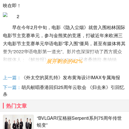
映在即！
早在今年2月中旬，电影《隐入尘烟》就曾入围柏林国际
电影节主竞赛单元，参与金熊奖的竞逐，打破近年来欧洲三
大电影节主竞赛单元华语电影“零入围”僵局，甚至有媒体将其
誉为“2022华语电影第一道光”。影片也深深打动了西方观众
和媒体人：《解放报》（Libération）记者桑德拉·奥纳纳
展开剩余的42%
（Sandra Onana）称：“这部电影闪耀着光芒，离开影院，
观众们的眼睛哭得通红。”《综艺》（Variety）影评人杰西卡·
上一篇：
《外太空的莫扎特》发布黄海设计IMAX专属海报
姜（Jessica Kiang）表示，影片“苍茫沙暴一般的影像之中，
下一篇：
胡兵献唱香港回归25周年云歌会 《归去来》引回忆
展现出了诗意和力量……表演充满了非比寻常的克制与同情
杀
心。”
热门文章
在随后展开的国内点映结束后，影片更是获得压倒性好
“BVLGARI宝格丽Serpenti系列75周年传世
评，被誉为导演李睿珺“最好的作品”，更有观众激动地表
蜕变”
示：“五星都不够赞美片子的美好！”“预定2022年度十佳！”不