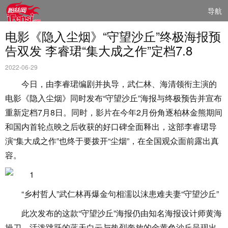
导航
电影《隐入尘烟》“守望沙丘”终极海报预
告双发 李睿珺“集大成之作”定档7.8
2022-06-29
今日，由李睿珺编剧并执导，武仁林、海清领衔主演的
电影《隐入尘烟》同时发布“守望沙丘”海报与终极预告并宣布
重新定档7月8日。同时，影片在今年2月份角逐柏林金熊期间
和国内首轮点映之后收获的好口碑全面释出，这部李睿珺导
演“集大成之作”也终于要拨开“尘烟”，在全国观众面前露出真
容。
“乡村哲人”武仁林再爆金句相濡以沫患难夫妻“守望沙丘”
此次发布的这款“守望沙丘”海报仍由知名海报设计师黄海
操刀。活泼跳跃的蓝天白云与热烈奔放的金黄色沙丘呈现出