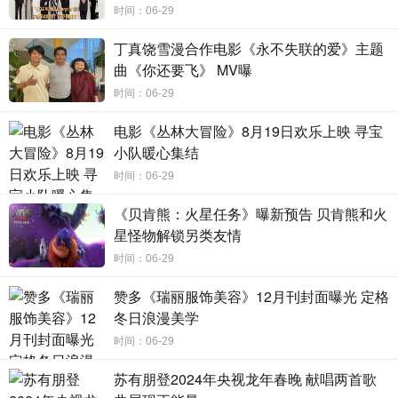
时间：06-29
少观众为影片油画一般的质感所折服，镜头中不疾不徐、缓
慢流淌的乡村四时之美让人“好像跟着镜头一起度过了银幕中
丁真饶雪漫合作电影《永不失联的爱》主题
的一年”。女主角海清塑造的“贵英”也极为颠覆：“无论是肢体
曲《你还要飞》 MV曝
还是语言，以及微妙的表演细节，都赋予人物精准而生动的
时间：06-29
表达”；“称得上艺术家的演出！”本色出演的男主武仁林更得
电影《丛林大冒险》8月19日欢乐上映 寻宝
到了一致的赞美——“值得一个影帝！”的呼声不绝于耳。
小队暖心集结
“两个被各自家庭抛弃掉的孤独个体，和庄稼一样沦为大
时间：06-29
地的孩子。在日复一日的耕耘中，二人相濡以沫，共建家
《贝肯熊：火星任务》曝新预告 贝肯熊和火
园。在四季的轮转下，他们那些散落在别人不解目光中的
星怪物解锁另类友情
爱，也都在比心洁净的土地里结出果实来……”《隐入尘烟》
时间：06-29
延续了李睿珺导演一直以来深刻的人文关怀，从男女主人公
赞多《瑞丽服饰美容》12月刊封面曝光 定格
的情感生活出发，以真实农村现状为背景，在对西北农村生
冬日浪漫美学
活图景的全面描摹之中，呼唤着来自底层人物的，扎实而坚
时间：06-29
定的力量。
苏有朋登2024年央视龙年春晚 献唱两首歌