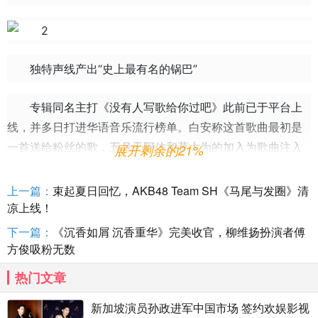
独特声线产出“史上最有名的锅巴”
专辑同名主打《没有人写歌给你过吧》此前已于平台上
线，并多日打进华语音乐流行榜单。白安称这首歌曲最初是
一首送给粉丝的歌，五月天阿信和葛大为的加入为歌曲注入
展开剩余的21%
更细腻的情感。歌曲MV邀请到电影《刻在你心底的名字》男
主角陈昊森参演，两人共同诠释了在暗恋时内心的雀跃、期
上一篇：
束起夏日回忆，AKB48 Team SH《马尾与发圈》清
待与犹豫的情感，复刻了藏在心底的暗恋故事。白安独特的
凉上线！
咬字也让听众调侃说在听到“没有人写歌给你过吧”时，把“过
下一篇：
《沉香如屑 沉香重华》完美收官，柳维扬扮演者傅
吧”听成“锅巴”，加上该曲强大阵容加持，被网友戏称为是“史
方俊吸粉无数
上最有名的锅巴”。
热门文章
白安此次再化身反映者，反映出这些歌曲的情感样貌。
新加坡演员孙政进军中国市场 签约欢娱影视