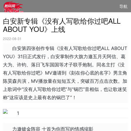
导航
白安新专辑《没有人写歌给你过吧ALL
ABOUT YOU》上线
2022-08-31
白安第四张创作专辑《没有人写歌给你过吧ALL ABOUT
YOU》31日正式发行，白安掌制作大旗力邀五月天阿信、葛
大为、许钧、落日飞车国国等才子联手炮制。同名主打《没
有人写歌给你过吧》MV邀请到《刻在你心底的名字》男主角
陈昊森共演，MV播放量在短短五天，突破百万点击次数。加
上歌词中“没有人写歌给你过吧”与“锅巴”音相似，也让歌迷笑
称“这应该是史上最有名的锅巴了”！
力邀镀金阵容 十首为你而写的情感缩影