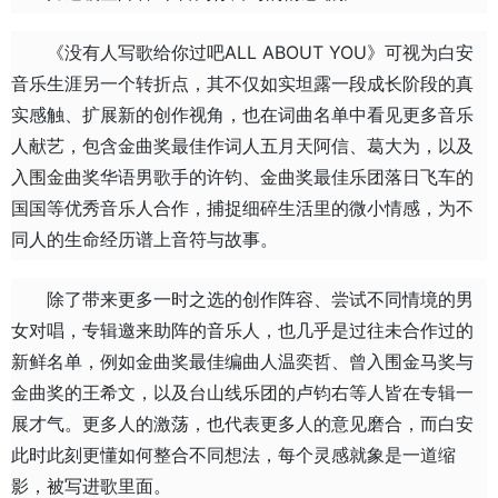
《没有人写歌给你过吧ALL ABOUT YOU》可视为白安
音乐生涯另一个转折点，其不仅如实坦露一段成长阶段的真
实感触、扩展新的创作视角，也在词曲名单中看见更多音乐
人献艺，包含金曲奖最佳作词人五月天阿信、葛大为，以及
入围金曲奖华语男歌手的许钧、金曲奖最佳乐团落日飞车的
国国等优秀音乐人合作，捕捉细碎生活里的微小情感，为不
同人的生命经历谱上音符与故事。
除了带来更多一时之选的创作阵容、尝试不同情境的男
女对唱，专辑邀来助阵的音乐人，也几乎是过往未合作过的
新鲜名单，例如金曲奖最佳编曲人温奕哲、曾入围金马奖与
金曲奖的王希文，以及台山线乐团的卢钧右等人皆在专辑一
展才气。更多人的激荡，也代表更多人的意见磨合，而白安
此时此刻更懂如何整合不同想法，每个灵感就象是一道缩
影，被写进歌里面。