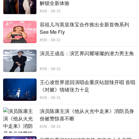
解锁全新体验
十首为你而写的情感缩影已在音乐平台正式上线，听众纷纷
在评论区留言自身感受与故事。据闻，白安巡演计划也正在
时间：08-31
筹备中，期待看到她在舞台上唱歌的那天。
容祖儿与英皇珠宝合作推出全新首饰系列
See Me Fly
时间：08-31
演员王成岳：演艺界闪耀璀璨的潜力男主角
时间：08-31
王心凌世界巡回演唱会重庆站甜辣开唱 首唱
《对赌》情绪张力十足
时间：08-31
演员陈康主演《他从火光中走来》消防员身
份被赞惊喜不断
时间：08-31