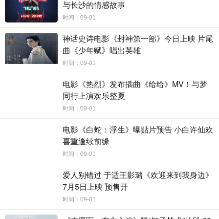
片，这个阵容看到就是赚到”、“已经提前买好票了，周末就去
与长沙的情感故事
支持《狼群》，向英雄致敬！”枪已上膛，蓄势待发，向一切
时间：09-01
侵犯祖国海外利益者开火！
神话史诗电影《封神第一部》今日上映 片尾
曲《少年赋》唱出英雄
2022首部军事动作爽片《狼群》由春秋时代（平潭）影
时间：09-01
业有限公司出品，北京光线传媒股份有限公司、盛耀蔚莱
电影《热烈》发布插曲《给给》MV！与梦
（北京）国际文化发展有限公司、云南金彩视界影业股份有
同行上演欢乐整夏
限公司、云南文化产业投资控股集团有限责任公司、厦门项
时间：09-01
王电影有限公司、北京世纪明轩文化传媒有限公司、梦马人
（北京）影视传媒有限公司、北京中关村科学城建设股份有
电影《白蛇：浮生》曝贴片预告 小白许仙欢
限公司、北京卓然影业有限公司、海南橙影文化传媒有限公
喜重逢续前缘
司联合出品， 潇湘电影集团有限公司、湖南蛮好电影有限公
时间：09-01
司发行及宣传，影片将于9月9日中秋上映，9月3日超前点
爱人别错过 于适王影璐《欢迎来到我身边》
映！
7月5日上映 预售开
时间：09-01