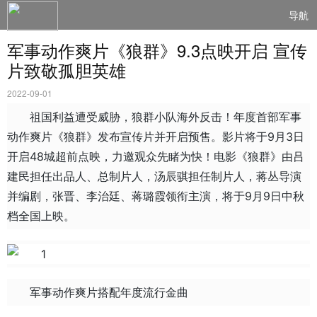
导航
军事动作爽片《狼群》9.3点映开启 宣传
片致敬孤胆英雄
2022-09-01
祖国利益遭受威胁，狼群小队海外反击！年度首部军事
动作爽片《狼群》发布宣传片并开启预售。影片将于9月3日
开启48城超前点映，力邀观众先睹为快！电影《狼群》由吕
建民担任出品人、总制片人，汤辰骐担任制片人，蒋丛导演
并编剧，张晋、李治廷、蒋璐霞领衔主演，将于9月9日中秋
档全国上映。
军事动作爽片搭配年度流行金曲