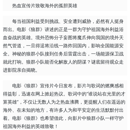
热血宣传片致敬海外的孤胆英雄
每当祖国利益受到挑战、安全遭到威胁，必然有人挺身
而出。电影《狼群》讲述的正是一群为守护祖国海外利益浴
血奋战的英雄。境外恐怖分子妄图将魔爪伸向我国的境外天
然气管道，一旦得逞将沿线一路炸回国内，影响全国能源安
全。神秘的狼群小队接到任务后雷霆出击，一场能源保卫战
就此打响。狼群小队能否化解敌人的阴谋？谜底留待观众走
进影院亲自揭晓。
电影《狼群》宣传片今日发布，影片与歌词的燃爽感相
得益彰，迅速在网上掀起热议。歌词中的“谁说站在光里的才
算英雄”，不仅让无数人为之热血沸腾，更提醒人们在遥远的
海外、在未知的地方，有许多人为和平安定的生活默默付出
着。电影《狼群》也希望借此，向影片中狼群小队一样守护
祖国海外利益的英雄致敬！