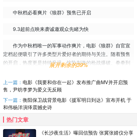
中秋档必看爽片《狼群》预售已开启
9.3超前点映来袭诚邀观众先睹为快
作为中秋档唯一的军事动作爽片，电影《狼群》自官宣
定档起便吸引了许多类型片爱好者的期待与关注。随着预售
的开启，热度更是持续升温。惊险刺激的枪战爆破、拳拳到
展开剩余的39%
肉的硬核打戏、张晋+李治廷+蒋璐霞实力打星齐聚等等，各
种吸睛元素的叠加，让许多观众将《狼群》视作今年中秋档
上一篇：
电影《我要和你在一起》发布推广曲MV并开启预
的观影首选。
售，尹昉李梦为爱义无反顾
下一篇：
衡阳保卫战背景电影《援军明日到达》宣布开机 于
电影《狼群》趁热打铁，提前“开火”，宣布9月3日即将
和伟杨洋演绎震撼史诗
开启48城超前点映，诚邀观众加入狼群小队，一同守护祖国
热门文章
海外利益，埋葬来犯之敌。点映信息与城市一经公布，迅速
获得大批观众的热烈回应：“张晋李治廷蒋璐霞一起演动作
《长沙夜生活》曝回信预告 张冀张婧仪分享