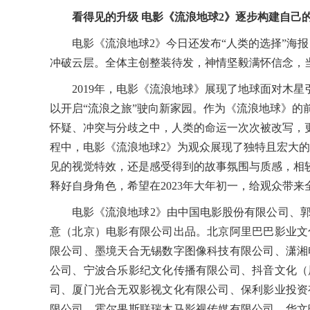
看得见的升级
电影《流浪地球
2
》逐步构建自己
电影《流浪地球
2
》今日还发布
“人类的选择”海
冲破云层。全体主创整装待发，神情坚毅满怀信念，
2019
年，电影《流浪地球》展现了地球面对木星
以开启
“流浪之旅”
驶向新家园。作为《流浪地球》的
怀疑、冲突与分歧之中，人类的命运一次次被改写，
程中，电影《流浪地球
2
》为观众展现了独特且宏大的
见的视觉特效，还是感受得到的故事氛围与质感，相
释好自身角色，希望在
2023
年大年初一，给观众带来
电影《流浪地球
2》由中国电影股份有限公司、
意（北京）电影有限公司出品。北京阿里巴巴影业文
限公司、墨境天合无锡数字图像科技有限公司、潇湘
公司、宁波合乐影纪文化传播有限公司、抖音文化（
司、厦门光合无双影视文化有限公司、保利影业投资
限公司、霍尔果斯联瑞木马影视传媒有限公司、华文