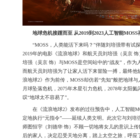
地球危机接踵而至
从
2019
到
2023
人工
智能
MOS
“MOSS，人类能活下来吗？”伴随刘培强带有试
2019
年的电影《流浪地球》和航天员刘培强（吴京
饰
培强（吴京
饰）与
MOSS是空间站中的“战友”，作为
而航天员刘培强为了让家人活下来冒险一搏，最终他
浪地球
2
》作为前传，
MOSS却仿若“先知”般把地球
月球坠落危机，
2075
年木星引力危机，
2078
年太阳氦
叹“地球太不容易了”。
在《流浪地球
2
》发布的过往预告中，人工智能
M
定
地执行
“元指令”——延续人类文明。此次它与刘培
师图恒宇（刘德华
饰）不顾一切地将女儿的意识上传
后的家人，决定忍受天地分离，踏上太空之旅，呼应