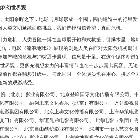
的科幻世界观
报，太阳余晖之下
，
地球与月球形成一个圆，圆内
建造中的
行星发
当人类文明延续面临挑战
，
我们选择相信希望
，
直面危机
。
引力危机，人类
冒险一搏
在全球展开饱和式救援，
引爆
木星，地
前传，电影《流浪地球
2
》展现的则是
人类
在
面对太阳危机
初期时
更加严峻的危机与冲突逐步展现，信息量十足。在这个循序渐进
世界观，更多充满想象力的丰富情节也在一步步露出真容。无论
较前作都在稳步升级中。与此同时，全体演员也在用心
、
拼尽全
全新的观影感受。
郭帆（北京）影业有限公司、北京登峰国际文化传播有限公司、
化有限公司、融创未来文化娱乐（北京）有限公司、万达影视
电影集团有限公司、北京上狮文化传播有限公司、上海华策电
厦门）有限公司、华谊兄弟电影有限公司、上海电影（集团）
有限公司、北京自由酷鲸影业有限公司、深圳市一怡以艺文化
映像（北京）影业有限公司、上海瀚纳影视文化传媒有限公司