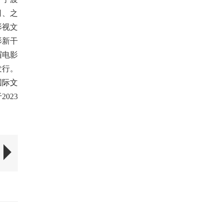
司、之
影视文
影新干
眉电影
发行。
国际文
于
2023