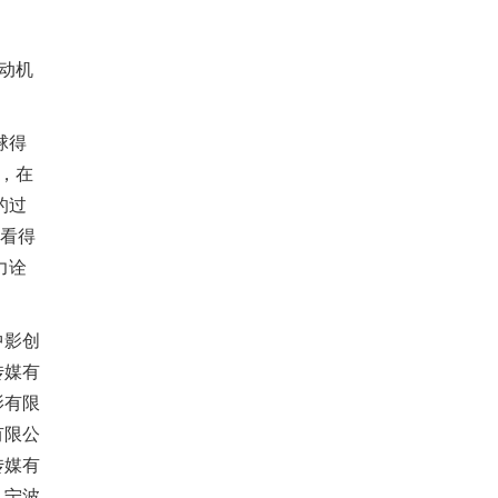
动机
球
得
，
在
的过
看得
力诠
中影创
传媒有
影有限
有限公
传媒有
、宁波