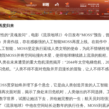
S再度归来
探性的“灵魂发问”，电影《流浪地球
2
》今日发布
“MOSS”预告，
）并肩作战，存在感极强的人工智能
MOSS再度上线。在前作中
人工智能，MOSS
坚定
执行延续人类文明的使命，为此不惜牺牲
烧毁
MOSS并将空间站撞向木星，
使得
地球继续踏上流浪的航程
与人类在未来遭受的重大危机漠然揭开：“
2044
年太空电梯危机，
2
闪危机。
”人类不得不面对危险并开启漫长的冒险，让人不得不感
OSS贯穿始终并埋下多个悬念，它是由人类创造开发的人工智能
强再次面对面，揭示了身处末日危机
时
，人类做出的不同选择。
数字世界，试图让她活下去
，
并给她完整的一生；航天员刘培强
了《流浪地球》中他在空间站长达数年的执行任务。
MOSS到底