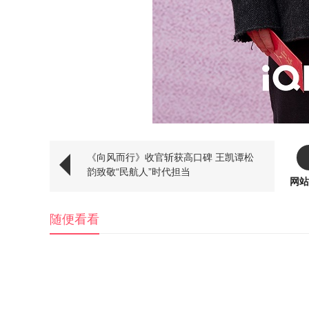
《向风而行》收官斩获高口碑 王凯谭松
韵致敬“民航人”时代担当
网站
随便看看