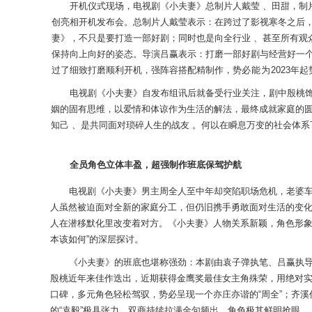
开机仪式现场
，电视剧《小夫妻》总制
片人戴莹 、田甜，制
创亮相开机发布会。
总制
片人
戴莹表示：
在
跨过了影视寒冬
之后
妻》
，不只是
要打造一部好剧；同时也是向全行业 、甚至所有观
保持向上
向好的姿态。导演吕赢表
示：打磨一部好剧与经营好一
过了细致打磨顺利开机，强阵
容搭配精制作，势
必能为
2023
年起
电视剧《小夫妻》自发布组讯后就备受行业关注，剧中殷桃
姻的固有思维，以爱情和体谅作为生活的解法，
最终成就家庭的圆
知己 、是共同面对琐碎人生的战友 。何以在瞬息万变的社会体系
全员角色立体丰盈
，超强制作班底保驾护航
电视剧
《
小夫妻》
男主周全人至中年却突陷职场危机，老婆
人虽然被迫面
对全新的家庭分工，但仍旧携手勇敢面对生活的变化
人在潜移默化里改变着对方。
《小夫妻》人物关系新颖
，角色形
本该如
何
”
的深层探
讨
。
《小夫妻》
的班底也堪称强劲：
本剧由袁子弹执笔、吕赢执
殷桃近
年来佳作迭出，近期获得金鹰奖最佳女主角殊荣，用绝对
口碑，多元角色轻松
驾驭，
势必呈现一个亦庄亦谐的“周全”；齐溪
的“袁毅”极具张力，双商持续拉满金句频出，
角色极其鲜明抢眼 