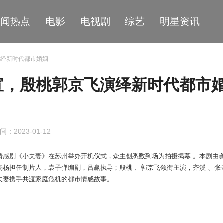
星闻热点
电影
电视剧
综艺
明星资讯
演绎新时代都市婚姻
宣，殷桃郭京飞演绎新时代都市
间：2023-01-12
情感剧《小夫妻》在苏州
举办开机仪式
，众主创悉数到场为拍摄揭
幕 。本剧由
杨杨担任制片人，袁子弹编剧，吕赢执导；殷桃 、郭京飞领衔主演，齐溪 、张
夫妻携手共渡家庭危
机
的都市情感故事。