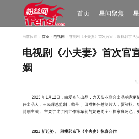
首页
星闻聚焦
当前位置：
首页
>
电视剧
> 电视剧《小夫妻》首次官宣，殷桃郭京飞
电视剧《小夫妻》首次官
姻
时
2023
年
1
月12日，由爱奇艺出品，力天影业联合出品的家庭
任出品人，王晓晖总监制，戴莹 、田甜担任总
制片人，
贾智棋、
特别主演 。主要讲述了网红作家车莉与奶爸周全互换家庭角色，
2
023
新起势， 殷桃郭京飞《小夫妻》惊喜合作