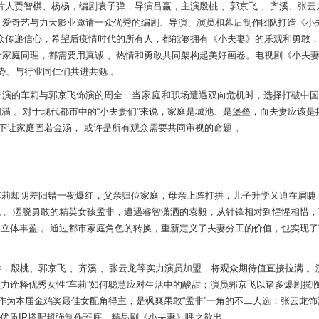
片人
贾智棋、
杨杨，
编剧袁子弹，
导演吕赢，
主演殷桃 、郭京飞 、
齐溪、
张云
，爱奇艺与力天影业邀请一众优秀的编剧
、
导演、
演员和幕后制
作团队
打造《小
众传递信心，
希望后疫情时代的所有人，都能够拥有《小夫妻》的乐观和勇敢
个家庭同理，都需要用真诚 、热情和勇敢共同架构起美好画卷。电视剧《小夫
势、与行业同仁们共进共勉 。
饰演的车莉与郭京飞饰演的周
全，
当家庭
和
职场遭遇双向危机时，选择打破中国
满 。对于现代都市中的
“小夫妻们”来说，家庭是城池、是堡垒，而夫妻应该
是
下让家庭固若
金汤，
或
许
是
所有观众需要共同审视的命题 。
车莉
却阴差阳错一夜爆红，父亲归
位
家庭，母亲上阵打拼，儿子升学又迫在眉睫
 。
洒脱勇敢的精英女孩孟非，遭遇睿智潇洒的袁毅，从针锋相对到惺惺相惜，
象立体
丰盈 。通过都市家庭角色的转换，重新定义了夫妻分工的价值，也实现了
导，
殷桃、郭京飞 、齐溪 、张云龙
等
实力演员加盟，将观众期
待值
直接
拉满 。
实力诠释优秀女
性
“
车莉”如何聪慧应对生活中的酸甜；演员郭京飞以诸多爆剧揽
作为本届
金鸡奖
最佳女配角得主，是飒爽果敢
“
孟非”一角的不二人选；张云龙饰
。优质
IP
搭配超强制作班底，精品剧《小夫妻》呼之欲出
。