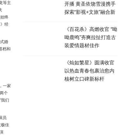
龙等主
开播 黄圣依饶雪漫携手
夫
探索“影视+文旅”融合新
，
始终
模式
妻》经
《百花杀》高燃收官 “呦
呦鹿鸣”夯爽拉扯打造古
式婚
装爱情题材佳作
搭档和
《灿如繁星》圆满收官
以热血青春包裹治愈内
核树立口碑新标杆
，一家
两个
“
我们
演员
收极佳
演