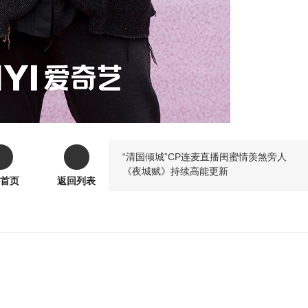
“清国倾城”CP连麦直播闺蜜情羡煞旁人
《夜城赋》持续高能更新
首页
返回列表