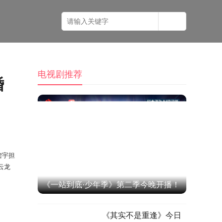
电视剧推荐
婚
龚宇担
云
龙
《一站到底·少年季》第二季今晚开播！
跨学科考点轮番轰炸，黄圣依张泉灵高
《其实不是重逢》今日
燃观战！