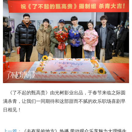
《了不起的甄高贵》由光树影业出品，
于春节来临之际圆
满
杀青，让我们一同期待和这部甜而不腻的欢乐职场喜剧早
日相见！
上一篇：
《去有风的地方》热播 带动观众乐享魅力大理慢生