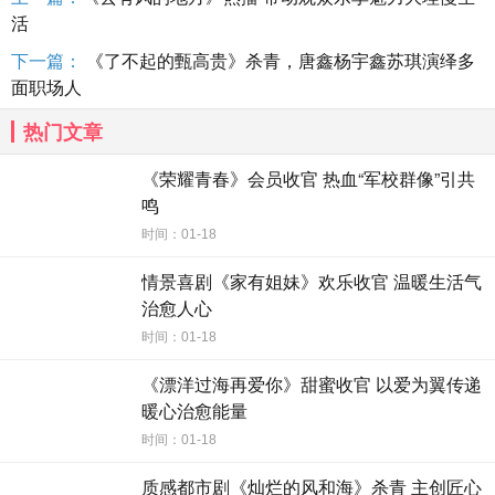
活
下一篇：
《了不起的甄高贵》杀青，唐鑫杨宇鑫苏琪演绎多
面职场人
热门文章
《荣耀青春》会员收官 热血“军校群像”引共
鸣
时间：01-18
情景喜剧《家有姐妹》欢乐收官 温暖生活气
治愈人心
时间：01-18
《漂洋过海再爱你》甜蜜收官 以爱为翼传递
暖心治愈能量
时间：01-18
质感都市剧《灿烂的风和海》杀青 主创匠心