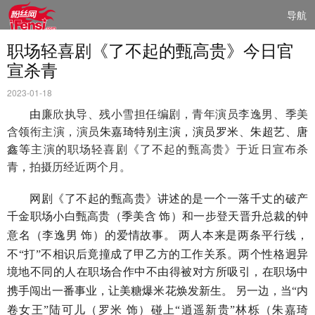
导航
职场轻喜剧《了不起的甄高贵》今日官
宣杀青
2023-01-18
由
廉欣执导、残小雪
担任编剧
，
青年演员
李逸男、季美
含
领衔主演
，
演员
朱嘉琦
特别
主
演
，
演员罗米
、
朱超艺、唐
鑫
等
主演
的职场轻喜剧《了不起的甄高贵》于
近日
宣布杀
青，拍摄历经
近两个月
。
网剧
《
了不起的甄高贵
》
讲述的
是
一个一落千丈的破产
千金
职场小白
甄高贵
（
季美含
饰
）和
一步登天晋升
总裁
的
钟
意名
（
李逸男
饰
）
的爱情故事。
两人
本来是两条平行线，
不
“打”不相识后
竟
撞成了甲乙方的工作关系
。
两个性格迥异
境地不同的人
在职场合作中
不由得被对方所吸引
，
在职场中
携手闯出一番事业
，
让美糖爆米花焕发新生
。
另一边，当
“内
卷女王”陆可儿（罗米 饰）碰上“逍遥新贵”林栎（朱嘉琦