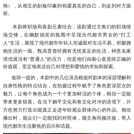
饰），从相互的刻板印象到袒露真实的自己
，
到
走到对方面
前
。
本剧将职场和喜剧元素结合，
该剧通过
主角们
的
职场情
场
交锋，
在幽默搞笑的氛围中呈现当代都市男女的
“打工
人”生活，
展现了
现代都市
年轻人坦诚面对
生活不易
，
积极
拥
抱生活的一面。
甄高贵曾经拥有无忧富足的生活，钟意名家
境优渥没有
“普通人”的压力，但是
他们由着
心底觉得正确的
价值观，坚定地表达自己对理想和爱情的求知和探索。
值得一提的
，
本剧中的几位演员
根据对剧本的深层理解和
自身性格的特点结合，在拍摄过程中
赋予
了
角色更深层次的
魅力，让
每个角色成为
一个个
更加
鲜活的
个体
，
相信一定能
带来更多
惊喜
。
在
当下
躺平文化和卷文化对冲的
语境
下
，
片
方也努力
打造出
能
真正走进年轻观众群体内心的作品
。
相信
播出时，观众们一定能找到对照体，随主角
同频共振，带入
现代都市生活
聚焦的启示和话题
。