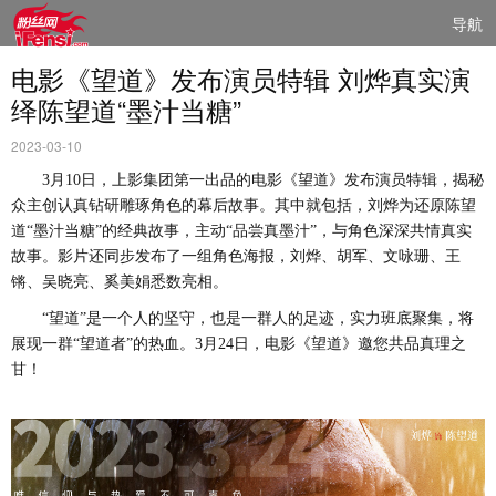
导航
电影《望道》发布演员特辑 刘烨真实演
绎陈望道“墨汁当糖”
2023-03-10
3月10日，上影集团第一出品的电影《望道》发布
演员
特辑，揭秘
众主创认真钻研雕琢角色的幕后故事。其中就包括，刘烨为还原陈望
道
“墨汁当糖”的经典故事，主动“品尝真墨汁”，与角色深深共情真实
故事。影片还同步发布了一组角色海报，刘烨、胡军、文咏珊、王
锵、吴晓亮、奚美娟悉数亮相。
“望道”是一个人的坚守，也是一群人的足迹，实力班底聚集，将
展现一群“望道者”的热血。3月2
4
日，电影《望道》邀您共品真理之
甘！