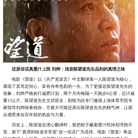
还原佳话真墨汁上阵
刘烨：浅尝陈望道先生品到的真理之味
电影《望道》以《共产党宣言》中文翻译第一人陈望道为核心，
展现了其笃定恒心、富有传奇色彩的一生。为了更接近陈望道先生的
形象，刘烨严格执行减肥计划，两个月内每隔一天跑步
6公里，总计减
重15公斤。
陈望道先生文武双全，
剧组
为此
专门邀请上海体育学院专
家指导刘烨练拳戏份，尽最大可能还原出陈望道先生的精气神，让观
众感受来自百年前的热血与力量。
历史上，陈望道在潜心翻译时，曾把粽子蘸着墨汁吃掉却浑然不
觉，留下
“真理的味道非常甜”这一佳话广为流传。电影《望道》将这