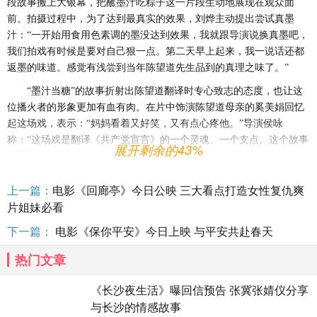
段故事搬上大银幕，把蘸墨汁吃粽子这一片段生动地展现在观众面
前。拍摄过程中，为了达到最真实的效果，刘烨主动提出尝试真墨
汁：“一开始用食用色素调的墨没达到效果，我就跟导演说换真墨吧，
我们拍戏有时候是要对自己狠一点。第二天早上起来，我一说话还都
返墨的味道。感觉有浅尝到当年陈望道先生品到的真理之味了。”
“墨汁当糖”的故事折射出陈望道
翻译
时专心致志的态度，也让这
位播火者的形象更加有血有肉。在片中饰演陈望道母亲的奚美娟回忆
起这场戏，表示：
“妈妈看着又好笑，又有点心疼他。”导演侯咏
称：“这场戏是翻译《共产党宣言》的一个灵魂、一个支点。这个故事
展开剩余的43%
几乎是家喻户晓的，所以怎么用不同的形式展现它，算是一个难点。
最终的成片还不错，我们的分寸把握好了。”
上一篇：
电影《回廊亭》今日公映 三大看点打造女性复仇爽
片姐妹必看
下一篇：
电影《保你平安》今日上映 与平安共赴春天
热门文章
《长沙夜生活》曝回信预告 张冀张婧仪分享
与长沙的情感故事