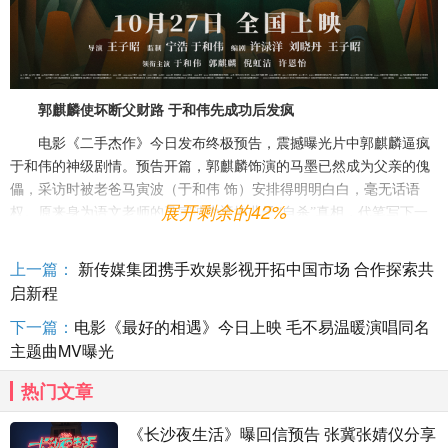
郭麒麟使坏断父财路
于和伟先成功后发疯
电影《二手杰作》今日发布终极预告，震撼曝光片中郭麒麟逼疯
于和伟的神级剧情。预告开篇，郭麒麟饰演的马墨已然成为父亲的傀
儡，采访时被老爸马寅波（于和伟
饰）安排
得
明明白白，毫无话语
展开剩余的42%
权。原来身为语文老师的马寅波为遮掩儿子
“自杀”真相，代笔写下一
封惊世绝笔遗书，不料从此命运的齿轮开始运转，老辣文笔引发文坛
重点关注，争相为马墨出书，马寅波则顶着儿子的名号尽享著书圆梦
上一篇：
新传媒集团携手欢娱影视开拓中国市场 合作探索共
的成就感，计划一本接一本，实现出书大计……然而，刚取得点成
启新程
绩，儿子携手老妈发表封笔声明，彻底终结了老马的骗局
。
本以为老
马就此收手，殊不知却开启了一段更加惊人的发疯之路：马寅波要自
下一篇：
电影《最好的相遇》今日上映 毛不易温暖演唱同名
己出书！先成功，后发疯，电影《二手杰作》为观众打开
“坏笑喜
主题曲MV曝光
剧”的新世界，学渣变才子一夜爆红，从同学到老师，乃至媒体、出版
热门文章
界，毫不掩饰势利嘴脸，甚至马墨考试交白卷都不会挨骂，仅凭一
句“我封笔了”就令监考老师点头哈腰闭麦离开……冒犯全世界，讽刺
所有人，一黑到底，一路坏笑，大银幕嘴替电影代你一吐为快！
《长沙夜生活》曝回信预告 张冀张婧仪分享