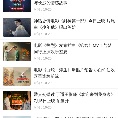
与长沙的情感故事
时间：10-20
隐藏阵容惊喜多
鸿
“骗”巨制笑料足
神话史诗电影《封神第一部》今日上映 片尾
影片终极预告不仅让影迷第一次看到
“马墨封笔”的剧情高能拐
曲《少年赋》唱出英雄
点，同时更展现了令人意想不到的隐藏阵容：魅力大嫂高叶化身“今夜
秀”主持人，激情对话马墨父亲！此外，毒舌导师李诚儒也倾情加盟，
时间：10-20
成为共创坏笑喜剧的二手家族成员，更多隐藏款惊喜值得来影院亲自
解锁。影片同期发布的终极海报同样信息量满满，马寅波马墨父子笑
电影《热烈》发布插曲《给给》MV！与梦
看自己打造的鸿“骗”巨制，一本是马寅波为马墨代笔的《少年的你
去
同行上演欢乐整夏
哪了》，另一本则是马寅波以自己名义出版的《归来
仍
是少年》，打
时间：10-20
开的书页其实是一体两书，辛辣讽刺借子成名的虚荣嘴脸。同时，形
形色色的人都被卷入这场出书骗局，包括马墨的老师、校长、出版界
电影《白蛇：浮生》曝贴片预告 小白许仙欢
大亨，以及唯一知晓真相的老妈潘冬妮、被蒙在鼓里爱上马墨代表作
喜重逢续前缘
的同学
许思思
、畅销书竞争对手
小美
等，真相一戳即破，用一个谎去
时间：10-20
圆另一个谎，发疯文学之路笑料不断，且看众明星辛辣玩梗疯狂输
出！影片现已全面开启预售，即刻购票，锁定
1
0
月大银幕的快乐！
爱人别错过 于适王影璐《欢迎来到我身边》
7月5日上映 预售开
时间：10-20
影片由坏猴子
(
上海
)
文化传播有限公司、上海淘票票影视文化有
限公司、北京上狮文化传播有限公司出品，宁浩、于和伟监制，王子