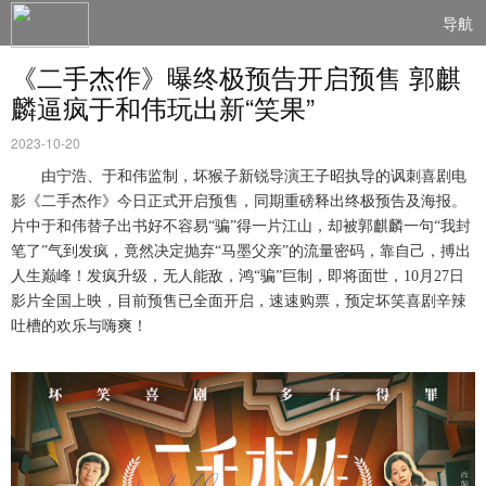
导航
《二手杰作》曝终极预告开启预售 郭麒
麟逼疯于和伟玩出新“笑果”
2023-10-20
由宁浩、于和伟监制，坏猴子新锐导演王子昭执导的
讽刺
喜剧电
影《二手杰作》今日正式开启预售，同期
重磅释出
终极预告及海报。
片中于和伟替子出书好不容易
“骗”得一片江山，却被郭麒麟一句“我封
笔了”气到发疯，竟然决定抛弃“马墨父亲”的流量密码，靠自己
，
搏
出
人生巅峰
！发疯升级，无人能敌，鸿
“骗”巨制，即将面世，1
0
月
2
7
日
影片全国上映，目前预售已全面开启，速速购票，预定坏笑喜剧辛辣
吐槽的欢乐与嗨爽！