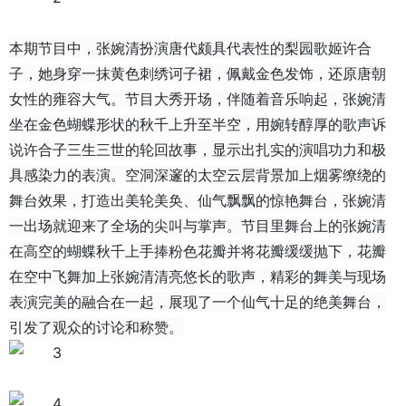
本期节目中，张婉清扮演唐代颇具代表性的梨园歌姬许合
子，她身穿一抹黄色刺绣诃子裙，佩戴金色发饰，还原唐朝
女性的雍容大气。节目大秀开场，伴随着音乐响起，张婉清
坐在金色蝴蝶形状的秋千上升至半空，用婉转醇厚的歌声诉
说许合子三生三世的轮回故事，显示出扎实的演唱功力和极
具感染力的表演。空洞深邃的太空云层背景加上烟雾缭绕的
舞台效果，打造出美轮美奂、仙气飘飘的惊艳舞台，张婉清
一出场就迎来了全场的尖叫与掌声。节目里舞台上的张婉清
在高空的蝴蝶秋千上手捧粉色花瓣并将花瓣缓缓抛下，花瓣
在空中飞舞加上张婉清清亮悠长的歌声，精彩的舞美与现场
表演完美的融合在一起，展现了一个仙气十足的绝美舞台，
引发了观众的讨论和称赞。