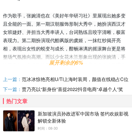
作为歌手，张婉清也在《美好年华研习社》里展现出她多变
且全能的一面。第一期汉朝服饰形制大秀中，她扮演西汉才
女班婕妤、并担当大秀串讲人，台词熟练且咬字清晰，极富
表现力。第二期扮演现代酷飒版的虞姬，一抹红纱揭开亮
相，表现出女性的蜕变与成长，酣畅淋漓的摇滚舞台更是将
整场气氛推向高潮。而以少女花木兰形象出现的张婉清，手
展开剩余的6%
捧甲胄与一身戎装的于文文隔空对望，更是全程牵动着观众
的心。张婉清在每一期的节目大秀表现中都有新的突破与挑
上一篇：
范冰冰惊艳亮相U/TI上海时装周，颜值在线稳占C位
战，演绎不同的历史人物，尝试探索新的自我。
下一篇：
贾乃亮以“新身份”喜提2022抖音电商“卓越个人”奖
热门文章
新加坡演员孙政进军中国市场 签约欢娱影视
解锁全新体验
时间：08-30