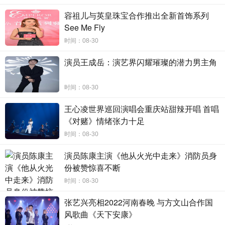
目前综艺《美好年华研习社》正在热播中，期待张婉清解锁
容祖儿与英皇珠宝合作推出全新首饰系列
更多技能，带给我们新的惊喜。
See Me Fly
时间：08-30
演员王成岳：演艺界闪耀璀璨的潜力男主角
时间：08-30
王心凌世界巡回演唱会重庆站甜辣开唱 首唱
《对赌》情绪张力十足
时间：08-30
演员陈康主演《他从火光中走来》消防员身
份被赞惊喜不断
时间：08-30
张艺兴亮相2022河南春晚 与方文山合作国
风歌曲《天下安康》