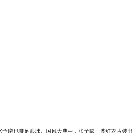
张予曦也赚足眼球。国风大典中，张予曦一袭红衣古装出