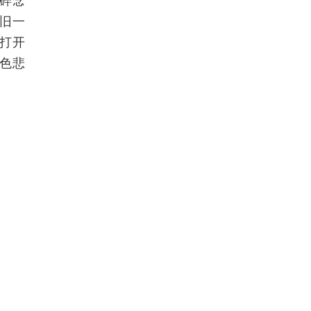
旧一
打开
色悲