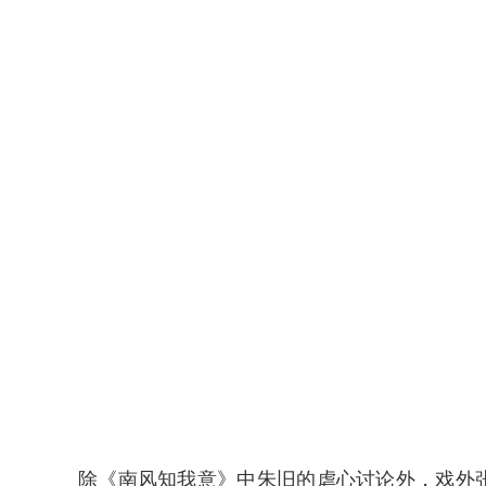
除《南风知我意》中朱旧的虐心讨论外，戏外