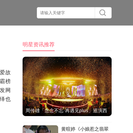
明星资讯推荐
爱故
续霸榜
发网
绎也
周传雄「念念不忘·再遇见plus」巡演西
安站热情落幕
黄暄婷《小娘惹之翡翠