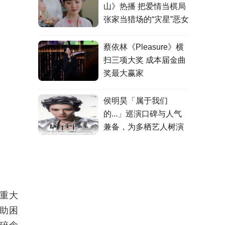
山》热播 把爱情当棋局
张家当猎场的“灾星”恶女
蔡依林《Pleasure》横
扫三项大奖 成本届金曲
奖最大赢家
侯明昊「属于我们
的...」巡演口碑与人气
兼备，为多栖艺人树演
出标杆
重大
助困
碎念