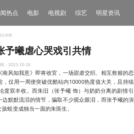
星闻热点
电影
电视剧
综艺
明星资讯
戏引共情
张予曦虐心哭戏引共情
间：2023-10-18
《南风知我意》即将收官，一场甜虐交织、相互救赎的恋
，仅用一周便突破优酷站内10000热度值大关，且持
论度双丰收。而朱旧（张予曦 饰）与奶奶分离的剧情引
一边默默流泪的情节，骗取不少观众眼泪，而张予曦的演
女孩蜕变成独当一面的朱医生。