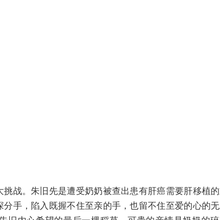
大挑战。朱旧先是遭受奶奶被查出患有肝癌需要肝移植的
深分手，陷入既握不住至亲的手，也留不住至爱的心的无
朱旧内心希望的最后一棵稻草。可贵的亲情是奶奶的碎