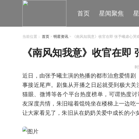
首页
星闻聚焦
当前位置：
首页
>
明星资讯
> 《南风知我意》收官在即 张予曦虐心哭
《南风知我意》收官在即 
时
近日，由张予曦主演的热播的都市治愈爱情剧
事接近尾声。剧集从开播之日起就受到极大关注
猫眼、微博等各个平台热度榜单，可谓热度讨
友深度共情，朱旧端着馄饨坐在楼梯上一边吃
让大家看见了，朱旧从在奶奶关爱中成长的小