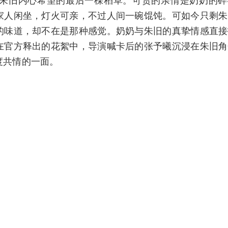
家人闲坐，灯火可亲，不过人间一碗馄饨。可如今只剩朱
的味道，却不在是那种感觉。奶奶与朱旧的真挚情感直接
在官方释出的花絮中，导演喊卡后的张予曦沉浸在朱旧角
度共情的一面。