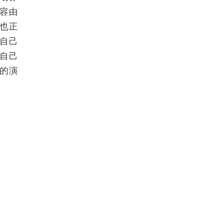
容由
这也正
自己
中自己
的演