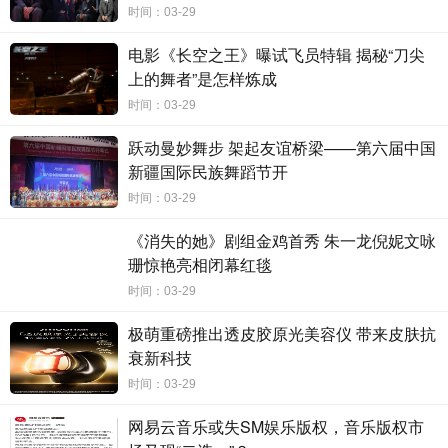
对于欢乐氛围拉满的《人生路不熟》，IMAX影院身临其境的
时间：03-29
沉浸环境将能带来效果倍增的欢乐体验。在IMAX影院，不仅有超
大银幕、高清画质、强大音响共同呈现优秀的音画品质，更有极
电影《长空之王》曝试飞员特辑 揭秘“刀尖
具临场感的观影环境，让观众得以轻松进入电影的情境中。通过
上的舞者”是怎样炼成
IMAX顶天立地的大银幕，观众将仿佛更近距离地“围观”片中一家
四口的爆笑旅途，在全场观众汇聚的欢乐气场中开怀大笑，收获
时间：03-29
一次趣味爆笑、深度解压的观影享受。
跃动曼妙舞步 架起友谊桥梁——第六届中国
新疆国际民族舞蹈节开
时间：03-29
《消失的她》剧组金鸡首秀 朱一龙倪妮文咏
珊惊艳亮相闭幕红毯
时间：03-29
极萌重磅推出透皮胶原光美容仪 带来皮肤抗
衰新科技
时间：03-29
网易云音乐或失SM娱乐版权，音乐版权市