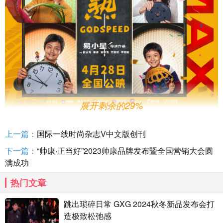
展开剩余的29%
《人生路不熟》是近期登陆IMAX的颇受关注的喜剧新片。影
片讲述卡车司机周东海(乔杉 饰)非常不看好准女婿万一帆(范丞丞
上一篇：
国际一线时尚杂志V中文版创刊
饰)，为讨未来岳父欢心，万一帆越努力越“翻车”，准岳母霍梅梅
(马丽 饰)和女儿周微雨(张婧仪 饰)也为调解这对冤家费尽心思。
下一篇：
“帅康·正当好”2023帅康品牌发布暨全国营销大会圆
倒霉不断的万一帆，能否在旅途中通过未来岳父周东海的种种考
满成功
验？一连串的爆笑糗事和亲情故事就此展开。影片由一众自带“笑
果”的演员组成星光熠熠的演出阵容，联手贡献出幽默诙谐的化学
热门文章
反应，而在欢乐之余，影片对于亲情关系的诠释也将令观众沉浸
入戏、深度共鸣，是五一假期适合
相约
观看的新颖喜剧。
跳出琐碎日常 GXG 2024秋冬新品发布会打
造极致松弛感