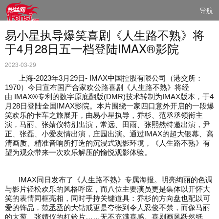
导航
易小星执导爆笑喜剧《人生路不熟》将
于4月28日五一档登陆IMAX®影院
2023-03-29
上海-2023年3月29日- IMAX中国控股有限公司（港交所：
1970）今日宣布国产合家欢公路喜剧《人生路不熟》将经
由 IMAX®专利的数字原底翻版(DMR)技术转制为IMAX版本，于4
月28日登陆全国IMAX影院。本片围绕一家四口意外开启的一段
爆
笑欢乐
的卡车之旅展开，由易小星执导，乔杉、范丞丞领衔主
演，马丽、张婧仪特别出演，常远、田雨、张熙然特邀出演，尹
正
、张磊、小爱
友情出演
，庄园出演
。通过IMAX的超大银幕、高
清画质、精准音响所打造的沉浸式观影环境，《人生路不熟》有
望为观众带来一次欢乐解压的愉悦观影体验。
IMAX
同日发布了《人生路不熟》专属海报。明亮绚丽的色调
与影片轻松欢乐的风格呼应，而八位主要演员更是集体以开怀大
笑的表情同框亮相，同时手持关键道具：乔杉的方向盘也配以可
爱
的
饰品，范丞丞的大钻戒更是夸张到令人忍俊不禁，而像马丽
的大葱、张婧仪的杠铃片……无不充满喜感。喜剧画风跃然纸