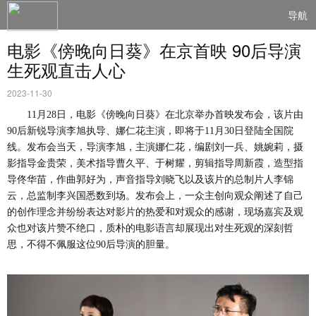
导航
电影《傍晚向日葵》在京首映 90后导演
生死观直击人心
2023-11-30
11月28日，电影《傍晚向日葵》在北京举办首映发布会，该片由
90后新锐导演李旭执导、娜仁花主演，即将于11月30日登陆全国院
线。发布会当天，导演李旭，主演娜仁花，编剧刘一兵、姚婉莉，摄
影指导金贵荣，美术指导曹久平、于树耀，剪辑指导周新霞，造型指
导佟华苗，作曲郭好为，声音指导刘晓飞以及该片的总制片人李锦
云，总监制李兴国悉数到场。发布会上，一众主创向观众阐述了自己
的创作理念并纷纷表达对影片的热爱和对观众的感谢，现场嘉宾及观
众也对该片赞不绝口，质朴的电影语言却展现出对生死观的深刻哲
思，不得不佩服这位90后导演的胆量。