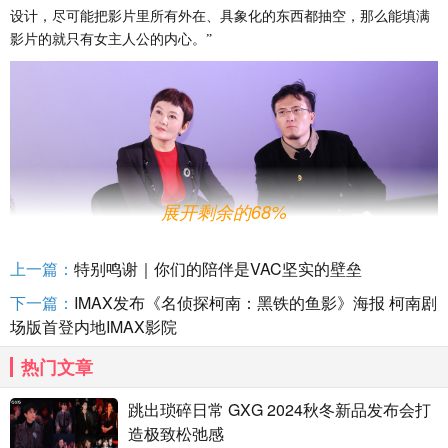
设计，尽可能把影片里所有外在、具象化的东西都抽空，那么能填满
影片的就只有女主人公的内心。”
展开剩余的68%
上一篇：
特别鸣谢｜你们的陪伴是VAC坚实的壁垒
下一篇：
IMAX发布《名侦探柯南：黑铁的鱼影》海报 柯南剧
场版首登内地IMAX影院
热门文章
电影《傍晚向日葵》是李旭的导演处女作，但李旭对自己的要求
和表现却完全不输成熟导演。主演娜仁花曾将其形容为一位
“大胆”的
跳出琐碎日常 GXG 2024秋冬新品发布会打
导演，第一次拍电影就敢大胆触碰这样的题材，第一次拍电影就大胆
造极致松弛感
的采用类似“独角戏”的设置，而这些都让娜仁花有了全新的表演体