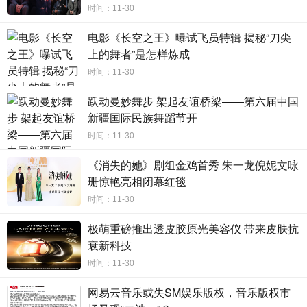
验。作为演员，能遇到好导演是幸运的事，娜仁花与导演李旭的合作
时间：11-30
非常默契，也非常有火花。美术指导曹久平则将李旭形容为一位“谋定
电影《长空之王》曝试飞员特辑 揭秘“刀尖
而后动”的导演。他认为，李旭是一个非常知道自己想要什么的导演。
上的舞者”是怎样炼成
他在创作上的意图非常强烈，不会因为其他干扰而放弃自己的追求，
这种人格魅力会让剧组的创作状态整个的“升腾”起来，拍摄阶段似乎
时间：11-30
回到了自己在西影厂年轻时那种向上的、不受束缚的艺术创作氛围。
跃动曼妙舞步 架起友谊桥梁——第六届中国
剪辑指导周新霞也坦言与李旭合作得非常开心，《傍晚向日葵》是一
新疆国际民族舞蹈节开
部很有挑战的电影，在剪辑方面几乎没有前例参考，“这种超现实主义
的作品其实是作家自己心里那样的一个感觉，我们只是给它一个具象
时间：11-30
的影投，意象的东西得让观众自己去想，李旭做到了”。
《消失的她》剧组金鸡首秀 朱一龙倪妮文咏
珊惊艳亮相闭幕红毯
时间：11-30
极萌重磅推出透皮胶原光美容仪 带来皮肤抗
衰新科技
时间：11-30
网易云音乐或失SM娱乐版权，音乐版权市