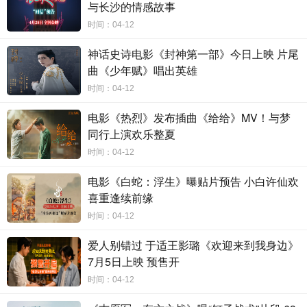
与长沙的情感故事
时间：04-12
神话史诗电影《封神第一部》今日上映 片尾
曲《少年赋》唱出英雄
时间：04-12
电影《热烈》发布插曲《给给》MV！与梦
同行上演欢乐整夏
时间：04-12
电影《白蛇：浮生》曝贴片预告 小白许仙欢
喜重逢续前缘
时间：04-12
爱人别错过 于适王影璐《欢迎来到我身边》
7月5日上映 预售开
时间：04-12
湾区电影创新，历时两年推出高品质诚意之作