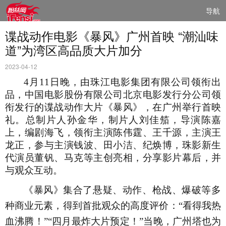
导航
谍战动作电影《暴风》广州首映 “潮汕味
道”为湾区高品质大片加分
2023-04-12
4月11日晚，由珠江电影集团有限公司领衔出
品，中国电影股份有限公司北京电影发行分公司领
衔发行的谍战动作大片《暴风》，在广州举行首映
礼。
总制片人孙金华
，制片人刘佳笳
，
导演陈嘉
上，编剧海飞，领衔主演陈伟霆、王千源，主演王
龙正，
参与主演钱波
、田小洁、纪焕博，
珠影新生
代演员董钒、马克
等主创亮相，
分享影片幕后，并
与观众互动。
《暴风》集合了悬疑、动作、枪战、爆破等多
种商业元素，得到首批观众的高度评价：
“看得我热
血沸腾！”“四月最炸大片预定！”
当晚
，
广州塔也为