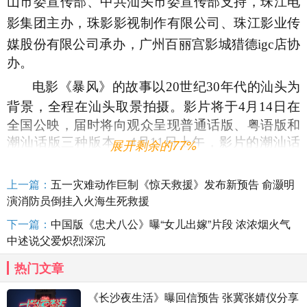
山市委宣传部、中共汕头市委宣传部支持，珠江电
影集团主办，珠影影视制作有限公司、珠江影业传
媒股份有限公司承办，广州百丽宫影城猎德
igc店协
办。
电影《暴风》的故事以
20
世纪
30
年代的汕头
为
背景，全程在汕头
取景
拍摄。影片将于
4月14日在
全国公映，届时将向观众呈现普通话版、粤语版和
潮汕话版三种版本。4月11日上午，影片的潮汕话
展开剩余的77%
版已在汕头首发，地道方言与高燃剧情的结合让观
众直呼满足。
上一篇：
五一灾难动作巨制《惊天救援》发布新预告 俞灏明
演消防员倒挂入火海生死救援
下一篇：
中国版《忠犬八公》曝“女儿出嫁”片段 浓浓烟火气
中述说父爱炽烈深沉
热门文章
《长沙夜生活》曝回信预告 张冀张婧仪分享