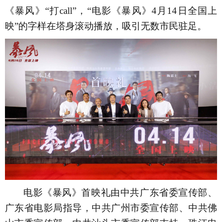
《
暴风
》
“打
call
”
，
“
电影
《
暴风
》
4
月
14
日全国上
映
”的字样在塔身滚动播放
，
吸引无数市民驻足
。
电影《暴风》首映礼由中共广东省委宣传部、
广东省电影局指导，中共广州市委宣传部、中共佛