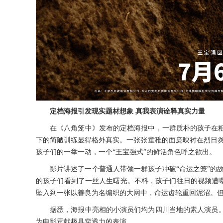
定档海报引发现实题材想象
真我表演诠释真实力量
在《八角笼中》发布
的定档海报中，
一群质朴的孩子在
下的简陋训练显得格外真实。一张张童稚的面庞映衬在烈日
孩子们的一举一动，一个
“王宝强式”的鲜活角色呼之欲出。
影片讲述了一个
普通人
带领一群孩子冲破
“命运之笼”的
的孩子们看到了一丝人生曙光。不料，孩子们
往日的
视频遭
坠入到一张以善良为名编织的大网中，命运齿轮重回泥沼。
据悉
，
海报中
亮相
的小
演员们
均为四川当地的素人演员
为电影贡献极具穿透力的表演
。