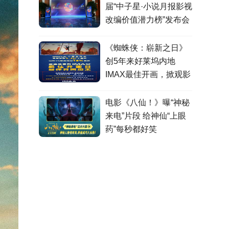
届“中子星·小说月报影视
改编价值潜力榜”发布会
在盐城举行
《蜘蛛侠：崭新之日》
创5年来好莱坞内地
IMAX最佳开画，掀观影
热潮
电影《八仙！》曝“神秘
来电”片段 给神仙“上眼
药”每秒都好笑