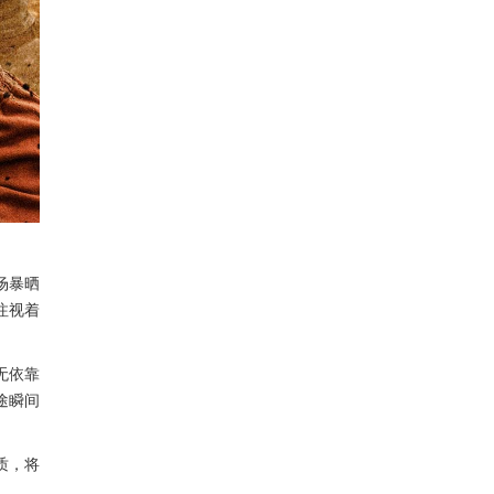
场暴晒
注视着
无依靠
途瞬间
质，将