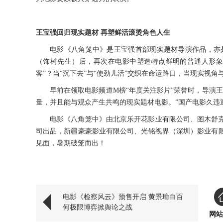
王宝强回归现实题材
再塑鲜活滚烫角色人生
电影《八角笼中》
是王宝强首部
现实题材导演作品，
亦
（饰树先生）后，
再次
在电影中塑造特点鲜明的
普通人
形
客”？当“沉下去”与“使劲儿活”交织在命运路口，当现实视
早前在领取电影频道
M榜“年度关注影片”荣誉时，导演
量，并且能与观众产生共鸣的现实题材电影。”国产电影久违
电影《八角笼中》由北京乐开花影业有限公司、图木舒
司出品，新疆豪豪影业有限公司、光铭视界（深圳）影业有
见面，
暑期破笼而出
！
电影《检察风云》预售开启 黄景瑜白百
何极限博弈掀舆论之战
网站