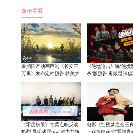
随便看看
暑期国产动画巨制《长安三
《绝地追击》曝“绝境
万里》发布定档预告 壮美大
杀”版预告 毒贩嚣张
唐山河辽阔
然挑衅武警边防战士
《零度极限》在冀点映反响
电影《红楼梦之金玉
热烈 展现冰雪运动魅力共筑
上戏放映获赞“看到青