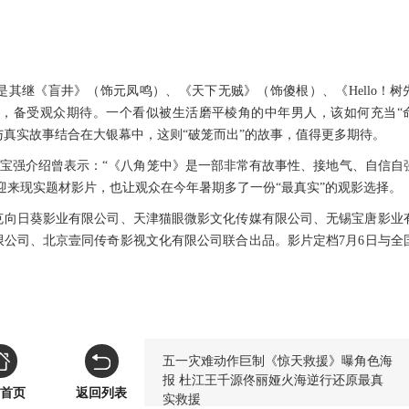
是其继
《
盲井》
（饰元凤鸣）、
《天下无贼》
（饰傻根）、
《
Hello！
象
，
备受
观众
期待
。
一个看似被生活磨平棱角的中年男人，该如何充当
“
角与真实故事结合在大银幕中，这则“破笼而出”的故事，值得更多期待。
王宝强介绍曾表示：“《八角笼中》是一部非常有故事性、接地气、自信自
迎来现实题材影片，也让观众在今年暑期多了一份“最真实”的观影选择。
克向日葵影业有限公司、天津猫眼微影文化传媒有限公司、无锡宝唐影业
限公司、北京壹同传奇影视文化有限公司联合出品。影片
定档
7月6日与全
五一灾难动作巨制《惊天救援》曝角色海
报 杜江王千源佟丽娅火海逆行还原最真
首页
返回列表
实救援