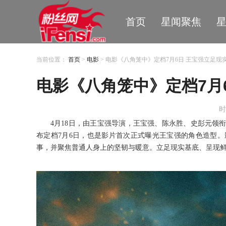
首页
星闻聚焦
当前位置：
首页
>
电影
> 电影《八角笼中》定档7月6日 王宝强立足现
电影《八角笼中》定档7月
时
4月18日
，
由王宝强导演
，
王宝强
、
陈永胜
、
史彭元领
布定档
7
月
6
日
，也是影片首次正式曝光王宝强的角色造型。
事，并聚焦普通人身上的坚韧与暖意。
立足现实
基底、呈现