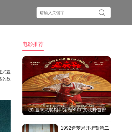
电影推荐
正式宣
路的故
《欢迎来龙餐馆》定档8.11 文牧野首部
IMAX特制拍摄作品聚焦异国烟火气
1992造梦局开街暨第二