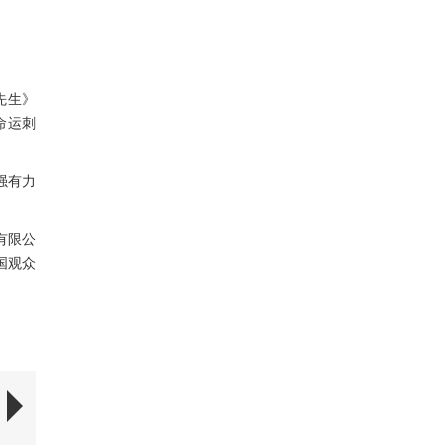
树先生》
命运刺
强有力
有限公
国
观众