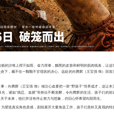
粗粝的沙堆上挥汗如雨、奋力挥拳，黝黑的皮肤和鲜明的肌肉线条，让这
炎炎下，藏不住一颗颗不甘现状的决心。远处的向腾辉（王宝强
饰）回首
故事：向腾辉（王宝强 饰）倾注心血要把一群“野孩子”培养成才，这让
本
曝光，诸如
“残忍、血腥”等舆论不断发酵，令向腾辉的生活、孩子们的前
但关于未来，他们并没有停止努力与想象
，
仍旧心怀
希望
向阳而生
。
。
为塑造
真实
角色
质感，剧组展开
大量海选工作
，
孩子们质朴又真我的特