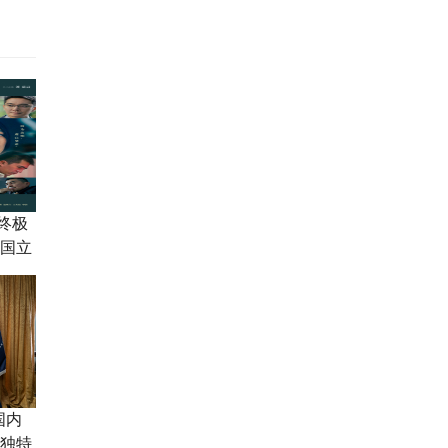
终极
张国立
敢
国内
者独特