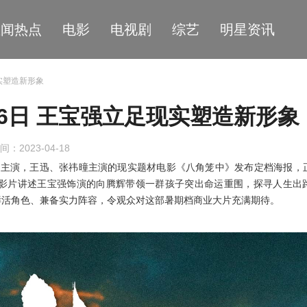
星闻热点
电影
电视剧
综艺
明星资讯
实塑造新形象
6日 王宝强立足现实塑造新形象
间：2023-04-18
衔主演
，
王迅
、
张祎曈主演的现实题材电影
《
八角笼中
》
发布
定档海报
，
影片
讲述王宝强饰演的向腾辉带领一群孩子突出命运重围，探寻人生出
鲜活角色、兼备实力阵容，令观众对这部暑期档商业大片充满期待。