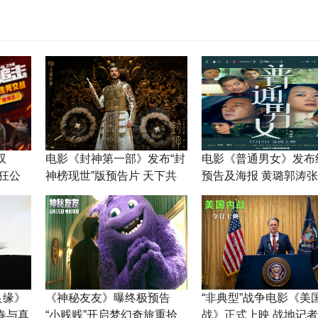
双
电影《封神第一部》发布“封
电影《普通男女》发布
猖狂公
神榜现世”版预告片 天下共
预告及海报 黄璐郭涛
主成悬念
演绎成年人的害怕与勇
良缘》
《神秘友友》曝终极预告
“非典型”战争电影《美
春与真
“小贱贱”开启梦幻奇旅重拾
战》正式上映 战地记