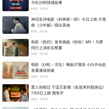
爷爷张大川一家人是典型的中式家庭相处模式，时代变迁之下，生长
与长沙的情感故事
于不同年代的家人都拥有各自的生活习惯与思维方式。如同现实生活
时间：05-06
中，年轻人勇于接受新事物、新挑战，而父母长辈秉持着传统的生活
观念，三代人的矛盾与纷扰究竟该如何化解……影片将生活中的这些
神话史诗电影《封神第一部》今日上映 片尾
小事放大并呈现出来，让观众切身体会在情感表达中容易忽视的问
曲《少年赋》唱出英雄
题，发现身边被忽视的温情瞬间。
时间：05-06
电影
《川流不“熄”》聚集杨新鸣、胡昌霖、涂岩松、代乐乐、杨
电影《热烈》发布插曲《给给》MV！与梦
童舒等多位实力派演员，共同演绎温暖亲情故事。该部影片不拘泥于
同行上演欢乐整夏
亲情现实题材电影的传统模式，延展出各种典型的中国家庭现象，预
演了当下人在不同年龄不同年代的多种生活理念，诠释了“表达可以多
时间：05-06
样化，但情感永存于心”。在影片中，杨新鸣和胡昌霖饰演的逗趣爷
电影《白蛇：浮生》曝贴片预告 小白许仙欢
孙，人物形象十分鲜明，让人零距离感，使大众更容易代入自身故
喜重逢续前缘
事，正是如此让整部影片充满人情味，也正是这种最平凡不过的家庭
生活，使得电影激发出更多可能性，牵引大众去探索家庭沟通的方
时间：05-06
法，让更多的人正确审视家庭亲情关系。导演冯钶予借特辑也表达了
爱人别错过 于适王影璐《欢迎来到我身边》
想对观众说的心里话，“我希望大家可以放下电话，好好看完这部电
7月5日上映 预售开
影，回家和家人一起吃一顿饭。”
时间：05-06
电影《川流不“熄”》由北京凯蓝空间文化传播有限公司，北京梦
造者娱乐文化有限公司，北京聚合影联文化传媒有限公司，北京年年