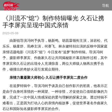
导航
《川流不“熄”》制作特辑曝光 久石让携
手李屏宾呈现中国式亲情
2023-05-06
由
新锐导演冯钶予执导，杨新鸣、胡昌霖领衔主演，涂岩松、代
乐乐、杨童舒、巩峥主演，何赛飞、林永健特别出演的反映中国家庭
亲情话题电影《川流不“熄”》今日发布“追梦”制作特辑。导演冯钶
予、摄影师李屏宾、作曲家久石让共同揭秘影片幕后制作过程，其中
李屏宾和久石让的出现令人充满惊喜，两位大师级人物再次携手合
作，碰撞出的奇妙火花引发观众期待。
亲情力量凝聚大师初心 久石让携手李屏宾二度合作
在追梦特辑中，导演冯钶予谈及自己创作影片的初衷，他表示正
是由于自身对亲情的一种渴望、一种珍惜，才促使自己借助影像的力
量，完成了一次中国人情感深处的爱与理解的探索之旅。透过特辑不
难看出，正是因为打动人心的亲情内核故事，促使世界著名作曲家久
石让和国际知名摄影师李屏宾的合作。