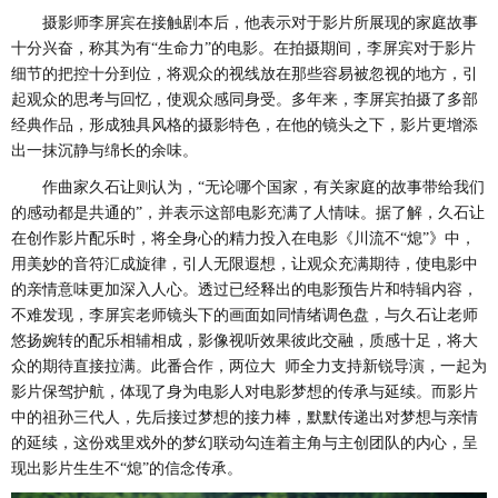
摄影师李屏宾在接触剧本后，他表示对于影片所展现的家庭故事
十分兴奋，称其为有“生命力”的电影。在拍摄期间，李屏宾对于影片
细节的把控十分到位，将观众的视线放在那些容易被忽视的地方，引
起观众的思考与回忆，使观众感同身受。多年来，李屏宾拍摄了多部
经典作品，形成独具风格的摄影特色，在他的镜头之下，影片更增添
出一抹沉静与绵长的余味。
作曲家久石让则认为，“无论哪个国家，有关家庭的故事带给我们
的感动都是共通的”，并表示这部电影充满了人情味。据了解，久石让
在
创作影片配乐
时
，将全身心的精力投入在电影《川流不“熄”》
中
，
用美妙的音符汇成旋律，引人无限遐想，让观众充满期待，使电影中
的亲情意味更加深入人心。透过已经释出的电影预告片和特辑内容，
不难发现，李屏宾老师镜头下的画面如同情绪调色盘，与久石让老师
悠扬婉转的配乐相辅相成，影像视听效果彼此交融，质感十足，将大
众的期待直接拉满。此番合作，两位大
师全力支持新锐导演，一起为
影片保驾护航，体现了身为电影人对电影梦想的传承与延续。而影片
中的祖孙三代人，先后接过梦想的接力棒，默默传递出对梦想与亲情
的延续，这份戏里戏外的梦幻联动勾连着主角与主创团队的内心，呈
现出影片生生不“熄”的信念传承。