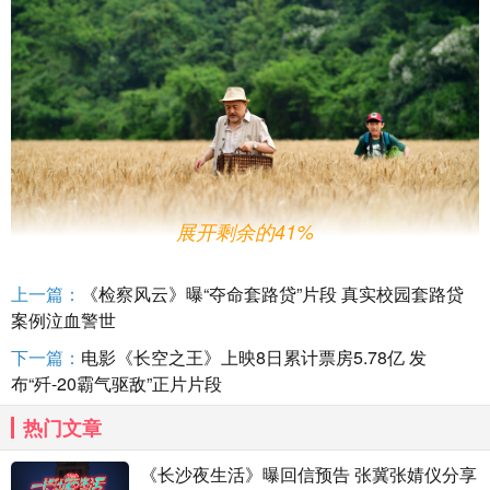
展开剩余的41%
上一篇：
《检察风云》曝“夺命套路贷”片段 真实校园套路贷
案例泣血警世
下一篇：
电影《长空之王》上映8日累计票房5.78亿 发
生动折射中国式家庭话题 直击现实解读亲情AB面
布“歼-20霸气驱敌”正片片段
电影
《川流不“熄”》生动而深刻的展现出新时代下一家三代人相
处沟通的点滴细节，解读亲情AB面，引发大众的共鸣。
影片
将镜头对
热门文章
准了一个普通的小家庭，却折射出现实社会千万个家庭的本真面貌，
直击社会痛点和热议话题——中式家庭里的爱与理解。影片的主人公
《长沙夜生活》曝回信预告 张冀张婧仪分享