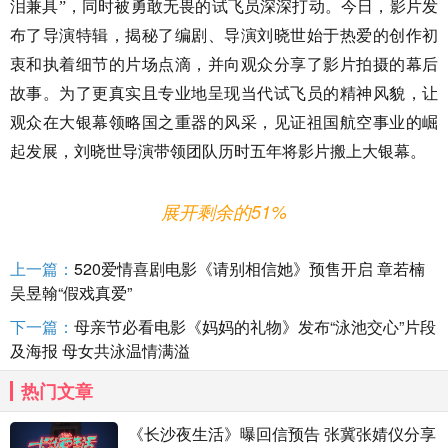
泪兼具”
，
同时被勇敢无畏的试飞员深深打动
。
今日
，
影片
发
布了导演特辑
，
揭秘
了
编剧、导演
刘晓世始于热爱的创作初
衷和执着细节的片场点滴
，
并向观众分享了影片拍摄的幕后
故事
。
为了更真实且专业地呈现当代试飞员的精神风貌，让
观众在大银幕领略国之重器的风采
，
见证祖国航空事业的崛
起发展，刘晓世导演带领团队历时五年将影片搬上大银幕
。
展开剩余的51%
刘晓世
毕业于
北京电影学院，
并
在
航空工业系统
工作
近
15年，
在这期间他负责拍摄军用宣传片、纪录片
，
曾拍摄中
上一篇：
520爱情喜剧电影《请别相信她》预售开启 章若楠
国首艘航母
“辽宁号”宣传片、中国首款战略运输机运 20—“鲲
吴昱翰“假戏真爱”
鹏”宣传片，以及其他国家的空军宣传片等。主演胡军表示自
下一篇：
母亲节必看电影《妈妈的礼物》发布“泳池交心”片段
己非常信任导演
，
导演每次给演员讲戏前都会
先
讲一遍飞
及海报 母女共泳温情满溢
机
。
在谈及影片创作初衷时，
刘晓世
回忆起多年前的
一位试
热门文章
飞员好友，两人年龄相仿，志趣相投，
但后来这位朋友在一
《长沙夜生活》曝回信预告 张冀张婧仪分享
次试飞任务中不幸牺牲了，
“他是一个试飞员，我是一个拍电