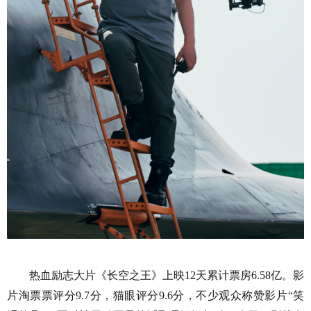
热血励志大片《长空之王》上映
1
2
天
累计
票房
6.58
亿。影
片淘票票评分
9.7分，猫眼评分9.6分
，
不少观众称赞影片
“笑