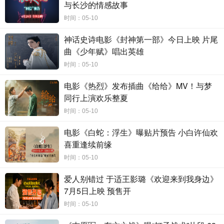
与长沙的情感故事
影的人，我们虽然职业不同，但我们都可以为社会做点什
时间：05-10
么”
。
要让更多人知道试飞员群体，了解他们为了国家安全和
航空技术进步所做的贡献，由此刘晓世开启了影片的漫漫筹
神话史诗电影《封神第一部》今日上映 片尾
备路。
曲《少年赋》唱出英雄
时间：05-10
在剧本
写作
的过程中，
刘晓世曾采访了上百位试飞员
、
设计师和工程师
，
影片中不少情节都能找到真实原型
。
此
电影《热烈》发布插曲《给给》MV！与梦
同行上演欢乐整夏
外
，
他还
向
航空领域专业人士认真请教
，
严格把控每一个细
时间：05-10
节
。拍摄期间，剧组邀请
多位
试飞员全程指导，规范演员的
动作和用词。
在拍摄一场试飞员独自在飞机残骸边徘徊的戏
电影《白蛇：浮生》曝贴片预告 小白许仙欢
份时
，
刘晓世
自己在片场待了很久，
反复校准飞机残骸道具
喜重逢续前缘
的陈设
，
保证飞机各个部件位置的准确摆放，
同时将自己代
时间：05-10
入角色揣摩心态
。
制片人张冠仁
则
表示导演身上有一种不服
爱人别错过 于适王影璐《欢迎来到我身边》
输
、
执着到底的
“蛮牛”精神
，
他回忆剧组到甘肃复景时
，
刘
7月5日上映 预售开
晓世不顾危险坚持要深入峡谷
，
他表示
“如果自己不能感受危
时间：05-10
险
，
那也很难拍出危险的感觉
”
。
主创团队以精益求精的执着