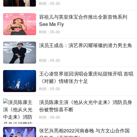
时间：05-30
一直以来，荣耀笔记本都是笔记本领域内的长续航标
容祖儿与英皇珠宝合作推出全新首饰系列
杆。此次荣耀MagicBook 14系列全系搭载的OS Turbo 2.0技
See Me Fly
术，以智慧场景识别和智能功耗调度，为用户打造更久的续
时间：05-30
航和更好性能的笔记本使用体验。荣耀MagicBook 14系列，
超长续航，充一次走一程，彻底让用户告别电量焦虑。
演员王成岳：演艺界闪耀璀璨的潜力男主角
强悍性能：6分钟时差，很Magic，很6
时间：05-30
如果续航是用户的刚需，那么性能就是对笔记本产品基
王心凌世界巡回演唱会重庆站甜辣开唱 首唱
本功的考验。强悍性能，一直是荣耀笔记本最拿手的硬核实
《对赌》情绪张力十足
力之一。全系搭载13代英特尔酷睿标压处理器的荣耀
时间：05-30
MagicBook 14系列2023，新芯升级，多任务处理时更加流
畅，日常学习、设计渲染、编程运算、主流游戏，逐一轻松
演员陈康主演《他从火光中走来》消防员身
份被赞惊喜不断
拿捏。在强劲的散热设计助力之下，荣耀MagicBook 14系列
整机最大性能释放可达70W，高能体验，触手可得；同时采
时间：05-30
用16GB LPDDR5 4800Mhz大内存，最高搭配
张艺兴亮相2022河南春晚 与方文山合作国
1TB PCIe 4.0 SSD固态大硬盘，大存储、不拥挤、运行快。