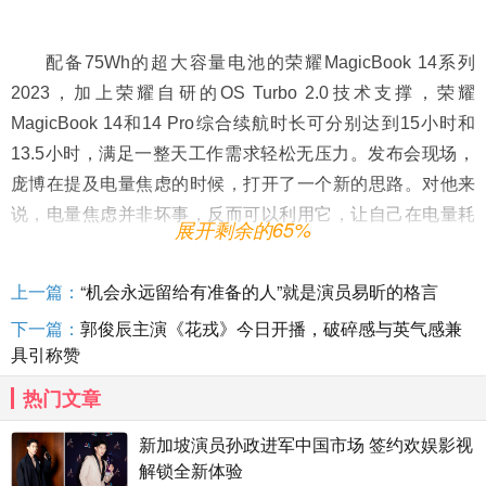
配备75Wh的超大容量电池的荣耀MagicBook 14系列
2023，加上荣耀自研的OS Turbo 2.0技术支撑，荣耀
MagicBook 14和14 Pro综合续航时长可分别达到15小时和
13.5小时，满足一整天工作需求轻松无压力。发布会现场，
庞博在提及电量焦虑的时候，打开了一个新的思路。对他来
说，电量焦虑并非坏事，反而可以利用它，让自己在电量耗
展开剩余的65%
尽前写完段子内容。不过，在体验了荣耀MagicBook 14以
后，低电量赋予的deadline生产力没有了，却给他灵感的诞
上一篇：
“机会永远留给有准备的人”就是演员易昕的格言
生带来更多时间、更多从容、更多可能。所谓有电不慌，对
下一篇：
郭俊辰主演《花戎》今日开播，破碎感与英气感兼
于用户来说，无论办公、学习、出差、旅行，一款续航超长
具引称赞
的生产力工具在手，都是如虎添翼的存在。
热门文章
新加坡演员孙政进军中国市场 签约欢娱影视
解锁全新体验