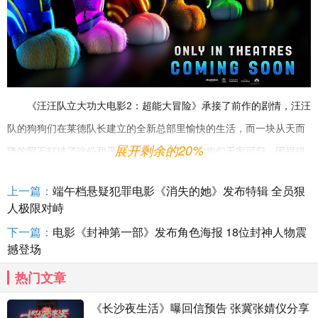
《汪汪队立大功大电影2：超能大冒险》承接了前作的剧情，汪汪
队的狗狗们在莱德队长建立的全新总部里愉快的生活，而一块从天而
展开剩余的20%
降的陨石打破了这份和平，总部惨遭摧毁，狗狗们无家可归，因祸得
福的是，这块陨石中蕴含着某种神秘能量，意外地让汪汪队获得了超
上一篇：
端午档悬疑犯罪电影《消失的她》发布特辑 全员狠
能力——本就敏捷机灵的阿奇拥有了更快的移动速度，凭借着内心对
人极限对峙
速度的渴望，他能够瞬间移动不在话下；向来有些莽撞的小砾则获得
下一篇：
电影《封神第一部》发布角色海报 18位封神人物震
了更强壮的体格，横冲直撞也坚不可摧；路马则凭借其两栖作战技
撼登场
能，习得“水之道”，获得了操控水的能力；冒险湾知名消防队员毛毛
热门文章
则反其道而行之，能够发射火球；热爱天空冒险的天天更是获得了飞
《长沙夜生活》曝回信预告 张冀张婧仪分享
行超能力！汪汪队全员升级成为“超能狗狗”！