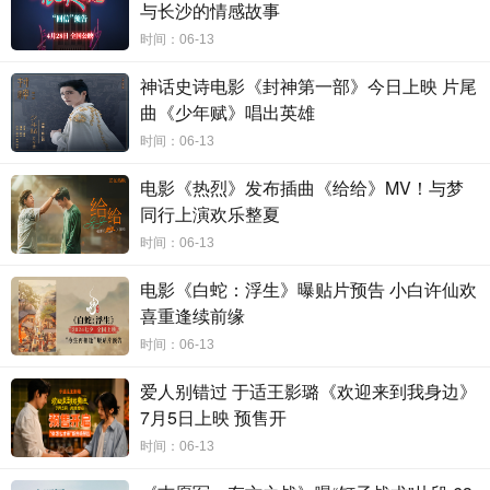
与长沙的情感故事
与此同时，这块蕴含超能力的陨石，也吸引了坏人的注意力，一
时间：06-13
位神秘反派高调声称“超能力应该属于我，我要汪汪队的超能力！”她
神话史诗电影《封神第一部》今日上映 片尾
利用陨石四处捣乱，释放激光射线，破坏城市安宁，而另一方面，汪
曲《少年赋》唱出英雄
汪队的老对手海丁那市长也再度归来，似乎也通过陨石获得超能力，
时间：06-13
变得像楼房一样巨大无比。两位坏蛋携手对抗汪汪队，一场超能力之
电影《热烈》发布插曲《给给》MV！与梦
间的较量即将展开！莱德队长和汪汪队能否逃出魔爪，再度拯救冒险
同行上演欢乐整夏
时间：06-13
湾？
电影《白蛇：浮生》曝贴片预告 小白许仙欢
作为风靡全球的亲子动画IP，《汪汪队立大功》系列一经推出就
喜重逢续前缘
受到世界各地家长与孩子的热烈追捧。“没有困难的工作，只有勇敢的
时间：06-13
狗狗”，这句熟悉的口号不仅成为了孩子们的口头禅，更成为了红遍社
爱人别错过 于适王影璐《欢迎来到我身边》
交网络的热梗。此前首部《汪汪队立大功大电影》首映后在国内外斩
7月5日上映 预售开
获超高口碑与票房，猫眼9.2、淘票票9.0、豆瓣7.1的高分证明了其广
时间：06-13
受观众喜爱，以8250万的内地票房拿下当月动画电影票房冠军！此次