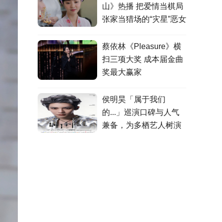
山》热播 把爱情当棋局
张家当猎场的“灾星”恶女
蔡依林《Pleasure》横
扫三项大奖 成本届金曲
奖最大赢家
侯明昊「属于我们
的...」巡演口碑与人气
兼备，为多栖艺人树演
出标杆