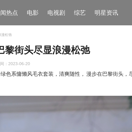
星闻热点
电影
电视剧
综艺
明星资讯
浪漫松弛
巴黎街头尽显浪漫松弛
间：2023-06-20
身绿色系慵懒风毛衣套装，清爽随性，
漫步在巴黎街头，