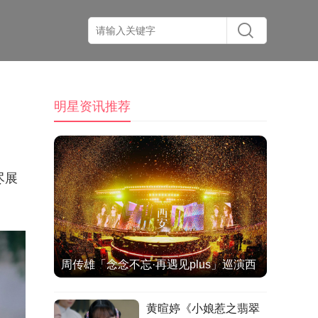
明星资讯推荐
尽展
周传雄「念念不忘·再遇见plus」巡演西
安站热情落幕
黄暄婷《小娘惹之翡翠