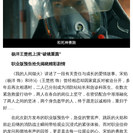
杨洋王楚然上演
“破镜重圆”
职业版预告抢先揭晓精彩剧情
《我的人间烟火》讲述了一段有关责任与成长的爱情故事。宋焰
（杨洋
饰）和许沁（王楚然
饰）曾经相恋却因家庭反对被迫分开，多
年后再次相遇时，二人已分别成为消防站站长和急诊科医生。在数次
紧急救援行动中，两人在各自的岗位上坚守，在密切配合中渐渐融化
了两人之间的坚冰，两个身负盔甲的人，终于愿意以诚相待，重归于
好
......
在此次剧方发布的职业版预告中，急促的警笛声、跳跃的火焰和
前赴后继的消防战士瞬间带给观众沉浸式的紧张体验。而对职业信仰
的发问和掷地有声的回答，更是直击每一位观众的心。宋焰的勇敢无