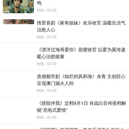
鸣
实力主创集结品质可期
时间：07-03
青年群像多维诠释使命担当
情景喜剧《家有姐妹》欢乐收官 温暖生活气
《我的人间烟火》可谓未播先火，实力班底已吸引不少观众早早
治愈人心
将该剧收录追剧清单。该剧总制片人贾士凯，曾参与把控诸多热门影
视作品，此次牵头《我的人间烟火》，或将成为今夏黑马给观众带来
时间：07-03
惊喜；执导过《东宫》《司藤》等爆款作品，以优质画面见长的导演
《漂洋过海再爱你》甜蜜收官 以爱为翼传递
李木戈操刀，将用惊心动魄的救援场面，还原
“逆行者”们与死神赛跑
暖心治愈能量
的身影；编剧徐速拥有代表作品《火蓝刀锋》《神犬奇兵》等，擅长
刻画群像及描摹军旅日常，此次或将让观众在笑泪交织的追剧过程中
时间：07-03
感受每一位角色的亮点之处。透过已释出的官方物料可以看出，剧中
质感都市剧《灿烂的风和海》杀青 主创匠心
一众青年演员的表现可圈可点，杨洋出演英勇无畏的宋焰，用超强的
呈现澳门烟火人间
信念感传达“人间理想”的榜样力量；王楚然细腻地演绎了许沁逐渐树
立起职业信仰的心路历程；更有王彦霖饰演新技术人才蒋裕、魏大勋
时间：07-03
颠覆出演深沉寡言的孟宴臣、张彬彬饰演暖心指导员索俊、杨超越饰
《骄阳伴我》定档9月1日 肖战白百何搭档解
演古灵精怪的翟淼等，青年演员们的更多细节呈现，值得期待。
锁“充电式爱情”
《我的人间烟火》聚焦当代消防、医护工作的年轻人们，展现着
时间：07-03
他们在岗位上的工作日常与
“高光时刻”。剧中将会呈现他们日常处理
的火灾、暴雨、车祸、地震等救援案例，还原惊心动魄的场景和故