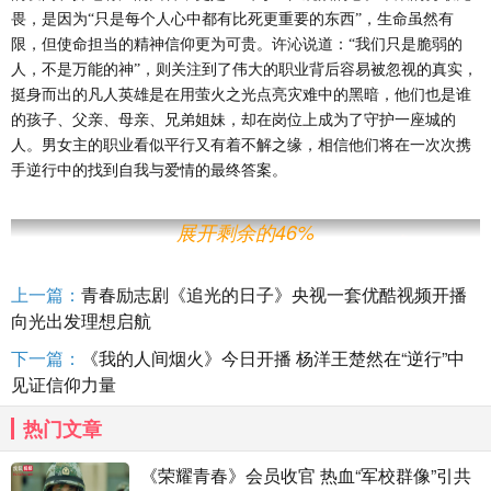
畏，是因为
“只是每个人心中都有比死更重要的东西”，生命虽然有
限，但使命担当的精神信仰更为可贵。许沁说道：“我们只是脆弱的
人，不是万能的神”，则关注到了伟大的职业背后容易被忽视的真实，
挺身而出的凡人英雄是在用萤火之光点亮灾难中的黑暗，他们也是谁
的孩子、父亲、母亲、兄弟姐妹，却在岗位上成为了守护一座城的
人。男女主的职业看似平行又有着不解之缘，相信他们将在一次次携
手逆行中的找到自我与爱情的最终答案。
展开剩余的46%
上一篇：
青春励志剧《追光的日子》央视一套优酷视频开播
向光出发理想启航
下一篇：
《我的人间烟火》今日开播 杨洋王楚然在“逆行”中
见证信仰力量
热门文章
《荣耀青春》会员收官 热血“军校群像”引共