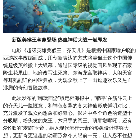
新版美猴王萌趣登场 热血神话大战一触即发
电影《超级英雄美猴王：齐天儿》是根据中国家喻户晓的
西游故事改编而成，用创新表达的方式将美猴王这个中国传
统超级英雄搬上大银幕，通过国际级的视觉画风呈现了石猴
降生花果山、地府改写生死簿、东海龙宫取神兵，大闹天宫
等耳熟能详的神话典故，为观众献上了一出逗趣欢乐又热血
沸腾的奇幻冒险故事。
此次发布的“嗨玩西游”版定档海报中，“躺平”在筋斗云上
的齐天儿一脸惬意，和神色各异的各大神仙形成鲜明对比，
充分激发了观众的想象和好奇心。影片中各个角色的造型十
分吸睛，粉头发的龙王，六只手的阎王、萌胖墩哪吒，还有
爱K歌的“麦霸”玉帝，融入现代流行元素的形象设计堪称大
胆，更新奇更逗趣的动画形象令人眼前一亮，让人忍不住想