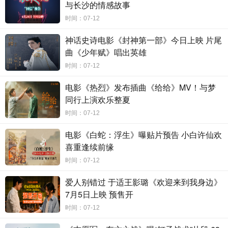
与长沙的情感故事
中国故事的全球化表达 暑期唯一西游动画点燃情怀
时间：07-12
电影《超级英雄美猴王：齐天儿》是中国故事全球化表达
神话史诗电影《封神第一部》今日上映 片尾
的精心之作，影片在视觉画面和角色塑造上充满想象力，带
曲《少年赋》唱出英雄
来了一部完美融合中国传统元素与现代流行艺术的创新西
时间：07-12
游、新版美猴王动画。影片的音乐更是由《狮子王》、《功
夫熊猫》等优秀作品的世界著名音乐家汉斯·季默的电影音乐
电影《热烈》发布插曲《给给》MV！与梦
制作公司Bleeding Fingers Music公司原创呈现，势必为观众
同行上演欢乐整夏
献上一流的视听体验。
时间：07-12
对于中国观众来说，暑假看西游已成为一种情怀。无论是
电影《白蛇：浮生》曝贴片预告 小白许仙欢
经典的《西游记》电视剧，还是上海美术电影厂的《大闹天
喜重逢续前缘
宫》动画片，独一无二的美猴王才是中国人心中无可替代的
时间：07-12
超级英雄。今年，西游故事也如约而至，7月29日，让我们一
起走进影院，一同感受新版美猴王齐天儿逆天而行守护大家
爱人别错过 于适王影璐《欢迎来到我身边》
庭的英雄故事。
7月5日上映 预售开
时间：07-12