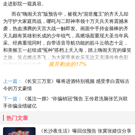
走进影院一窥真容。
而在“嗨闹天宫”版预告中，被视为“混世魔王”的齐天儿却
为守护大家庭而战，哪吒与二郎神率领十万天兵天将震撼来
袭，热血沸腾的天宫大战一触即发。画面中手持金箍棒的齐
天儿颇有英雄初长成的少年锐气，高燃场面重现大圣当年风
采。经典重现同时，自带语音导航功能的筋斗云萌态十足，
和美猴王一起组成“冤种”搭档上天入海，踏上嗨闹天宫的爆笑
之旅。笑点燃点齐飞，为大家带来欢乐无边又充满传奇色彩
展开剩余的17%
的美猴王成长故事。
上一篇：
《长安三万里》曝将进酒特别视频 感受李白震铄古
今的万丈豪情
下一篇：
《孤注一掷》“诈骗销冠”预告 王传君洗脑张艺兴联
手诈骗业绩破亿
热门文章
《长沙夜生活》曝回信预告 张冀张婧仪分享