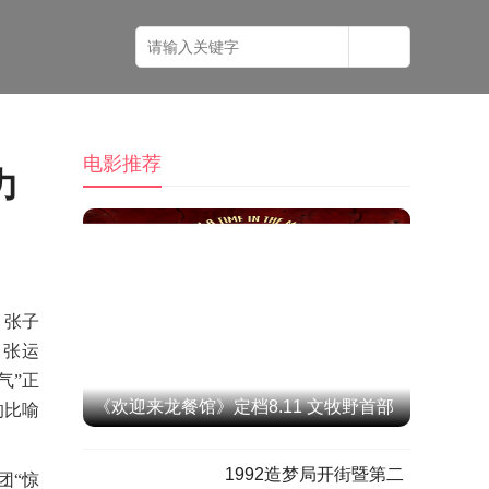
电影推荐
力
，张子
、张运
气
”正
《欢迎来龙餐馆》定档8.11 文牧野首部
的比喻
IMAX特制拍摄作品聚焦异国烟火气
1992造梦局开街暨第二
团
“惊