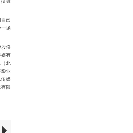
摸摸舞
到自己
受一场
影股份
传媒有
术（北
平影业
化传媒
术有限