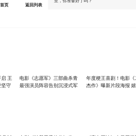
至，你准备好了吗？
首页
返回列表
启 王
电影《志愿军》三部曲杀青
年度梗王喜剧！电影《
爱坚守
最强演员阵容告别沉浸式军
杰作》曝新片段海报 
旅生活
骂讽刺拉满