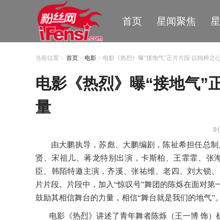
首页
星闻聚焦
当前位置：
首页
>
电影
> 电影《热烈》曝“接地气”正片片段 以纯粹之
电影《热烈》曝“接地气”
量
时
由大鹏执导，苏彪、大鹏编剧，陈祉希担任总制
贤、宋祖儿、蒋龙特别出演，卡斯柏、王霏霏、张
臣、韩陌特邀主演，
齐溪
、
张祐维、
老四
、
刘大锁
、
片片段。片段中，加入“惊叹号”舞团的陈烁在面对第
鼓励其相信舞台的力量，相信“舞台就是我们的地气”
电影《热烈》讲述了青年舞者陈烁（王一博
饰）