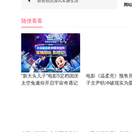
容告别沉浸式军旅生活
网站
随便看看
“新大头儿子”电影5定档国庆
电影《温柔壳》预售开
太空兔邀你开启宇宙奇遇记
子文尹昉冲破现实为