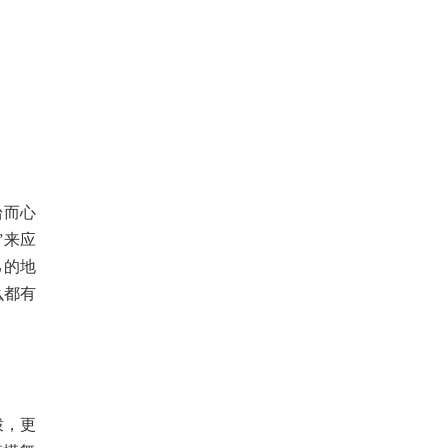
台而心
”来应
己的地
么都有
拨，更