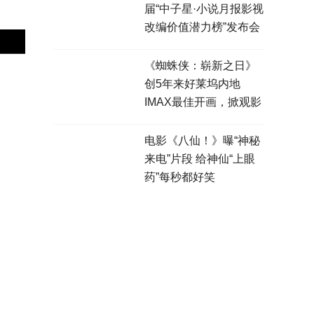
届“中子星·小说月报影视
改编价值潜力榜”发布会
在盐城举行
《蜘蛛侠：崭新之日》
创5年来好莱坞内地
IMAX最佳开画，掀观影
热潮
电影《八仙！》曝“神秘
来电”片段 给神仙“上眼
药”每秒都好笑