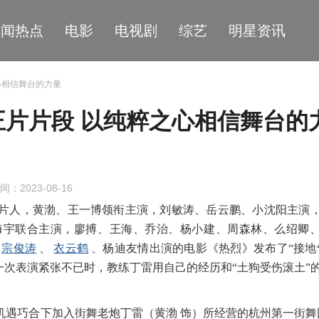
星闻热点
电影
电视剧
综艺
明星资讯
心相信舞台的力量
正片片段 以纯粹之心相信舞台的
间：2023-08-16
片人
，
黄渤、王一博领衔主演，刘敏涛、岳云鹏、小沈阳主演
海宇联合主演，廖搏、王海、乔治、杨小建、周森林、么绍卿
宗俊涛
、
衣云鹤
、
杨迪友情出演的电影《热烈》
发布
了
“
接地
一次表演紧张不已时，教练丁雷用自己的经历和“土狗受伤滚土”
。
机遇巧合下加入街舞老炮丁雷（黄渤
饰）所经营的杭州第一街舞