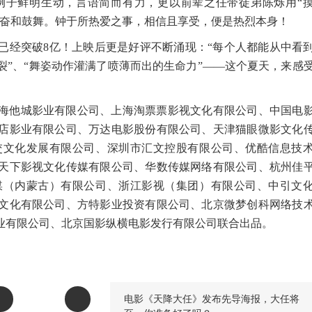
例子鲜明生动，言语简而有力，更以前辈之任带徒弟陈烁用“
振奋和鼓舞。钟于所热爱之事，相信且享受，便是热烈本身！
已经突破
8
亿！上映后更是好评不断涌现：
“
每个人都能从中看
招招炸裂”、“舞姿动作灌满了喷薄而出的生命力”——这个夏天，来感
海他城影业有限公司、上海淘票票影视文化有限公司、中国电
店影业有限公司、万达电影股份有限公司、天津猫眼微影文化
交文化发展有限公司、深圳市汇文控股有限公司、优酷信息技
天下影视文化传媒有限公司、华数传媒网络有限公司、杭州佳
媒（内蒙古）有限公司、浙江影视（集团）有限公司、中引文
文化有限公司、方特影业投资有限公司、北京微梦创科网络技
业有限公司、
北京国影纵横电影发行有限公司
联
合出品。
电影《天降大任》发布先导海报，大任将