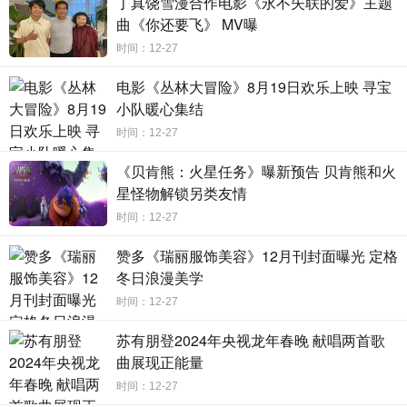
丁真饶雪漫合作电影《永不失联的爱》主题
曲《你还要飞》 MV曝
时间：12-27
电影《丛林大冒险》8月19日欢乐上映 寻宝
小队暖心集结
时间：12-27
《贝肯熊：火星任务》曝新预告 贝肯熊和火
星怪物解锁另类友情
时间：12-27
赞多《瑞丽服饰美容》12月刊封面曝光 定格
冬日浪漫美学
时间：12-27
苏有朋登2024年央视龙年春晚 献唱两首歌
曲展现正能量
时间：12-27