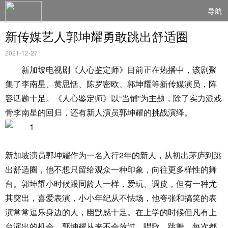
导航
新传媒艺人郭坤耀勇敢跳出舒适圈
2021-12-27
新加坡电视剧《人心鉴定师》目前正在热播中，该剧聚
集了李南星、黄思恬、陈罗密欧、郭坤耀等新传媒演员，阵
容话题十足。《人心鉴定师》以“当铺”为主题，除了实力派戏
骨李南星的回归，还有新人演员郭坤耀的挑战演绎。
新加坡演员郭坤耀作为一名入行2年的新人，从初出茅庐到跳
出舒适圈，他不想只留给观众一种印象，向往更多样性的舞
台。郭坤耀小时候跟同龄人一样，爱玩、调皮，但有一种尤
其突出，喜爱表演，小小年纪从不怯场，他夸张和搞笑的表
演常常逗乐身边的人，幽默感十足。在上学的时候但凡有上
台演出的机会，郭坤耀从来不会放过，唱歌、跳舞，每次都