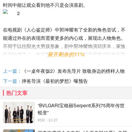
时间中能让观众看到他不只是会演喜剧。
在电视剧《人心鉴定师》中郭坤耀有了全新的角色尝试，不
能通过外在的表现而需要更多的内心戏，展现出人物角色。
不同于以往阳光大男孩形象，剧中郭坤耀饰演邱庆丰，家族
展开剩余的11%
集团的继承人，他有野心、巧于心计，对于想要得到的东西
总是不择手段，急功近利。除了角色的突破，郭坤耀希望有
机会拍电影，也做好了前往海外发展的准备，而新传媒在中
上一篇：
《一桌年夜饭2》发布先导片 致敬身边的榜样人物
国市场的开拓，为郭坤耀提供了更大、更多样性的舞台展现
下一篇：
摔爸导演《最初的梦想》曝预告
自己。
热门文章
从一名舞者到模特，从演员到主持人，从脱离喜剧演员
“BVLGARI宝格丽Serpenti系列75周年传世
的固有印象，郭坤耀在不停地跳出舒适圈，一直在勇敢挑
蜕变”
战，期待他在中国荧幕的表现。
时间：12-27