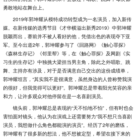
勇敢地站在舞台上。
2019年郭坤耀从模特成功转型成为一名演员，加入新传
媒。在新传媒的选秀节目《才华横溢出新秀2019》中郭坤耀
脱颖而出，赛前并不被人看好的他，凭借出色的表现夺下亚
军。至今出道2年，郭坤耀参与了《回路网》《触心罪探》
《森林生存记》《邻里帮》等，在《触心罪探》及网剧《实
习生的生存记》中独挑大梁担当男主角，除此之外唱歌、跳
舞、主持亦有涉及，对于是否满意自己交出的这份成绩单，
郭坤耀坦言，“其实我不是很满意，虽然身边的人曾称赞我演
的很好，但我觉得可以更好”。郭坤耀总是带着阳光笑容的亲
和力，让许多观众对他停留在是一名喜剧演员。
镜头前，郭坤耀总是表现的“天不怕地不怕”，但有时也会
害怕面对镜头，他认为在演戏上还需要努力“我不想只当喜剧
演员，我想做什么角色都能演的演员”。经历了2年的磨练，
郭坤耀有了很多新的想法，他不想被定型，希望在接下来的