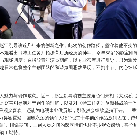
赵宝刚导演近几年来的创新之作，此次的创作路径，坚守着他不变
不难看出《特工任务》拍摄背后所经历的种种。今年
68岁的赵宝刚
与现场调度；在指导青年演员期间，以专业态度进行引导，只为激
趣日常也将整个主创团队的和谐氛围悉数呈现，不拘小节、内心细
人魅力与创作诚意。近日，赵宝刚导演携主要角色们亮相《大戏看
是赵宝刚导演对于创作的理解，以及对《特工任务》创新挑战的一
如果观众喜欢，还能为电视事业做贡献，那依然会继续坚持下去。一番
力毋容置疑，国剧永远的领军人物”“他二十年前的作品放到现在，依
突破”。谈话期间，主创人员之间的深厚情谊也让不少观众感动，整个
满了期待。