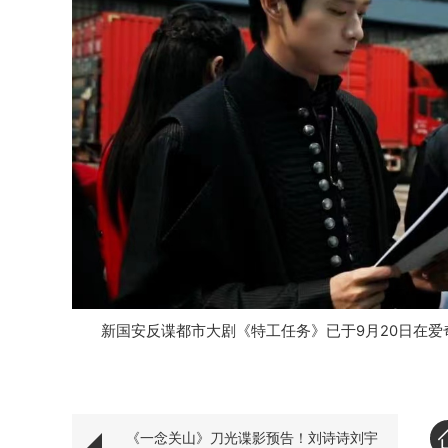
新国安反谍都市大剧《特工任务》已于
9月20日在
《一念关山》刀光谍影预告！刘诗诗刘宇