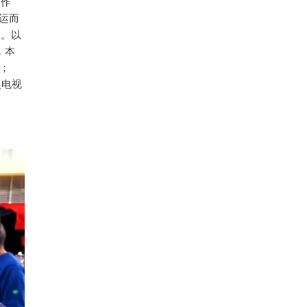
质作
应运而
人。以
，本
奖；
奖电视