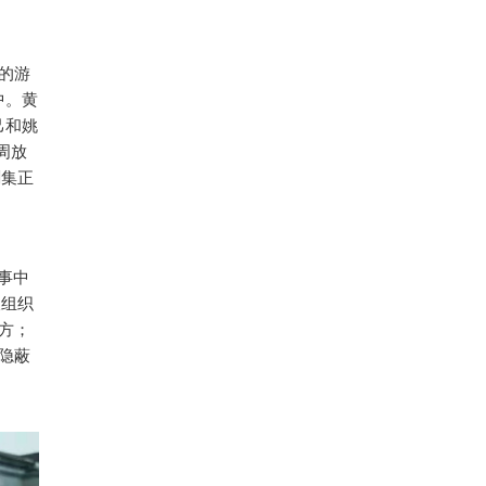
”的游
中。黄
己和姚
周放
剧集正
事中
谍组织
方；
隐蔽