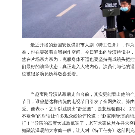
最近开播的新国安反谍都市大剧《特工任务》，作为
准，也在突破着自我创作空间。
今日释出的导演特辑中，
然在片场亲力亲为，克服身体不适也要坚持完成镜头把控
们最好的演绎状态，真正走入人物内心。演员们与他的逗
也被很多演员所尊敬喜爱着。
当赵宝刚导演从幕后走向台前，其实更能看出他的个
节目，谁曾想这样传统的电视节目引发了全网热议。缘由
受。他表示：之所以跳脱出
“舒适圈”，是想检验自我，
不褪色”的对话让许多观众纷纷评论道：“赵宝刚导演的能
打！”“导演的态度太诚恳低调了，老艺术家依然在寻求
如融洽温暖的大家庭一般，让人对《特工任务》这部剧充