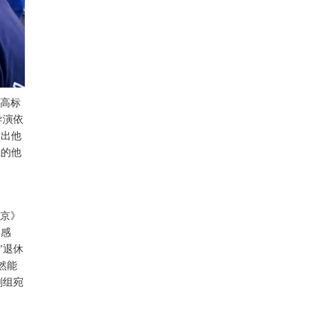
的高标
导演依
发出他
腻的他
北京》
番感
“退休
然能
剧组宛