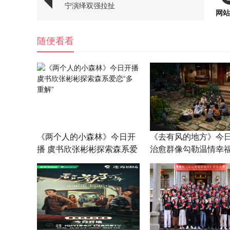
宁演绎双强拉扯
网站
随便看看
《两个人的小森林》今日开
《去有风的地方》今
播 虞书欣张彬彬探索森系爱
治愈群像勾勒温情幸
恋“多重解”