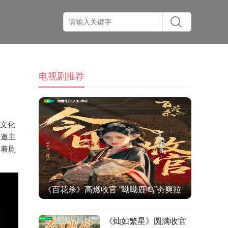
电视剧推荐
视文化
特邀主
随着剧
《百花杀》高燃收官 “呦呦鹿鸣”夯爽拉
扯打造古装爱情题材佳作
《灿如繁星》圆满收官