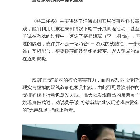
国安题材亦能年轻化呈现
《特工任务》主要讲述了津海市国安局侦察科科长高
戏，他们利用玩家在未知情况下暗中开展间谍活动，甚至
子诚在游戏的过程中，邂逅了搭档姚瑶（李一桐 饰），
瑶的偶遇，或许并不是一场巧合······游戏的残酷性，
饰）互相配合，想要破获间谍组织的秘密。误入迷局的游
在逐渐揭晓。
该剧
“国安”题材的核心夯实有力，而内容却跳脱传
现实与虚拟的双线叙事也极具挑战，由此可见导演创作的
安排的线下行动也愈发大胆。高天阳发现自己的弟弟黄子
姚瑶身份成谜，劝说黄子诚“将错就错”继续玩游戏赚赏
的“无声战场”持续上演着。