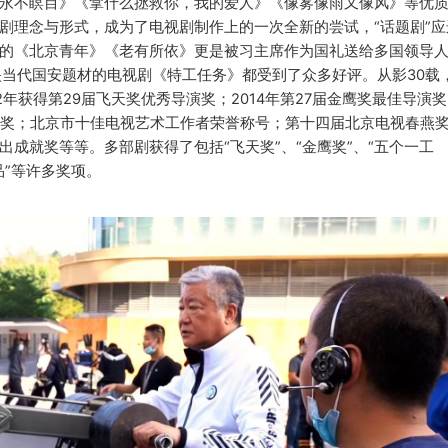
永不瞑目》《拿什么拯救你，我的爱人》《像雾像雨又像风》等优
剧理念与形式，成为了电视剧制作上的一次全新的尝试，
“话题剧”
的《北京青年》《老有所依》更是被习主席作为国礼送给多国领导
映当代国安题材的电视剧《特工任务》都受到了众多好评。从影30载
年获得第29届飞天奖优秀导演奖；2014年第27届金鹰奖最佳导演
导演奖；北京市十佳电视艺术工作者荣誉称号；第十四届北京电视春燕
成就奖等等。多部剧获得了包括“飞天奖”、“金鹰奖”、“五个一工
品”等许多奖项。