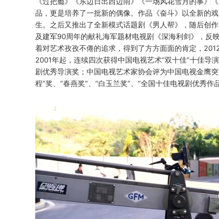
《过把瘾》《东边日出西边雨》《一场风花雪月的事》《
品，更是培养了一批新的偶像。作品《奋斗》以全新的戏
生。之后又推出了全新模式话题剧《男人帮》，随后创作
及建军90周年的献礼海军题材电视剧《深海利剑》，反
着对艺术孜孜不倦的追求，得到了方方面面的肯定，2012
2001年起，连续四次获得中国电视艺术“双十佳”十佳
剧优秀导演奖；中国电视艺术家协会评为中国电视金鹰突出
程”奖、“春燕奖”、“白玉兰奖”、“全国十佳电视剧优秀作