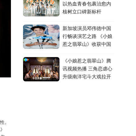
以热血青春包裹治愈内
核树立口碑新标杆
新加坡演员邓伟徳中国
行畅谈演艺之路 《小娘
惹之翡翠山》收获中国
观众认可
《小娘惹之翡翠山》腾
讯视频热播 三角恋虐心
升级南洋宅斗大戏拉开
帷幕
个性。
儿》