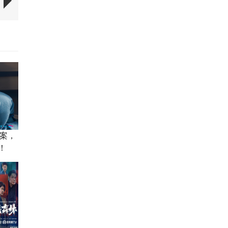
奇案，
！