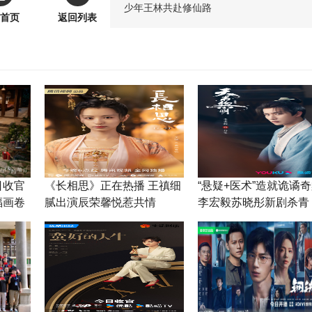
少年王林共赴修仙路
首页
返回列表
日收官
《长相思》正在热播 王禛细
“悬疑+医术”造就诡谲
福画卷
腻出演辰荣馨悦惹共情
李宏毅苏晓彤新剧杀青