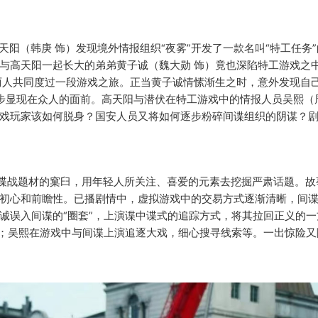
天阳（韩庚
饰）发现境外情报组织
“夜雾”开发了一款名叫“特工任务
与高天阳一起长大的弟弟黄子诚（魏大勋 饰）竟也深陷特工游戏之
两人共同度过一段游戏之旅。正当黄子诚情愫渐生之时，意外发现自
一步步显现在众人的面前。高天阳与潜伏在特工游戏中的情报人员吴熙（
戏玩家该如何脱身？国安人员又将如何逐步粉碎间谍组织的阴谋？
统谍战题材的窠臼，用年轻人所关注、喜爱的元素去挖掘严肃话题。故
初心和前瞻性。已播剧情中，虚拟游戏中的交易方式逐渐清晰，间
诚误入间谍的“圈套”，上演谍中谍式的追踪方式，将其拉回正义的一
金；吴熙在游戏中与间谍上演追逐大戏，细心搜寻线索等。一出惊险又