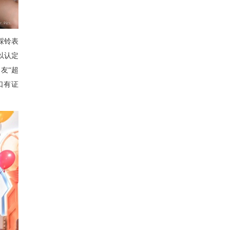
踩铃表
以认定
友“超
口有证