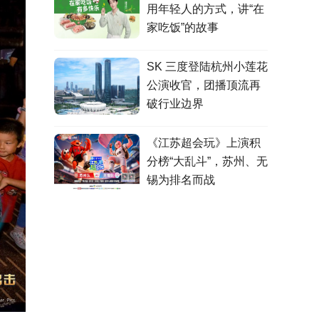
用年轻人的方式，讲“在
家吃饭”的故事
SK 三度登陆杭州小莲花
公演收官，团播顶流再
破行业边界
《江苏超会玩》上演积
分榜“大乱斗”，苏州、无
锡为排名而战