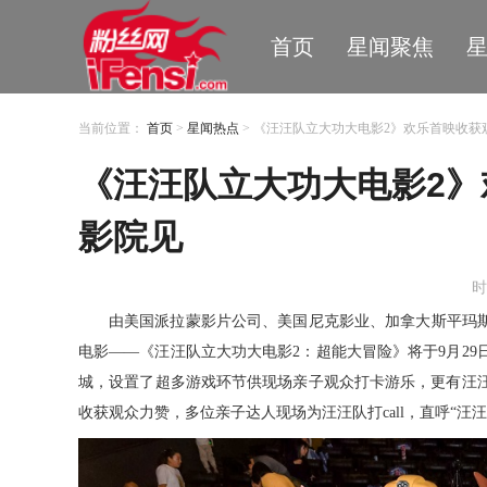
首页
星闻聚焦
当前位置：
首页
>
星闻热点
> 《汪汪队立大功大电影2》欢乐首映收
《汪汪队立大功大电影2
影院见
时
由美国派拉蒙影片公司、美国尼克影业、加拿大斯平玛
电影
——《汪汪队立大功大电影
2
：超能大冒险》将于
9
月
29
城，设置了超多游戏环节供现场亲子观众打卡游乐，更有汪
收获观众力赞，多位亲子达人现场为汪汪队打
call
，直呼
“汪