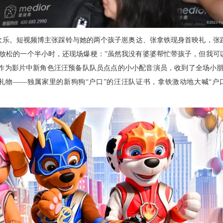
欢乐。短视频博主张踩铃与她的两个孩子崽奥达、张拿铁现身首映礼，张
放松的一个半小时，还现场爆梗：
”虽然我没有婆婆帮忙带孩子，但我可
达作为影片中新角色汪汪预备队队员点点的小小配音演员，收到了全场小朋
礼物——独属家里的新狗狗“户口”的汪汪队证书，拿铁激动地大喊“户