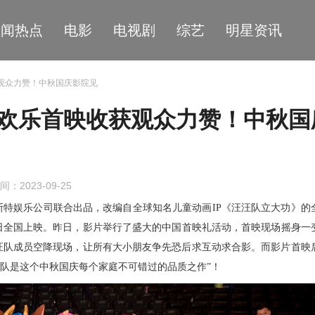
星闻热点
电影
电视剧
综艺
明星资讯
获观众力赞！中秋国庆影院见
》欢乐首映收获观众力赞！中秋国
间：2023-09-25
斯特娱乐公司联合出品，改编自全球知名儿童动画
IP
《汪汪队立大功》的
日全国上映。昨日，影片举行了盛大的中国首映礼活动，首映现场摇身一
汪队成员空降现场，让所有大小朋友争先恐后求互动求合影。而影片首映
汪队是这个中秋国庆每个家庭不可错过的品质之作”！