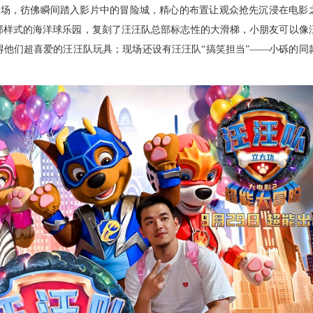
现场，彷佛瞬间踏入影片中的冒险城，精心的布置让观众抢先沉浸在电影
部样式的海洋球乐园，复刻了汪汪队总部标志性的大滑梯，小朋友可以像
得他们超喜爱的汪汪队玩具；现场还设有汪汪队
“搞笑担当”——小砾的同