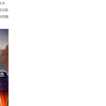
之中。
汪汪队
款挖掘