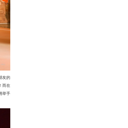
朋友的
！而在
拥举手