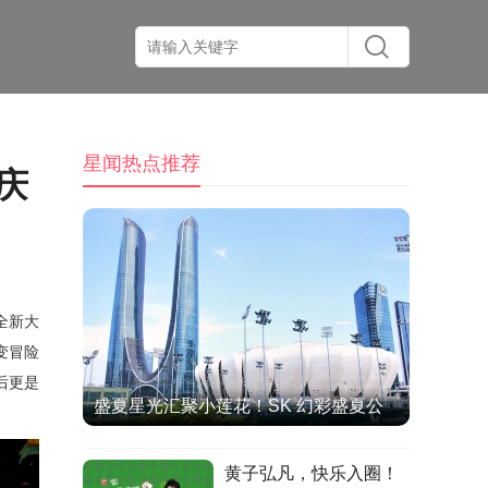
星闻热点推荐
庆
全新大
变冒险
后更是
盛夏星光汇聚小莲花！SK 幻彩盛夏公
演圆满收官，双向奔赴治愈全场
黄子弘凡，快乐入圈！