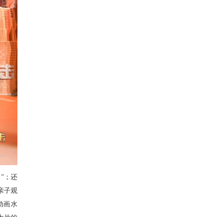
”；还
亲子观
动画水