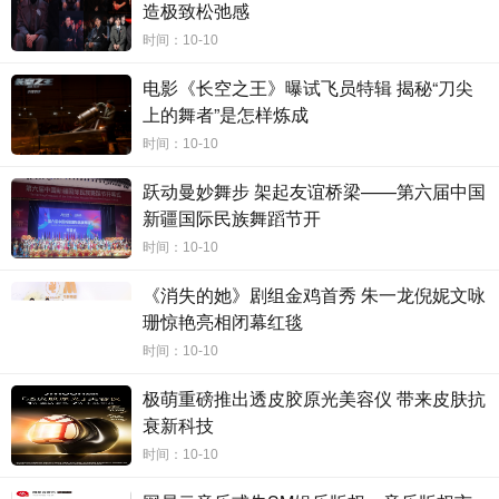
造极致松弛感
和热情。
时间：10-10
这个城市像山水一样相连，正如歌曲所唱，同爱同
电影《长空之王》曝试飞员特辑 揭秘“刀尖
在。这首歌曲搭建了友谊和和平的桥梁，跨越了万水千山，
上的舞者”是怎样炼成
传递了亚洲人民的美好祝福和期盼。金秋九月，世界汇聚中
时间：10-10
国，汇聚亚运，共同见证这场体育盛宴。在这个特殊的时
刻，亚运会为全球带来了一线希望和团结的力量。这首歌曲
跃动曼妙舞步 架起友谊桥梁——第六届中国
新疆国际民族舞蹈节开
将中国的声音传遍世界，向世界传递爱与包容，成为连接各
时间：10-10
国人民的音乐纽带。杭州亚运会，让我们同爱同在，燃情瞬
间，共同创造历史。
《消失的她》剧组金鸡首秀 朱一龙倪妮文咏
珊惊艳亮相闭幕红毯
时间：10-10
极萌重磅推出透皮胶原光美容仪 带来皮肤抗
衰新科技
时间：10-10