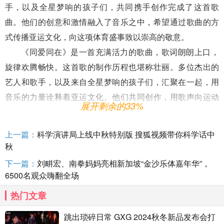
手，以及全星梦响的孩子们，共同携手创作完成了这首歌
曲。他们的创意和激情融入了音乐之中，希望通过歌曲的方
式传播亚运文化，向这项体育盛事致以崇高的敬意。
《同爱同在》是一首充满活力的歌曲，歌词朗朗上口，
旋律欢腾畅快。这首歌的制作历程也堪称壮丽。多位杰出的
艺人和歌手，以及来自全星梦响的孩子们，汇聚在一起，用
音乐的力量诠释着亚运文化。他们共同创作，用歌声向运动
展开剩余的33%
健儿们呐喊，为国家赛事献出自己的一份力量。这是一支充
满希望和鼓舞的团队，他们的歌声成为了亚运会开幕式的倒
上一篇：
科学演讲局上线中秋特别版 搜狐视频带你科学话中
计时背景音乐，让人期待不已。
秋
亚运会的主题，"心心相融，爱达未来"，与这首歌曲相
下一篇：
刘畊宏、南拳妈妈亮相新加坡“金沙乐体嘉年华”，
得益彰。它传达了人们对亚运会的期待，对运动员的支持，
6500名观众嗨翻全场
以及对和平友谊的向往。这个充满激情、青春和活力的亚运
热门文章
会正在向全世界展示，体育不仅是竞技，更是友情、合作和
跳出琐碎日常 GXG 2024秋冬新品发布会打
理解的象征。杭州，作为亚运会的举办城市，展现了其秀美