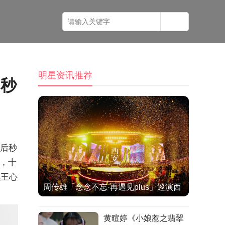
明星资讯推荐
 秒
后秒
，十
续王心
周传雄「念念不忘·再遇见plus」巡演西
安站热情落幕
黄暄婷《小娘惹之翡翠