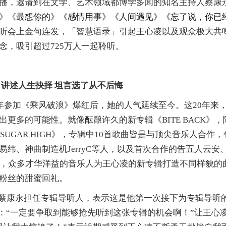
播，邀请到在文学、艺术领域都博学多闻的知名主持人蔡康
》《
最想你的
》《
感情用事
》《
人间遇见
》《
忘了说，你已
听会上金句连发，「智慧语录」引起王心凌以及观众极大共
念，吸引超过
725万人一起聆听。
》
讲述人生抉择
坦言选了从不后悔
，自去年参加《乘风破浪》爆红后，她的人气延续至今
。
这
20年来
更多的可能性。就像酝酿许久的新专辑《BITE BACK》，
SUGAR HIGH
》
，专辑中
10首歌曲皆是与
顶尖音乐人合作，
易纬、神曲制造机
JerryC等人，以及首次合作的告五人云安
佰，众多才华洋益的音乐人为王心凌的新专辑
打造不同样貌的
粉丝的甜蜜回礼。
蔡康永担任专辑导听人，表示这是他第一次接下为专辑导听
：
“
一定要争取到能够抢先听到这张专辑的机会啊！
”
让王心