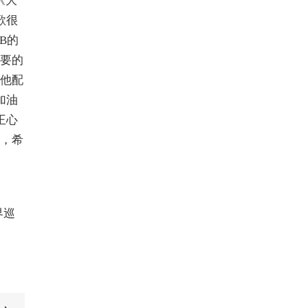
《
大
歌很
&B的
要的
他配
加油
王心
，希
界巡