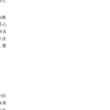
而引
在曲
王心
际去
人生
，蔡
小巨
永表