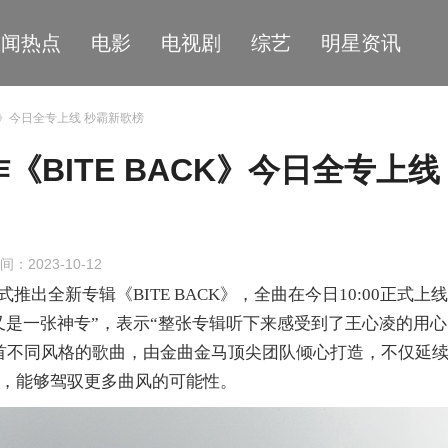
星闻热点
电影
电视剧
综艺
明星资讯
ACK》今日全专上线 秒霸新歌榜
作《BITE BACK》今日全专上线
间：2023-10-12
式推出全新专辑《
BITE BACK》
，
全曲在今日
10:00正式上线
又是一张神专
”
，表示
“
整张专辑听下来感受到了王心凌的用心
0首不同风格的歌曲，由金曲金马顶尖团队倾心打造，不仅延
后，能够驾驭更多曲风的可能性
。