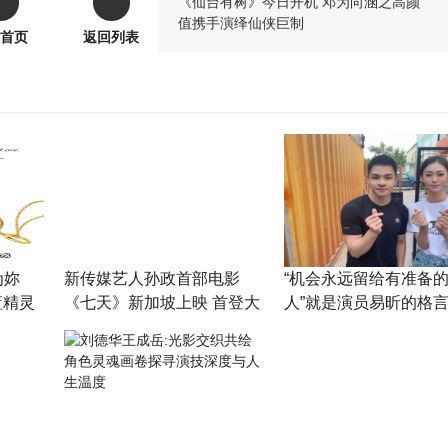
《仙台有树》今日开机 邓为向涵之高颜
值携手演绎仙侠巨制
首页
返回列表
为妳
新传媒艺人孙政首部电影
“机会永远留给有准备
蓝精灵
《七天》新加坡上映 首登大
人”就是演员易昕的格
布
荧幕与中国导演合作