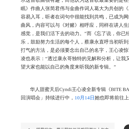
示这首歌曲很有趣，而他认为这首歌最重要的是在
眠
》
作曲人张简君伟与金曲作词人葛大为共创的
《
容易入耳，听者在词句中很能找到共鸣，已成为
网
曲风，内容可以与
《
对赌
》
相呼应，同样在讲人生
感觉，是我们活下去的动力。
”
而
《
忘了说，你已
乐
，
鼓励努力生活的每个人，蔡康永直呼当初听到
打气的方法，是必须要念出自己的名字，王心凌惊
凌也表示：
“
透过康永哥独特的见解和分析，让我
望大家也能以自己的角度来听我的新专辑。
”
华人甜蜜天后
Cyndi王心凌全新专辑《BITE BA
回演唱会」持续进行中，
10
月
14
日
她也即将前往上