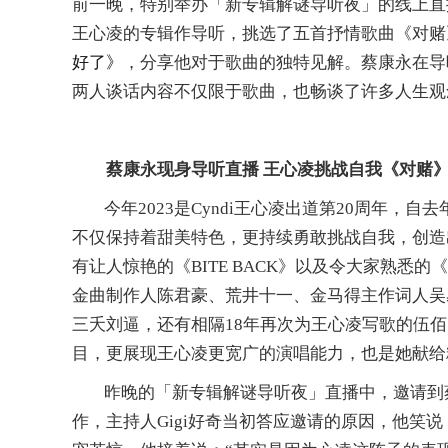
前一晚，特别举办「新专辑解谜导听夜」的线上直
王心凌的专辑作导听，挑选了五首抒情歌曲
《
对赌
好了
》
，分享他对于歌曲的独特见解。蔡康永在导
两人谈话内容不仅限于歌曲，也畅谈了许多人生观
蔡康永现身导听
直播
王心凌
挑战自我
《
对赌
今年
2023是Cyndi王心凌出道第20周年
不仅保持着甜美特色，更持续勇敢挑战自我，创造出
有让人惊艳的
《
BITE BACK
》
以及令大家熟悉的
《
金曲制作人陈君豪、荒井十一、金马得主作词人吴
三夭刘逼，还有相隔18年再次为王心凌写歌的伍
目，更展现王心凌更宽广的演唱能力，也是她献给
昨晚的
「新专辑解谜导听夜」直播中，邀请到
作，主持人
Gigi好奇当初答应邀请的原因，他笑说