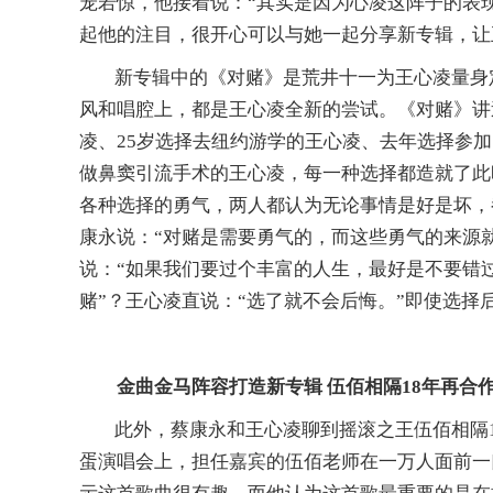
宠若惊，他接着说：
“
其实是因为心凌这阵子的表
起他的注目，很开心可以与她一起分享新专辑，让
新专辑中的
《
对赌
》
是
荒井十一为王心凌量身
风和唱腔上，都是王心凌全新的尝试。
《
对赌
》
讲
凌、25岁选择去纽约游学的王心凌、去年选择参
做鼻窦引流手术的王心凌，每一种选择都造就了此
各种选择的勇气，两人都认为无论事情是好是坏，
康永说：
“
对赌是需要勇气的，而这些勇气的来源
说：
“
如果我们要过个丰富的人生，最好是不要错
赌
”
？王心凌直说：
“
选了就不会后悔。
”
即使选择
金曲金马阵容打造新专辑
伍佰相隔
18年再合
此外，蔡康永和王心凌聊到摇滚之王伍佰相隔
蛋演唱会上，担任嘉宾的伍佰老师在一万人面前一