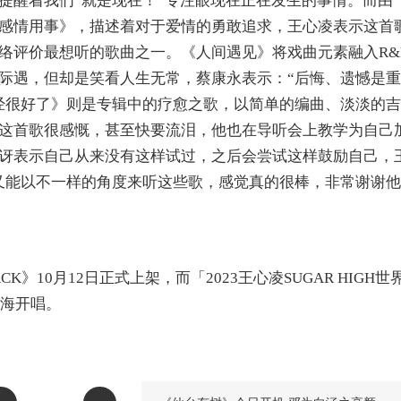
提醒着我们
“
就是现在！
”
专注眼现在正在发生的事情。而由
感情用事
》
，描述着对于爱情的勇敢追求，王心凌表示这首
络评价
最想听的歌曲之一。
《
人间遇见
》
将戏曲元素融入
R
际遇，但却是笑看人生无常，蔡康永表示：
“
后悔、遗憾是重
经很好了
》
则是专辑中的疗愈之歌，以简单的编曲、淡淡的吉
这首歌很感慨，甚至快要流泪，他也在导听会上教学为自己
讶表示自己从来没有这样试过，之后会尝试这样鼓励自己，
又能以不一样的角度来听这些歌，感觉真的很棒，非常谢谢他
CK》10
月
12
日
正式上架，而「
2023王心凌SUGAR HIGH世
海开唱。