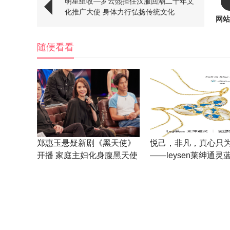
明星组收—罗云熙担任汉服回潮二十年文
化推广大使 身体力行弘扬传统文化
网站
随便看看
郑惠玉悬疑新剧《黑天使》
悦己，非凡，真心只
开播 家庭主妇化身腹黑天使
——leysen莱绅通灵
联名系列新品闪耀发