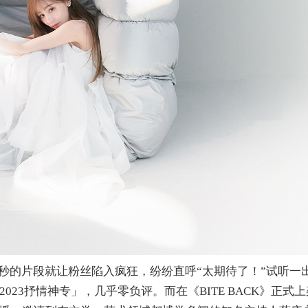
0秒的片段就让粉丝陷入疯狂，纷纷直呼
“
太期待了！
”
试听一
2023抒情神专」，几乎零负评。而在《BITE BACK》正式