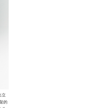
出
立
上架的