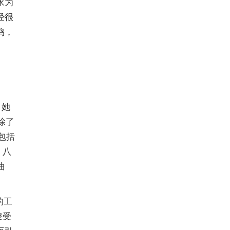
永为
经很
鸣，
，她
除了
包括
、八
曲
的工
凌受