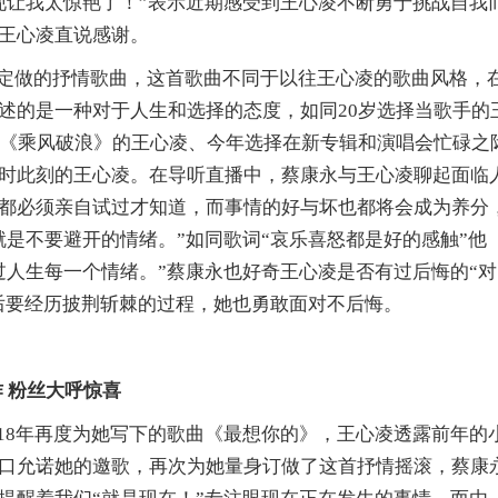
现让我太惊艳了！
”
表示近期感受到王心凌不断勇于挑战自我
王心凌直说感谢。
定做的抒情歌曲，这首歌曲不同于以往王心凌的歌曲风格，
述的是一种对于人生和选择的态度，如同
20岁选择当歌手的
加《乘风破浪》的王心凌、今年选择在新专辑和演唱会
忙碌
之
时此刻的王心凌。在导听直播中，蔡康永与王心凌聊起面临
都必须亲自试过才知道，而事情的好与坏也都将会成为养分
就是不要避开的情绪。
”
如同歌词
“
哀乐喜怒都是好的感触
”
他
过人生每一个情绪。
”
蔡康永也好奇王心凌是否有过后悔的
“
对
后要经历披荆斩棘的过程，她也勇敢面对不后悔。
作 粉丝大呼惊喜
18年再度为她写下的歌曲
《
最想你的
》
，王心凌透露前年的
口允诺她的邀歌，再次为她量身订做了这首抒情摇滚，蔡康