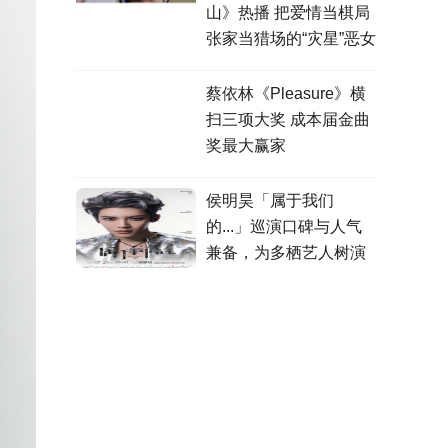
山》热播 把爱情当棋局
张家当猎场的“灾星”恶女
蔡依林《Pleasure》横
扫三项大奖 成本届金曲
奖最大赢家
侯明昊「属于我们
的...」巡演口碑与人气
兼备，为多栖艺人树演
出标杆