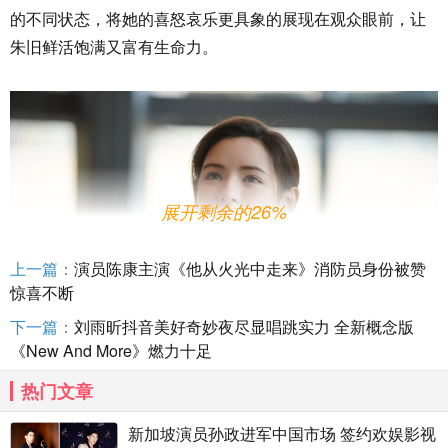
的不同状态，将她的喜怒哀乐更具象的展现在观众眼前，让
朱旧鲜活饱满又富有生命力。
展开剩余的26%
上一篇：
演员陈康主演《他从火光中走来》消防员身份被赞
惊喜不断
下一篇：
刘雨昕抖音美好奇妙夜尽显唱跳实力 全新概念版
《New And More》燃力十足
热门文章
新加坡演员孙政进军中国市场 签约欢娱影视