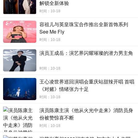
解锁全新体验
时间：10-18
容祖儿与英皇珠宝合作推出全新首饰系列
See Me Fly
时间：10-18
演员王成岳：演艺界闪耀璀璨的潜力男主角
时间：10-18
王心凌世界巡回演唱会重庆站甜辣开唱 首唱
花开有声，值得等待，时隔两年上剧的张予曦为观众交
《对赌》情绪张力十足
上一份满意答卷。《南风知我意》开播一周后优酷站内热度
时间：10-18
值破万，剧情与角色也频频登上热搜榜，热议不断。根据猫
演员陈康主演《他从火光中走来》消防员身
眼专业版数据显示，自9月12日播出后，猫眼热度值高达
份被赞惊喜不断
9467.70，并成为2023年猫眼9月现代剧热度冠军，截至10月
时间：10-18
16日，成为2023年第41周猫眼网络剧热度榜冠军，目前为止