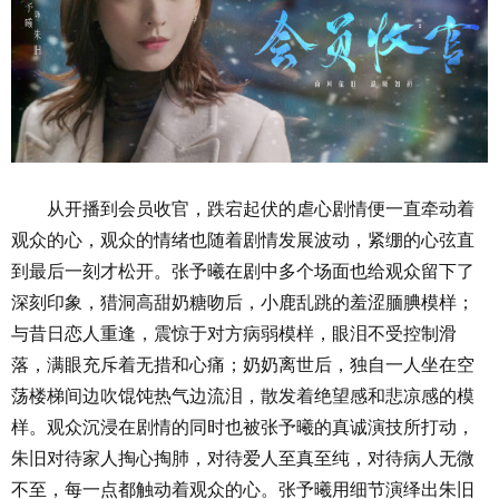
从开播到会员收官，跌宕起伏的虐心剧情便一直牵动着
观众的心，观众的情绪也随着剧情发展波动，紧绷的心弦直
到最后一刻才松开。张予曦在剧中多个场面也给观众留下了
深刻印象，猎洞高甜奶糖吻后，小鹿乱跳的羞涩腼腆模样；
与昔日恋人重逢，震惊于对方病弱模样，眼泪不受控制滑
落，满眼充斥着无措和心痛；奶奶离世后，独自一人坐在空
荡楼梯间边吹馄饨热气边流泪，散发着绝望感和悲凉感的模
样。观众沉浸在剧情的同时也被张予曦的真诚演技所打动，
朱旧对待家人掏心掏肺，对待爱人至真至纯，对待病人无微
不至，每一点都触动着观众的心。张予曦用细节演绎出朱旧