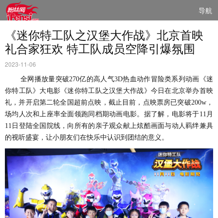
导航
《迷你特工队之汉堡大作战》北京首映
礼合家狂欢 特工队成员空降引爆氛围
2023-11-06
全网播放量突破270亿的高人气3D热血动作冒险类系列动画《迷
你特工队》大电影《迷你特工队之汉堡大作战》
今日在北京举办首映
礼，并开启第二轮全国超前点映，截止目前，点映票房已突破
200w，
场均人次和上座率全面领跑同档期动画电影。据了解，电影将于11月
11日登陆全国院线，向所有的亲子观众献上炫酷画面与动人羁绊兼具
的视听盛宴，让小朋友们在快乐中认识到团结的意义。