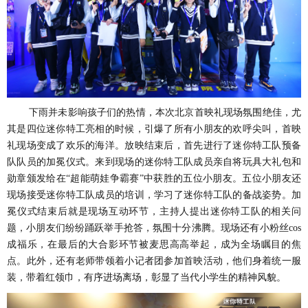
下雨并未影响孩子们的热情，本次北京首映礼现场氛围绝佳，尤
其是四位迷你特工亮相的时候，引爆了所有小朋友的欢呼尖叫，首映
礼现场变成了欢乐的海洋。放映结束后，首先进行了迷你特工队预备
队队员的加冕仪式。来到现场的迷你特工队成员亲自将玩具大礼包和
勋章颁发给在
“超能萌娃争霸赛”中获胜的五位小朋友。五位小朋友还
现场接受迷你特工队成员的培训，学习了迷你特工队的备战姿势。加
冕仪式结束后就是现场互动环节，主持人提出迷你特工队的相关问
题，小朋友们纷纷踊跃举手抢答，氛围十分沸腾。现场还有小粉丝cos
成福乐，在最后的大合影环节被麦思高高举起，成为全场瞩目的焦
点。此外，还有老师带领着小记者团参加首映活动，他们身着统一服
装，带着红领巾，有序进场离场，彰显了当代小学生的精神风貌。