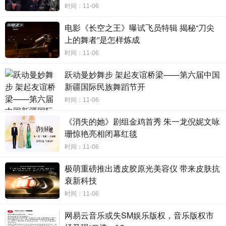
人的入侵。在这个过程中，不仅福乐得到了成长，迷你特工队的小伙
时间：11-06
伴们也明白了特工队每一个人都不可或缺。正因如此，
《迷你特工队
电影《长空之王》曝试飞员特辑 揭秘“刀尖
之汉堡大作战》
才获得了无数大朋友和小朋友的喜爱，成为亲子受众
上的舞者”是怎样炼成
的
11月观影首选。有家长表示和孩子一起看
《迷你特工队之汉堡大作
战》
非常开心，
“电影中的元素非常丰富，变身、机甲、美食，男孩子
时间：11-06
看得目不转睛。”也有家长称赞观影体验很好，十分正能量，“孩子很
跃动曼妙舞步 架起友谊桥梁——第六届中国
喜欢看，电影教会了孩子们团队的力量。”还有家长表示和孩子一起体
新疆国际民族舞蹈节开
会到了追星成功的快乐，“终于带孩子追星成功，见到了迷你特工队成
员本尊，孩子高兴坏了。”
时间：11-06
《消失的她》剧组金鸡首秀 朱一龙倪妮文咏
珊惊艳亮相闭幕红毯
时间：11-06
极萌重磅推出透皮胶原光美容仪 带来皮肤抗
衰新科技
时间：11-06
网易云音乐或失SM娱乐版权，音乐版权市