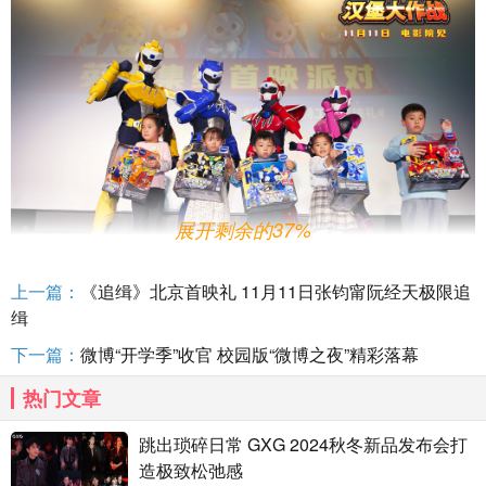
展开剩余的37%
上一篇：
《追缉》北京首映礼 11月11日张钧甯阮经天极限追
“团结”和“成长”是电影《迷你特工队之汉堡大作战》
传递的两大
缉
情感核心。在成为金先生汉堡店的超级模特后，福乐的心态发生了变
下一篇：
微博“开学季”收官 校园版“微博之夜”精彩落幕
化，人气爆棚的他心态也变得浮躁，屡次在特工队的集体行动中迟到
缺席
。这个阶段的福乐在流量中迷失了本心，甚至在面对队友的不满
热门文章
时头脑发热，放狠话离开特工队。与此同时，失去了福乐的迷你特工
队也战力大减，无法战胜新出现的敌人。幸好司令的及时规劝，重新
跳出琐碎日常 GXG 2024秋冬新品发布会打
摆正了福乐的心态，福乐最终还是回归了队伍，与伙伴们一起抵抗敌
造极致松弛感