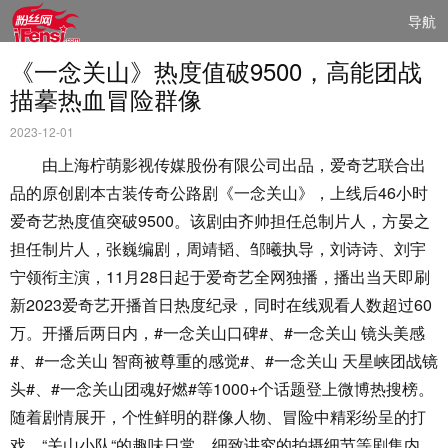
导航
《一念关山》热度值破9500，高能团战
描摹热血冒险群像
2023-12-01
由上海柠萌影视传媒股份有限公司出品，爱奇艺联合出
品的原创剧本古装传奇公路剧《一念关山》，上线后46小时
爱奇艺热度值突破9500。该剧由齐帅担任总制片人，方晏之
担任制片人，张巍编剧，周靖韬、邹曦执导，刘诗诗、刘宇
宁领衔主演，11月28日起于爱奇艺全网独播，播出当天即刷
新2023爱奇艺开播首日热度纪录，同时在线观看人数超过60
万。开播后两日内，#一念关山口碑#、#一念关山 镜头美感
#、#一念关山 智商被尊重的感觉#、#一念关山 天星峡团战镜
头#、#一念关山团魂好燃#等1000+个话题登上微博热搜榜。
随着剧情展开，个性鲜明的群像人物、冒险中精彩纷呈的打
戏、“关山小队“的趣味日常、细致讲究的拍摄细节等剧集内