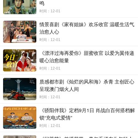
鸣
获了观众。
时间：12-01
情景喜剧《家有姐妹》欢乐收官 温暖生活气
书写危机，深入群像关系打磨
治愈人心
时间：12-01
随着剧情的深入，剧中角色身上的多面与成长性也体现
出来，群像塑造更进一步展开。任如意表面上杀伐果断、冷
《漂洋过海再爱你》甜蜜收官 以爱为翼传递
血无情，随着与宁远舟、杨盈等人在旅途中逐渐加深的相互
暖心治愈能量
了解。其身上柔软、单纯甚至偶尔不自知的“憨直”也慢慢显现
时间：12-01
出来。而宁远舟对如意的感觉，从一开始高喊“强抢民男”全身
质感都市剧《灿烂的风和海》杀青 主创匠心
上下写满了拒绝，到后来不由自主地追随她每一个眼神、动
呈现澳门烟火人间
作，这些细节都在故事推进中被仔细刻画。公主杨盈，一个
时间：12-01
从小长在皇宫不知天下事的天真少女，在旅途一次次亲眼目
《骄阳伴我》定档9月1日 肖战白百何搭档解
睹身边的人为了保护自己而身陷险境，也逐渐明白自己肩上
锁“充电式爱情”
的使命。
时间：12-01