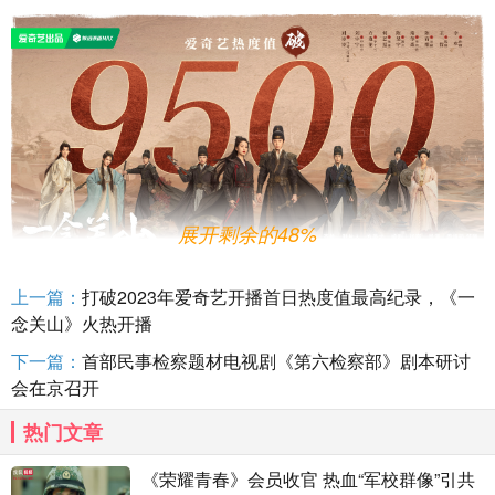
展开剩余的48%
上一篇：
打破2023年爱奇艺开播首日热度值最高纪录，《一
彼此互助、默契配合，15分钟左右的团战戏让不少观
念关山》火热开播
众大呼过瘾，所谓“关山小队”也让人有了更加具象化的感受，
下一篇：
首部民事检察题材电视剧《第六检察部》剧本研讨
团魂不言而喻。穿梭于山岳沙丘、黄土弥漫间的实景拍摄，
会在京召开
也让观众更加身临其境地感受到战斗的紧张与激情，据主演
在直播中透露，“天星峡之战”这场戏，剧组远赴敦煌，耗时半
热门文章
个月，拍摄了八百余个镜头才完成。戏内热血团魂，戏外精
《荣耀青春》会员收官 热血“军校群像”引共
益求精，《一念关山》以热血高燃的公路冒险群像，成功俘