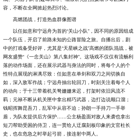
容，不断在全网掀起热烈讨论。
高燃团战，打造热血群像图谱
以任如意和宁远舟为首的“关山小队”，因不同的原因组成
一个队伍，开启了前路未知的公路冒险之旅。自播出后，剧
中的打戏备受好评，尤其是“天星峡之战”高燃的团队混战，被
网友盛赞“《一念关山》第八集封神”。这场戏不仅仅有流畅利
落的动作场面，还在展示武器与身法的同时，将每个人的个
性特点展现的淋漓尽致：任如意在单剑和双刀之间切换自
如，深入敌军作战；宁远舟抽出轮回刀，时刻关注着每个人
的动向；于十三带着机关弩姗姗来迟，打架时依旧风流不
羁；元禄不断从机关匣中拿出精巧武器，边打边说顺口溜；
钱昭挥舞昆吾刀，乱军中从容不迫；孙朗一手持刀一手举
盾，为队友提供后方保护……公主杨盈面对敌人来袭也拿出
短刀帮助受困的侍卫，连一贯给人迂腐刻板印象的文官杜长
史，也在危急之时举起弓箭，接连射中两人。