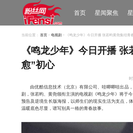
首页
星闻聚焦
当前位置：
首页
>
电视剧
> 《鸣龙少年》今日开播 张若昀黄尧集结青
《鸣龙少年》今日开播 张
愈”初心
时
由优酷信息技术（北京）有限公司、哇唧唧哇出品
剧，张若昀、黄尧领衔主演的电视剧《鸣龙少年》
将于
今
预告及逆境生长版
海报
，以师生们的现实生活为支点，
温暖底色尽显，谱写别具一格的青春故事。