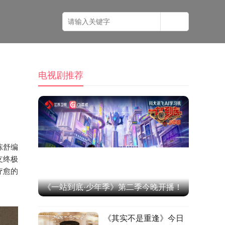
电视剧推荐
陈舒编
支终极
疗愈的
《一站到底·少年季》第二季今晚开播！
跨学科考点轮番轰炸，黄圣依张泉灵高
《其实不是重逢》今日
燃观战！