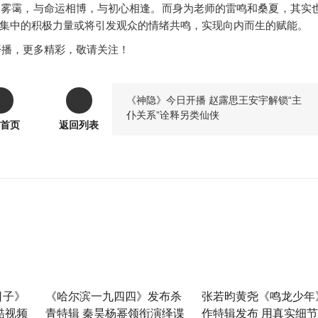
灵雾霭，与命运相博，与初心相逢。而身为老师的雷鸣和桑夏，其实
集中的积极力量或将引发观众的情绪共鸣，实现向内而生的赋能。
优酷开播，更多精彩，敬请关注！
《神隐》今日开播 赵露思王安宇解锁“主
仆关系”诠释另类仙侠
首页
返回列表
日子》
《哈尔滨一九四四》发布杀
张若昀黄尧《鸣龙少年
酷视频
青特辑 秦昊杨幂领衔演绎谍
作特辑发布 用真实细