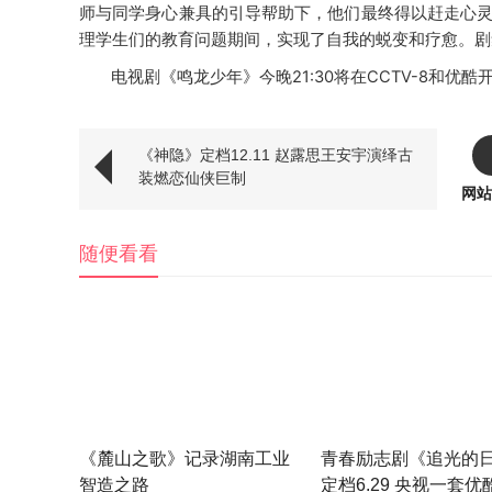
师与同学身心兼具的引导帮助下，他们最终得以赶走心
理学生们的教育问题期间，实现了自我的蜕变和疗愈。剧
电视剧《鸣龙少年》今晚
21:30将在CCTV-8和
《神隐》定档12.11 赵露思王安宇演绎古
装燃恋仙侠巨制
网站
随便看看
《麓山之歌》记录湖南工业
青春励志剧《追光的
智造之路
定档6.29 央视一套优