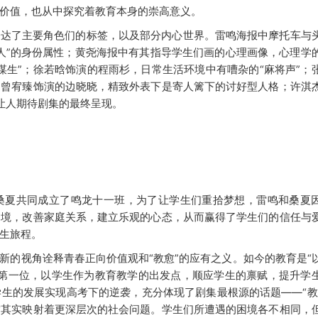
价值，也从中探究着教育本身的崇高意义。
表达了主要角色们的标签，以及部分内心世界。雷鸣海报中摩托车与
育人”的身份属性；黄尧海报中有其指导学生们画的心理画像，心理学
“谋生”；
徐若晗饰演的程雨杉，日常生活环境中有嘈杂的
“麻将声”；
；曾宥臻饰演的边晓晓，精致外表下是寄人篱下的讨好型人格；许淇
让人期待剧集的最终呈现。
桑夏共同成立了鸣龙十一班，为了让学生们重拾梦想，雷鸣和桑夏
困境，改善家庭关系，建立乐观的心态，从而赢得了学生们的信任与
生旅程。
新的视角诠释青春正向价值观和
“教愈”的应有之义。如今的教育是“
在第一位，以学生作为教育教学的出发点，顺应学生的禀赋，提升学
生的发展实现高考下的逆袭，充分体现了剧集最根源的话题——“教
突其实映射着更深层次的社会问题。学生们所遭遇的困境各不相同，