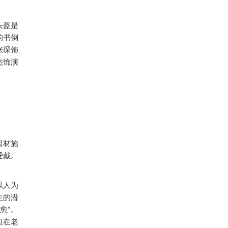
头盔是
的书倒
张琛饰
杰饰演
因材施
爱戴。
以人为
生的潜
愈”。
但在老