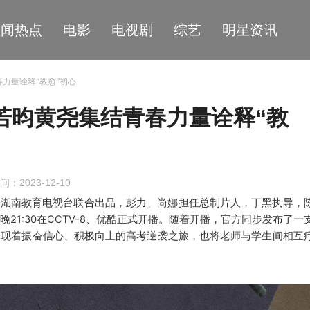
星闻热点
电影
电视剧
综艺
明星资讯
春力量诠释“教愈”初心
若昀黄尧集结青春力量诠释“教
间：2023-12-10
，湖南教育电视台联合出品，彭力、尚娜担任总制片人，丁黑执导，
晚
21:30
在
CCTV-8
、
优酷
正式开播。
随着开播，官方同步发布了一
体现着振奋信心、积极向上的高考逆袭之旅，也将老师与学生间相互