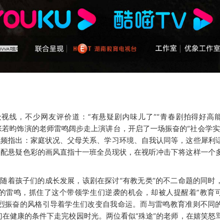
众视线，不少网友评价道：
“有悬疑剧内味儿了”“青春剧拍得好高
张若昀饰演的老师雷鸣阔步走上演讲台，开启了一场振奋的“社会学实
频频指出：家庭状况、父母关系、学习环境、自我认同等，这些犀利
搭配悬疑色彩的画风直指十一班全员现状，在视听冲击下将这样一个
伴随着孩子们的成长发展，该剧在探讨
“有教无类”的不二命题的同时
的雷鸣，抓住了这个带领学生们逆袭的机会，却被人提醒着
“教育
激烈振奋的风格引导着学生们改变自我命运。而
与雷鸣教育准则不同
们在健康的条件下走完校园时光。两位看似
“殊途”的老师，在嬉笑怒