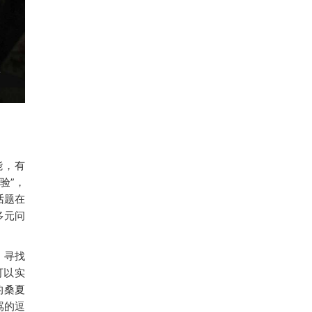
能，有
验”，
话题在
多元问
，寻找
可以实
的桑夏
骂的逗