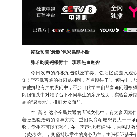
终极预告
“悬疑”色彩高能不断
张若昀黄尧领衔十一班班热血逆袭
今日发布的终极预告以强节奏、强记忆点走入观
诈！”“不像普通的校园题材啊，有点期待了”。预告中，
在他掷地有声的发问中，不少当代学生们的普遍问题被
闪回镜头中对准了台下不同学生的亲身经历，实验音乐
题的“聚集地”，推到大众面前。
在
“高考”这个全民共通的应试文化中，有太多因素
着更温暖治愈的引导方式
。重回教育领域想要大干一场
验，学生不可以实验”，在一声声“老师好”中，雷鸣以
（黄尧
饰），则坚持以学生的身心为主，主张保证孩子