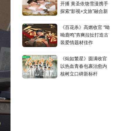
开播 黄圣依饶雪漫携手
探索“影视+文旅”融合新
模式
《百花杀》高燃收官 “呦
呦鹿鸣”夯爽拉扯打造古
装爱情题材佳作
《灿如繁星》圆满收官
以热血青春包裹治愈内
核树立口碑新标杆