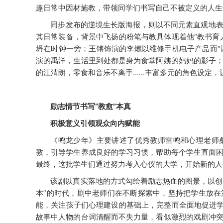
趣日常中因材施教，带领同学们书写自己不被定义的人生
同步发布的逆境生长版海报，则以不同元素直观地
其日常装备，背景中飞扬的粉笔与教具体现着他
“教书
坍在时钟一旁；
王锵饰演的李燃以维修手机电子产品而
演的禹洋，生活里到处都是身为食堂阿姨的妈妈的影子
的江清朗，零食和音乐不离手
……丰富多元的角色设定，
励志情节书写
“教愈”本真
积极意义引领观众向内赋能
《鸣龙少年》主要讲述了优秀教师雷鸣和心理老师
教，引导学生养成良好的学习习惯，帮助每个学生直面
最终，这批学生们通过努力考入心仪的大学，开始新的人
该剧以真实落地的方式勾绘着励志热血的图景，以创
本”的时代，剧中老师们在不断探索中，坚持把学生放
能，关注孩子们心理建设的基础上，完整而全面地促进学
故事中人物的台词清醒而不失力量，看似激烈的戏剧冲