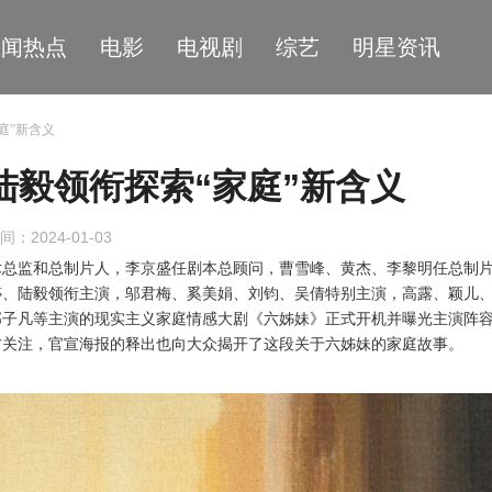
星闻热点
电影
电视剧
综艺
明星资讯
庭”新含义
陆毅领衔探索“家庭”新含义
间：2024-01-03
术总监和总制片人，李京盛任剧本总顾问，曹雪峰、黄杰、李黎明任总制
婷、陆毅领衔主演，邬君梅、奚美娟、刘钧、吴倩特别主演，高露、颖儿
郭子凡等主演的现实主义家庭情感大剧《六姊妹》正式开机并曝光主演阵
方关注，官宣海报的释出也向大众揭开了这段关于六姊妹的家庭故事。