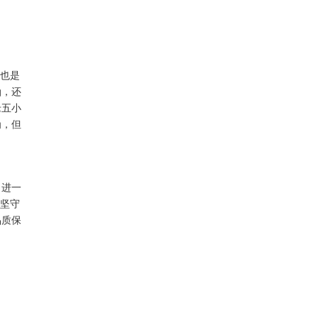
锁也是
油，还
老五小
为，但
，进一
在坚守
品质保