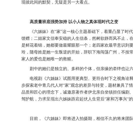
现彼此间的默契，无疑是另一大看点。
高质量班底强势加持
以小人物之真体现时代之变
《六姊妹》在
“家”这一核心主题基础下，着重凸显了时
馈赠；二姐家文信奉安稳的人生信条，然树欲静而风不止，
是鲜花着锦，她都要做最耀眼那一个；老四家欢最早意识到
玲，随母姓是她一生叛逆的开始，辞职下海闯荡广州，不按
家人的爱也是她唯一的救赎。
剧中的她们是独立的、多样的个体，但亲缘的牵绊也让
电视剧《六姊妹》试图用更典型、更符合时下之视角诠
步探索老中青几代人对
“家”观念的差异与转变，题材兼具了
品质和匠心的理念下，诚邀原著作者伊北亲自坐镇担任编剧
驾护航，力求呈现出六姊妹跌宕起伏人生背后“家和万事兴“
目前，《六姊妹》即将进入拍摄期，相信不久的将来团