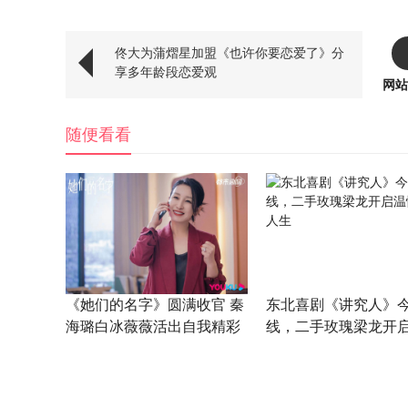
佟大为蒲熠星加盟《也许你要恋爱了》分
享多年龄段恋爱观
网站
随便看看
《她们的名字》圆满收官 秦
东北喜剧《讲究人》
海璐白冰薇薇活出自我精彩
线，二手玫瑰梁龙开
不落幕
搞笑人生