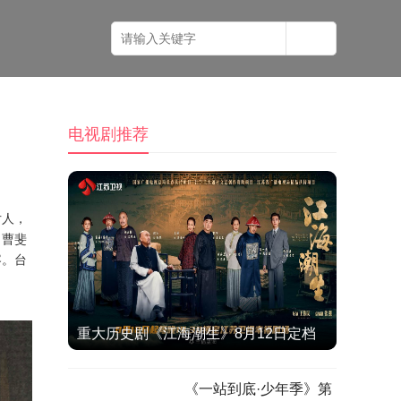
电视剧推荐
片人，
、曹斐
容。台
重大历史剧《江海潮生》8月12日定档
江苏卫视，何冰演绎张謇实业救国人生
《一站到底·少年季》第