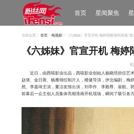
首页
星闻聚焦
当前位置：
首页
>
电视剧
> 《六姊妹》官宣开机 梅婷陆毅领衔探索“家
《六姊妹》官宣开机 梅婷
时
近日，由西嘻影业出品，西嘻影业创始人杨晓培担任艺
赵倩、金日善、杨雁翎任制片人，楼健导演，伊北编剧，梅
然、李嘉琦主演，董洁友情出演，刘亭作、李殿尊、崔航、
前幕后一众主创人员集体亮相淮南开机现场，瞬间了吸引各