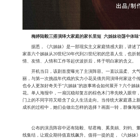
梅婷陆毅三搭演绎大家庭的家长里短
六姊妹动荡中体味
据悉，《六姊妹》是一部现实主义家庭情感大剧，讲述
家喜六个姊妹从
20世纪50年代到21世纪初的悲喜人生，
情、友情、人情和工作等起伏波折后，终于明白家的含义。
开机当日，该剧首度曝光了主演阵容。一直以温柔、大
丽，与第一次挑战年代戏的实力小花吴倩共同演绎何家这个
也令人更加好奇关于
“六姊妹”的故事将会如何展开？六个姊妹
花。单人海报中，一扇沉稳却复古的棕色木门率先映入眼帘
门上的不同字符又暗含了众人生活走向。当传统大家庭遇上
成长的过程中，她们会做出怎样的选择？画面一转，群像海
公布的演员阵容中还有陆毅、邬君梅、奚美娟、刘钧、
线集结，让观众期待值直线飙升。值得一提的是，《六姊妹