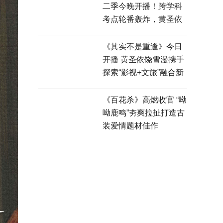
二季今晚开播！跨学科
考点轮番轰炸，黄圣依
张泉灵高燃观战！
《其实不是重逢》今日
开播 黄圣依饶雪漫携手
探索“影视+文旅”融合新
模式
《百花杀》高燃收官 “呦
呦鹿鸣”夯爽拉扯打造古
装爱情题材佳作