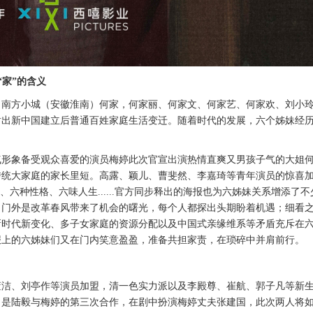
“家”的含义
了南方小城（安徽淮南）何家，何家丽、何家文、何家艺、何家欢、刘小
也折射出新中国建立后普通百姓家庭生活变迁。随着时代的发展，六个姊妹经
气形象备受观众喜爱的演员梅婷此次官宣出演热情直爽又男孩子气的大姐
传统大家庭的家长里短。高露、颖儿、曹斐然、李嘉琦等青年演员的惊喜
、六种性格、六味人生......官方同步释出的海报也为六姊妹关系增添了不
，门外是改革春风带来了机会的曙光，每个人都探出头期盼着机遇；细看
新时代新变化、多子女家庭的资源分配以及中国式亲缘维系等矛盾充斥在
报上的六姊妹们又在门内笑意盈盈，准备共担家责，在琐碎中并肩前行。
董洁、刘亭作等演员加盟，清一色实力派以及李殿尊、崔航、郭子凡等新
》是陆毅与梅婷的第三次合作，在剧中扮演梅婷丈夫张建国，此次两人将