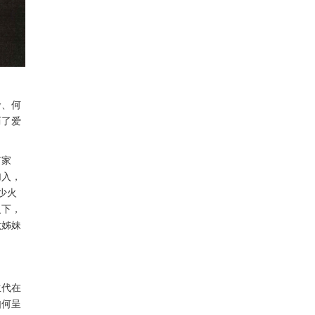
玲、何
历了爱
何家
加入，
少火
之下，
六姊妹
生代在
如何呈