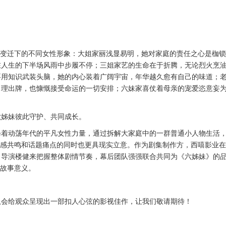
代变迁下的不同女性形象：大姐家丽浅显易明，她对家庭的责任之心是枷
在人生的下半场风雨中步履不停；三姐家艺的生命在于折腾，无论烈火烹
要用知识武装头脑，她的内心装着广阔宇宙，年华越久愈有自己的味道；
常理出牌，也慷慨接受命运的一切安排；六妹家喜仗着母亲的宠爱恣意妄
六姊妹彼此守护、共同成长。
释着动荡年代的平凡女性力量，通过拆解大家庭中的一群普通小人物生活
情感共鸣和话题痛点的同时也更具现实立意。作为剧集制作方，西嘻影业
、导演楼健来把握整体剧情节奏，幕后团队强强联合共同为《六姊妹》的
的故事意义。
队会给观众呈现出一部扣人心弦的影视佳作，让我们敬请期待！