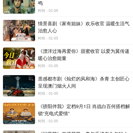
鸣
时间：01-05
情景喜剧《家有姐妹》欢乐收官 温暖生活气
治愈人心
时间：01-05
《漂洋过海再爱你》甜蜜收官 以爱为翼传递
暖心治愈能量
时间：01-05
质感都市剧《灿烂的风和海》杀青 主创匠心
呈现澳门烟火人间
时间：01-05
《骄阳伴我》定档9月1日 肖战白百何搭档解
锁“充电式爱情”
时间：01-05