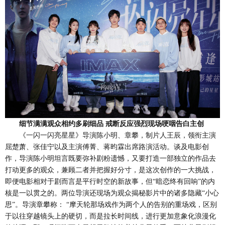
细节满满观众
相约多刷细品
戒断反应强烈现场哽咽告白主创
《一闪一闪亮星星》导演陈小明、章攀，制片人王辰，领衔主演
屈楚萧、张佳宁以及主演傅菁、蒋昀霖出席路演活动。谈及电影创
作，导演陈小明坦言既要弥补剧粉遗憾，又要打造一部独立的作品去
打动更多的观众，兼顾二者并把握好分寸，是这次创作的一大挑战，
即便电影相对于剧而言是平行时空的新故事，但
“暗恋终有回响”的内
核是一以贯之的。两位导演还现场为观众揭秘影片中的诸多隐藏“小心
思”。导演章攀称： “摩天轮那场戏作为两个人的告别的重场戏，区别
于以往穿越镜头上的硬切，而是拉长时间线，进行更加意象化浪漫化