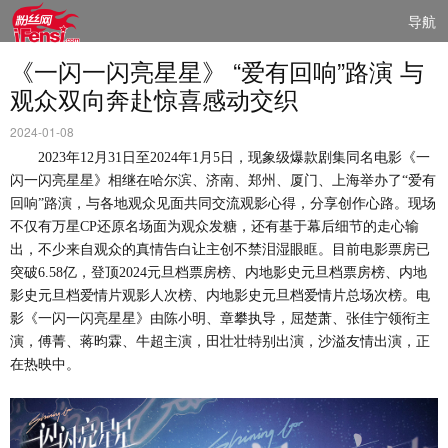
导航
《一闪一闪亮星星》 “爱有回响”路演 与
观众双向奔赴惊喜感动交织
2024-01-08
2023年12月31日至2024年1月5日，现象级爆款剧集同名电影《一
闪一闪亮星星》相继在哈尔滨、济南、郑州、厦门、上海举办了“爱有
回响”路演，与各地观众见面共同交流观影心得，分享创作心路。现场
不仅有万星CP还原名场面为观众发糖，还有基于幕后细节的走心输
出，不少来自观众的真情告白让主创不禁泪湿眼眶。目前电影票房已
突破
6.58亿
，登顶
2024元旦档票房榜、内地影史元旦档票房榜、内地
影史元旦档爱情片观影人次榜、内地影史元旦档爱情片总场次榜。电
影《一闪一闪亮星星》由陈小明、章攀执导，屈楚萧、张佳宁领衔主
演，傅菁、蒋昀霖、牛超主演，田壮壮特别出演，沙溢友情出演，正
在热映中。