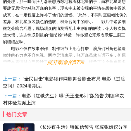
的处理，那一瞬间张万森最想勇敢地拉着林北星的手，而林北星则想
要肆无忌惮地喊张万森的名字，现实中未被实现的事情在想象中得以
成真，在一定程度上弥补了他们的遗憾。”此外，不同时空画幅比例的
……
差异、林北星服装颜色的选取、群杂台词中的暗示
影片中诸多细
微之处暗含巧思，现场观众的猜测搭配上主创们的解读，令人数次恍
然大悟，连连惊叹剧组的
“细节控”特质，许多观众现场表示要二刷三
刷细细品味。
电影不仅在故事创作、制作细节上用心打磨，演员们对角色塑造
倾注的心力也不容忽视。两位导演表示，张万森虽然台词不多，但屈
展开剩余的57%
楚萧在表演时自己设计了很多小动作、微表情，赋予了这个角色很多
外化的呈现方式，其表演具有
“非标签化”的魅力。谈及自己所饰演的
角色林北星，张佳宁动情表示“为林北星流的眼泪是出道十四年来最多
上一篇：
“全民目击”电影续作网剧舞台剧全布局 电影《过渡
的”，因为对这个角色付出了全部的真心，所以更能深切感受到大家对
空间》2024暑期见
她的爱意。麦子的扮演者蒋昀霖特意去体验生活学修车，一次次计时
下一篇：
电影《红毯先生》曝“天王变形计”版预告 刘德华农
练习。傅菁为了更契合高歌这一角色，舍弃更美的造型仍然选择齐刘
村体验荒诞上演
……
海扮相出演
一路走来，从创作到表演再到后续的宣发，主创团队
的真诚打动了每位观众。在厦门站路演现场，有一位剧粉为主创真情
热门文章
实感朗读信件，感谢主创团队对粉丝需求件件都尊重、事事有回应，
读到动情处声音几近哽咽，表示主创团队的付出和心血都被大家看在
《长沙夜生活》曝回信预告 张冀张婧仪分享
眼里、记在心上，在她难掩哭腔的告白中，台上主创们也深受感染流