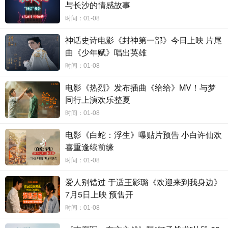
与长沙的情感故事
下眼泪。从剧到电影，主创与观众的双向奔赴都有迹可循，一如此次
时间：01-08
路演的主题
——“爱有回响”，它不仅代表张万森林北星之间的暗恋有
回响，也代表着电影和观众之间的温暖羁绊。
神话史诗电影《封神第一部》今日上映 片尾
曲《少年赋》唱出英雄
时间：01-08
电影《热烈》发布插曲《给给》MV！与梦
同行上演欢乐整夏
时间：01-08
电影《白蛇：浮生》曝贴片预告 小白许仙欢
喜重逢续前缘
时间：01-08
爱人别错过 于适王影璐《欢迎来到我身边》
7月5日上映 预售开
张佳宁送屈楚萧星星弥补片中遗憾
老人金婚观影称自己也曾是张
时间：01-08
万森
从冰城哈尔滨开始，主创们的足迹踏过济南、郑州、厦门、上