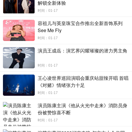
解锁全新体验
而除了演戏，外形条件极为优秀的孙政，时尚资源也接踵
时间：01-17
而至，除去知名品牌的合作和杂志封面的拍摄，还受邀出席
容祖儿与英皇珠宝合作推出全新首饰系列
了诸如
、鬼塚虎、米兰等时装周，俨然成为了当地时尚
B
OSS
See Me Fly
界的宠儿。
时间：01-17
演员王成岳：演艺界闪耀璀璨的潜力男主角
时间：01-17
王心凌世界巡回演唱会重庆站甜辣开唱 首唱
《对赌》情绪张力十足
时间：01-17
演员陈康主演《他从火光中走来》消防员身
份被赞惊喜不断
时间：01-17