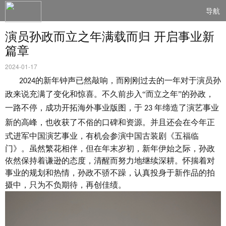
导航
演员孙政而立之年满载而归 开启事业新
篇章
2024-01-17
的新年钟声已然敲响，而刚刚过去的一年对于演员孙
2024
政来说充满了变化和惊喜。不久前步入
“而立之年”的孙政，
一路不停，成功开拓海外事业版图，于
年缔造了演艺事业
23
新的高峰，也收获了不俗的口碑和资源。并且还会在今年正
式进军中国演艺事业，
有机会
参演中国古装剧《五福临
门》。虽然繁花相伴，但在年末岁初，新年伊始之际，孙政
依然保持着谦逊的态度，清醒而努力地继续深耕。怀揣着对
事业的规划和热情，孙政不骄不躁，认真投身于新作品的拍
摄中，只为不负期待，再创佳绩。