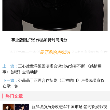
事业版图扩张
作品加持时尚满分
展开剩余的65%
谈到过去一年有没有实现什么愿望，孙政直言和欢娱合作
令他欣喜不已。向来热衷于中华文化的孙政，一直非常想到
上一篇：
王心凌世界巡回演唱会深圳站惊喜不断 《感情用
中国来拍戏。毫无疑问，和欢娱合作是孙政事业版图扩张的
事》首唱引全场动情
良好开端，而这一机会离不开孙政作品和人气的积累。从电
影《七天》首登大荧幕一人分饰两角，到饰演悬疑剧《密
下一篇：
孙晶晶于正再合作新剧《五福临门》卢昱晓吴宣仪
众星汇集
宅》中的男主梁文辉，再到《金色大道》中首次饰演反派，
亦正亦邪的演绎好评连连
……孙政在
年接连交出了令观
2
023
热门文章
众满意的答卷，也在演艺事业上不断挑战，突破自我。
新加坡演员孙政进军中国市场 签约欢娱影视