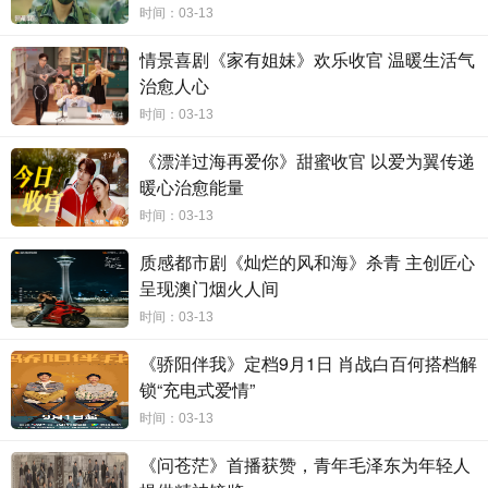
时间：03-13
线索
的基础上
，
进行
巧妙
改编
，剧情节奏紧凑明快
，
集齐历史、轻
喜、权谋、武侠等多重看点，各家族之间的博弈充满血性与野性，
构
情景喜剧《家有姐妹》欢乐收官 温暖生活气
建了一个既真实
轻松
又
富有权谋
色彩的舞台
，
给人带来新颖又刺激的
治愈人心
故事体验。值得一提的是，剧集采用自然光线营造的真实质感，
让观
时间：03-13
众
从
每个镜头的细节
之处，感受到人物身上的
真实感和
血肉感
，为整
个剧集注入更多的生动感
，
增加
观众
与故事的情感共鸣
。
从另一层面
《漂洋过海再爱你》甜蜜收官 以爱为翼传递
来说，该
剧不仅为观众带来了视觉和心灵的享受
，
也为男频类型剧创
暖心治愈能量
作打开了表意可能性，
为国产
剧市场
注入
新的
活力和
更多想象空间
。
时间：03-13
除此之外，剧集以紫川家族的三位兄弟的成长线为核，
讲述
着
他
质感都市剧《灿烂的风和海》杀青 主创匠心
们在权谋斗争、家族恩怨和个人成长中所经历的种种波折和抉择
，
进
呈现澳门烟火人间
而一步步展现着少年们身上所散发的责任感与大义观，具有强感染力
时间：03-13
的正能量。例如当面对内忧外患，三兄弟会彼此照应拨乱反正，抵御
外敌，他们在逆境中身上所散发出的勇敢、义气、信任，以及为了守
《骄阳伴我》定档9月1日 肖战白百何搭档解
护家族和信仰不断奋斗，敢于牺牲，在成长道路上一直不屈不挠的精
锁“充电式爱情”
神与决心，都彰显着东方少年英雄蓬勃向上的精气神，而照映现实当
时间：03-13
下，这也正是年轻观众们所需要学习的优良品质，剧作意义值得学
习。
《问苍茫》首播获赞，青年毛泽东为年轻人