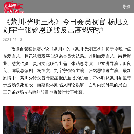
导航
《紫川·光明三杰》今日会员收官 杨旭文
刘宇宁张铭恩逆战反击高燃守护
2024-03-13
改编自老猪原著小说《紫川》的《紫川
·
光明三杰》
将于今晚
点
19
在
爱奇艺、腾讯视频双平台
迎来会员大结局
。该剧由爱奇艺、尚世影
业、慈文传媒、灵河文化联合出品，张萌总导演、卫立洲导演，田良
良、陈晨总编剧，杨旭文、刘宇宁领衔主演，张铭恩特邀主演
。
最新
剧情中，紫川秀错失替哥应星报仇血恨的机会，帝林听从紫川参星暗
示当场杀死布农，而斯毅林则陷入舆论误解，面对内忧外患的局面，
三兄弟这
场光与暗的较量
也将暂时拉下
帷幕。