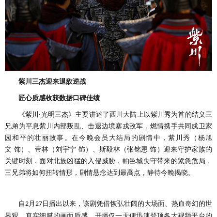
紫川三杰迎来退敌逆战
匠心质感收获数据口碑佳绩
《紫川
·光明三杰》
主要讲述了西川大陆上以紫川秀为首的结义三
兄弟为平息紫川内部叛乱、击退边境塞戎敌军，燃情携手共同戍卫家
园和平的壮丽故事。
在今晚会员大结局的剧情中，
紫川秀
（
杨旭
文
饰
）
、帝林
（
刘宇宁
饰
）
、斯毅林
（
张铭恩
饰
）
迎来守护家族的
关键时刻，面对北族凶猛的入侵威胁，帕邑城失守带来的紧急危局，
三兄弟将如何扭转情形，剧情悬念达到最高点，静待今晚揭晓。
自
月
日播出以来，该剧凭借恢弘壮阔的大场面、热血奇幻的世
2
27
界观、真实细腻的画面质感，
开播仅一天便迅速登顶各大视频平台的