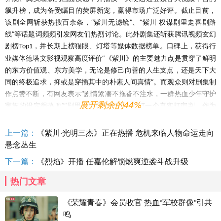
飙升榜，成为备受瞩目的荧屏新宠
，
赢得市场广泛
好评。截止目前，
该剧全网斩获热搜百余条，
“
紫川无滤镜
”、“
紫川
权谋剧里走喜剧路
线
”等话题词频频引发网友们热烈讨论。此外剧集还斩获腾讯视频玄幻
剧榜
，并长期上榜猫眼、灯塔等媒体数据榜单。口碑上，获得行
Top1
业媒体德塔文影视观察高度评价“
《紫川》的主要魅力点是贯穿了鲜明
的东方价值观、东方美学，无论是修己向善的人生支点，还是天下大
同的终极追求，抑或是穿插其中的朴素人间真情
”。而观众则对剧集制
作点赞不断，有网友表示“
剧情紧凑不拖沓不注水
，
一群热血少年
守护
展开剩余的44%
家族的设定很热血
”“剧里
采用自然光线
，
主打一个真实
扛审判
，
作为
男频剧真的很用心了
”“
实力派演员
加盟和
大远景的空镜头，让人隔着
屏幕
都能够感受得到满满质感
”“没想到，在权谋剧里走出喜剧风格，
上一篇：
《紫川·光明三杰》正在热播 危机来临人物命运走向
一路越追越上头！”。可以说，《紫川·光明三杰》用别具一格的制作
悬念丛生
方式和少年英雄的热血情怀，让其一跃成为了今年古装剧市场中令人
下一篇：
《烈焰》开播 任嘉伦解锁燃爽逆袭斗战升级
惊喜的黑马。
热门文章
权谋融合轻喜打开男频剧新感
《荣耀青春》会员收官 热血“军校群像”引共
以少年成长群像弘扬传统美德
鸣
作为一部古装传奇题材，
《紫川
·光明三杰》在
保持原著核心故事