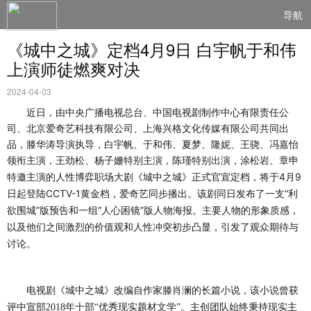
导航
《城中之城》定档4月9日 白宇帆于和伟
上演师徒燃爽对决
2024-04-03
近日，由中央广播电视总台、中国电视剧制作中心有限责任公
司、北京爱奇艺科技有限公司、上海兴格文化传媒有限公司共同出
品，滕华涛导演执导，白宇帆、于和伟、夏梦、隆妮、王骁、冯嘉怡
领衔主演，王劲松、杨子姗特别主演，陈瑾特别出演，涂松岩、章申
《城中之城》正式官宣定档，将于
4月9
特邀主演的人性博弈职场大剧
日起登陆CCTV-1黄金档，爱奇艺同步播出。该剧同日发布了一支“利
欲围城”版预告和一组“人心困镜”版人物海报。主要人物的形象质感，
以及他们之间激烈的价值观和人性冲突初步凸显，引发了观众期待与
讨论。
获
电视剧《城中之城》改编自作家滕肖澜的长篇小说，该小说曾
评中宣部
2018年十部“优秀现实题材文学”。主创团队始终秉持现实主