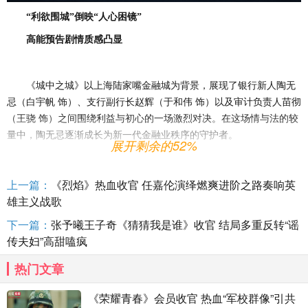
“利欲围城”倒映“人心困镜”
高能预告剧情质感凸显
《城中之城》以上海陆家嘴金融城为背景，展现了银行新人陶无
忌（白宇帆
饰）、支行副行长赵辉（于和伟
饰）以及审计负责人苗彻
（王骁
饰）之间围绕利益与初心的一场激烈对决。在这场情与法的较
量中，陶无忌逐渐成长为新一代金融业秩序的守护者。
展开剩余的52%
今日发布的
“利欲围城”版预告中，一系列高能片段呈现出剧中人
物所面临的严峻考验，强情节的剧情质感和角色之间的强大张力初露
上一篇：
《烈焰》热血收官 任嘉伦演绎燃爽进阶之路奏响英
峥嵘。预告开篇陶无忌“想让这些大人物看到我的优秀，想让他们带着
雄主义战歌
我在这座金融城扎下根，一步一步地往上走”的自白，呈现出年轻人对
下一篇：
张予曦王子奇《猜猜我是谁》收官 结局多重反转“谣
前辈的仰慕和成长路上的不懈追求。“白衬衫”与“黑衬衫”，彰显了清浊
传夫妇”高甜嗑疯
善恶之间的分明界限，但随后金融从业者们“九正一邪”的抉择、信托
基金投资人“没有攻不下的金山”的承诺，以及来自利益和人情的诱
热门文章
惑，反复考验着每个人对初心与良善的坚守。另一方面，陶无忌和赵
辉之间的关系也从追随欣赏变成背道而驰，两人间“我就是想扳倒
《荣耀青春》会员收官 热血“军校群像”引共
您”和“你到底是想秉公还是徇私”“你那么确定能扳倒我？”的对弈，揭