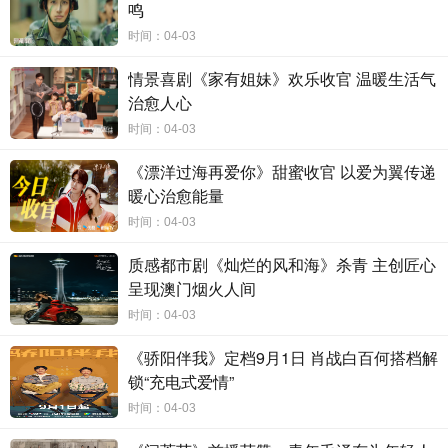
鸣
示师徒二人的交锋一触即发。
时间：04-03
同日发布的
“人心困镜”海报则聚焦人物内心世界，每个人的心中
情景喜剧《家有姐妹》欢乐收官 温暖生活气
执念如倒影般呈现在画面中。主要角色一一亮相，或意气风发，或纠
治愈人心
结困惑，每个人都面临着心中困局，也都以各自不同的姿态加以应
对，丰富多彩的高质感人物群像凸显，令人期待他们在故事中的经历
时间：04-03
和彼此之间的互动。
《漂洋过海再爱你》甜蜜收官 以爱为翼传递
暖心治愈能量
时间：04-03
人性博弈切入金融新议题
质感都市剧《灿烂的风和海》杀青 主创匠心
呈现澳门烟火人间
实力主创集结打造大剧品质
时间：04-03
除了汇聚白宇帆、于和伟领衔的一众优秀演员，《城中之城》同
《骄阳伴我》定档9月1日 肖战白百何搭档解
样集结了一批优秀创作者组成主创阵容，为剧集品质奠定坚实基础。
锁“充电式爱情”
导演滕华涛在近
30年的从业生涯中，凭借对当代生活多面的描绘，以
时间：04-03
及对前沿社会议题的敏锐感知，打造出《双面胶》《蜗居》《裸婚时
代》《浮沉》和《心居》等多部广受认可的现实题材剧集，本次更是